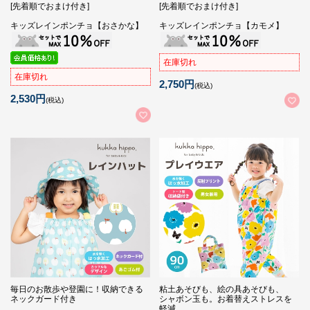
[先着順でおまけ付き]
[先着順でおまけ付き]
キッズレインポンチョ【おさかな】
キッズレインポンチョ【カモメ】
在庫切れ
在庫切れ
2,750円
(税込)
2,530円
(税込)
毎日のお散歩や登園に！収納できる
粘土あそびも、絵の具あそびも、
ネックガード付き
シャボン玉も。お着替えストレスを
軽減。