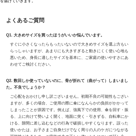
を届けていきます。
よくあるご質問
Q1. 大きめサイズを買ったほうがいいか悩んでいます。
すぐに小さくなったらもったいないので大きめサイズを選ぶ方もい
らっしゃいますが、あまりにも大きすぎると動きにくく使い心地も
悪いため、身長に適したサイズを基本に、ご家庭の使いやすさにあ
わせてご検討ください。
Q2. 数回しか使っていないのに、骨が折れて（曲がって）しまいまし
た。不良でしょうか？
ご心配をおかけし申し訳ございません。初期不良の可能性もござい
ますが、多くの場合、ご使用の際に傘になんらかの負担がかかって
しまったことが原因です。例えば、強風下での使用、傘を回す・振
る、上に向けて勢いよく開く、地面に突く・引きずる、自転車にか
ける、隙間に差し込むなどの行為で破損しやすくなります。誤った
使いかたは、お子さまご自身だけでなく周りの人のケガにつながる