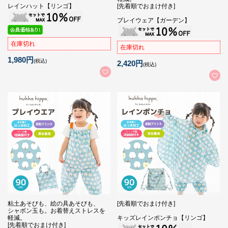
レインハット【リンゴ】
[先着順でおまけ付き]
プレイウェア【ガーデン】
在庫切れ
在庫切れ
1,980円
(税込)
2,420円
(税込)
粘土あそびも、絵の具あそびも、
[先着順でおまけ付き]
シャボン玉も。お着替えストレスを
軽減。
キッズレインポンチョ【リンゴ】
[先着順でおまけ付き]