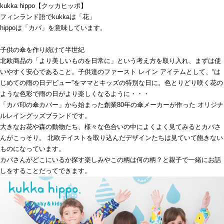
kukka hippo【クッカヒッポ】
フィンランド語でkukkaは「花」
hippoは「カバ」を意味しています。
子供の傘を作り続けて半世紀
北欧商品の「より美しいものを日常に」という考え方を取り入れ、まずは使
いやすく安心であること。子供達のファースト レイン アイテムとして、“は
じめての雨の日デビュー”をママとキッズの特別な日に。色とりどり咲く花の
ような色彩で雨の日がより楽しくなるように・・・
「カバ印の傘カバー」から始まった創業80年の傘メーカーが作った オリジナ
ルレイングッズブランドです。
大きなお花や森の動物たち、様々な色合いの中によくよく見てみるとカバさ
んがこっそり。 北欧テイストを取り込んだデザインたちは見ていて飽きない
ものになっています。
カバさんがどこにいるか探す楽しみやこの柄は何の柄？と親子で一緒にお話
しをすることだってできます。