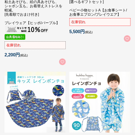
粘土あそびも、絵の具あそびも、
[選べるギフトセット]
シャボン玉も。お着替えストレスを
軽減。
ベビー小物セットA【お食事シート/
[先着順でおまけ付き]
お食事エプロン/プレイウエア】
在庫切れ
プレイウェア【ヒッポ/パープル】
5,500円
(税込)
在庫切れ
2,200円
(税込)