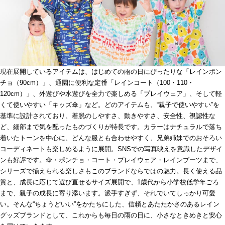
現在展開しているアイテムは、はじめての雨の日にぴったりな「レインポン
チョ（90cm）」、通園に便利な定番「レインコート（100・110・
120cm）」、外遊びや水遊びを全力で楽しめる「プレイウェア」、そして軽
くて使いやすい「キッズ傘」など。どのアイテムも、“親子で使いやすい”を
基準に設計されており、着脱のしやすさ、動きやすさ、安全性、視認性な
ど、細部まで気を配ったものづくりが特長です。カラーはナチュラルで落ち
着いたトーンを中心に、どんな服とも合わせやすく、兄弟姉妹でのおそろい
コーディネートも楽しめるように展開。SNSでの写真映えを意識したデザイ
ンも好評です。傘・ポンチョ・コート・プレイウェア・レインブーツまで、
シリーズで揃えられる楽しさもこのブランドならではの魅力。長く使える品
質と、成長に応じて選び直せるサイズ展開で、1歳代から小学校低学年ごろ
まで、親子の成長に寄り添います。派手すぎず、それでいてしっかり可愛
い。そんな“ちょうどいい”をかたちにした、信頼とあたたかさのあるレイン
グッズブランドとして、これからも毎日の雨の日に、小さなときめきと安心