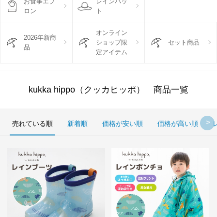
お食事エプ
レインハッ
ロン
ト
オンライン
2026年新商
ショップ限
セット商品
品
定アイテム
kukka hippo（クッカヒッポ） 商品一覧
売れている順
新着順
価格が安い順
価格が高い順