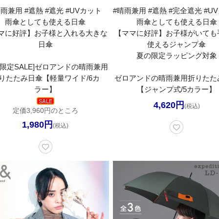
晴雨兼用 #遮熱 #遮光 #UVカット
#晴雨兼用 #遮熱 #完全遮光 #U
雨傘としても使える日傘
雨傘としても使える日傘
マに好評】お子様と入れる大きな
【ママに好評】お子様がいても
日傘
使えるジャンプ傘
夏の限定ラッピング対象
間限定SALE]ゼロアンドの晴雨兼用
りたたみ日傘【軽量ワイド/6カ
ゼロアンドの晴雨兼用折りたた
ラー】
【ジャンプ式/5カラー】
4,620円
(税込)
定価3,960円のところ
1,980円
(税込)