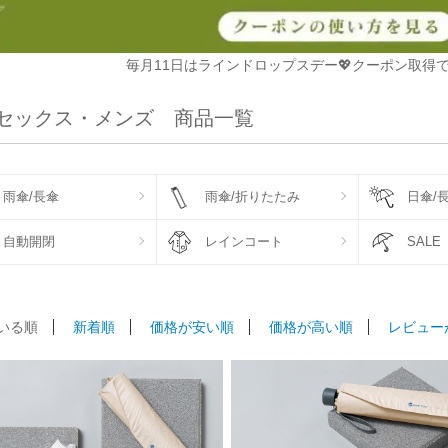
毎月11日はラインドロップスデー💖クーポン取得で
セックス・メンズ 商品一覧
雨傘/長傘
雨傘/折りたたみ
日傘/
自動開閉
レインコート
SALE
いる順
新着順
価格が安い順
価格が高い順
レビュー