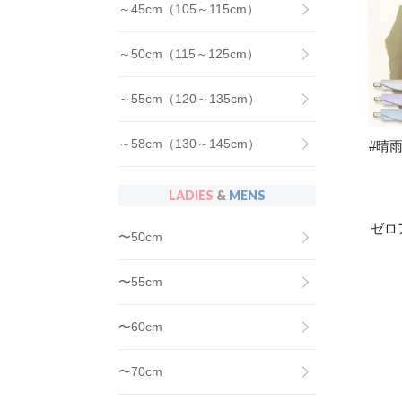
～45cm（105～115cm）
～50cm（115～125cm）
～55cm（120～135cm）
～58cm（130～145cm）
#晴雨
LADIES
&
MENS
ゼロ
〜50cm
〜55cm
〜60cm
〜70cm