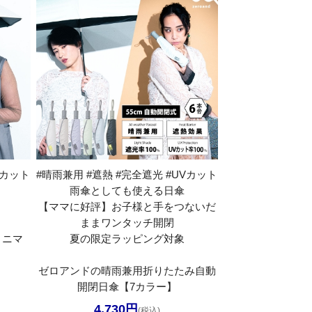
Vカット
#晴雨兼用 #遮熱 #完全遮光 #UVカット
雨傘としても使える日傘
【ママに好評】お子様と手をつないだ
ままワンタッチ開閉
ミニマ
夏の限定ラッピング対象
ゼロアンドの晴雨兼用折りたたみ自動
開閉日傘【7カラー】
4,730円
(税込)