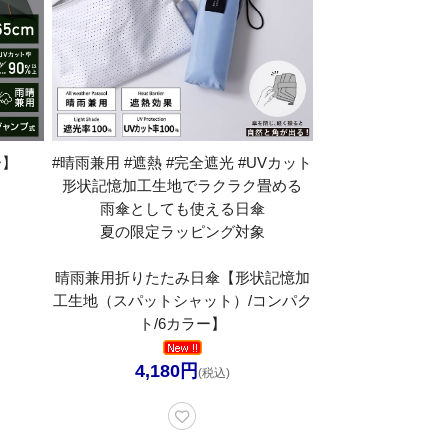
ー】
#晴雨兼用 #遮熱 #完全遮光 #UVカット
形状記憶加工生地でラクラク畳める
雨傘としても使える日傘
夏の限定ラッピング対象
晴雨兼用折りたたみ日傘【形状記憶加
工生地（スパットシャット）/コンパク
ト/6カラー】
4,180円
(税込)