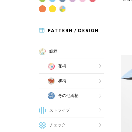
PATTERN / DESIGN
総柄
花柄
和柄
その他総柄
ストライプ
チェック