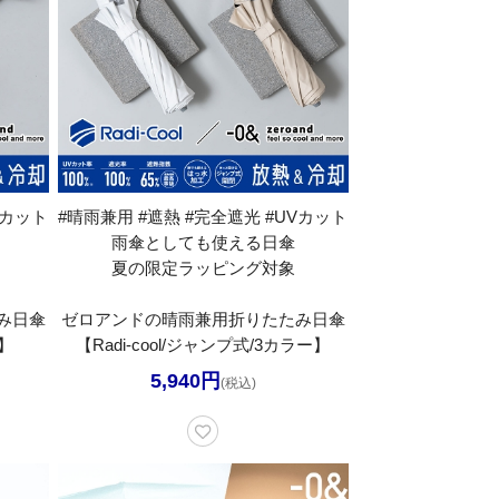
Vカット
#晴雨兼用 #遮熱 #完全遮光 #UVカット
雨傘としても使える日傘
夏の限定ラッピング対象
み日傘
ゼロアンドの晴雨兼用折りたたみ日傘
ー】
【Radi-cool/ジャンプ式/3カラー】
5,940円
(税込)