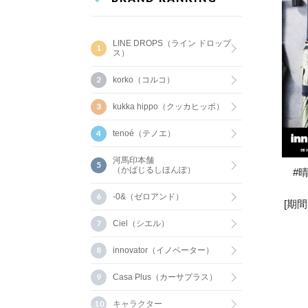
LINE DROPS（ライン ドロップ
ス）
korko（コルコ）
kukka hippo（クッカヒッポ）
tenoé（テノエ）
河馬印本舗
（かばじるしほんぽ）
#
-0&（ゼロアンド）
[期間
Ciel（シエル）
innovator（イノベーター）
Casa Plus（カーサプラス）
キャラクター