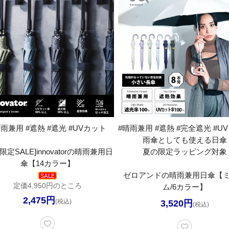
晴雨兼用 #遮熱 #遮光 #UVカット
#晴雨兼用 #遮熱 #完全遮光 #U
雨傘としても使える日傘
限定SALE]innovatorの晴雨兼用日
夏の限定ラッピング対象
傘【14カラー】
ゼロアンドの晴雨兼用日傘【
定価4,950円のところ
ム/6カラー】
2,475円
(税込)
3,520円
(税込)