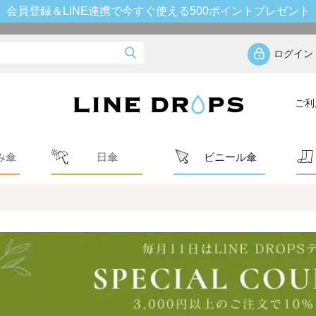
会員登録＆LINE連携で今すぐ使える500ポイントプレゼント
ログイン
ご利
み傘
日傘
ビニール傘