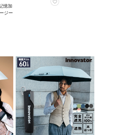
記憶加
ージー