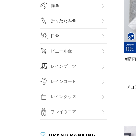
雨傘
折りたたみ傘
日傘
ビニール傘
#晴雨
レインブーツ
レインコート
ゼロ
レイングッズ
プレイウエア
BRAND RANKING