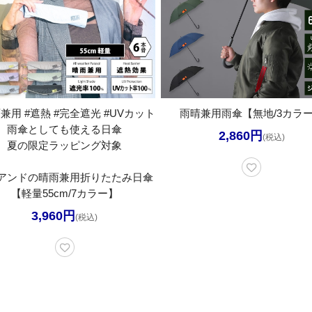
兼用 #遮熱 #完全遮光 #UVカット
雨晴兼用雨傘【無地/3カラ
雨傘としても使える日傘
2,860円
(税込)
夏の限定ラッピング対象
アンドの晴雨兼用折りたたみ日傘
【軽量55cm/7カラー】
3,960円
(税込)