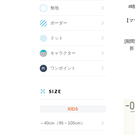
#
無地
【マ
ボーダー
ドット
[期
折
キャラクター
ワンポイント
SIZE
KIDS
～40cm（95～105cm）