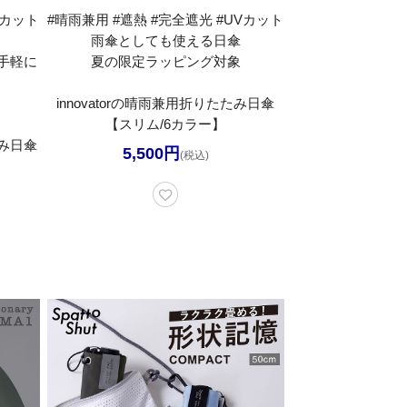
Vカット
#晴雨兼用 #遮熱 #完全遮光 #UVカット
雨傘としても使える日傘
手軽に
夏の限定ラッピング対象
innovatorの晴雨兼用折りたたみ日傘
【スリム/6カラー】
み日傘
5,500円
(税込)