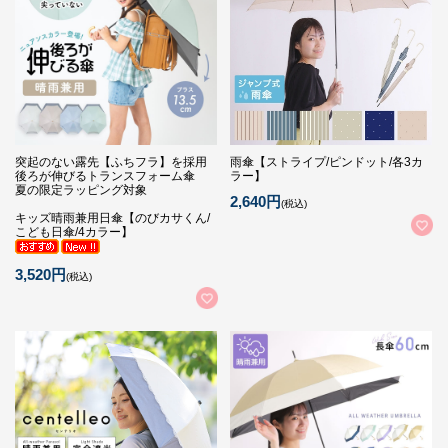
突起のない露先【ふちフラ】を採用
雨傘【ストライプ/ピンドット/各3カ
後ろが伸びるトランスフォーム傘
ラー】
夏の限定ラッピング対象
2,640円
(税込)
キッズ晴雨兼用日傘【のびカサくん/
こども日傘/4カラー】
3,520円
(税込)