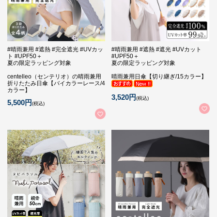
#晴雨兼用 #遮熱 #完全遮光 #UVカッ
#晴雨兼用 #遮熱 #遮光 #UVカット
ト #UPF50＋
#UPF50＋
夏の限定ラッピング対象
夏の限定ラッピング対象
centelleo（センテリオ）の晴雨兼用
晴雨兼用日傘【切り継ぎ/15カラー】
折りたたみ日傘【バイカラーレース/4
カラー】
3,520円
(税込)
5,500円
(税込)