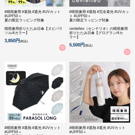
#晴雨兼用 #遮熱 #遮光 #UVカット
#晴雨兼用 #遮熱 #完全遮光 #UVカッ
#UPF50＋
ト #UPF50＋
夏の限定ラッピング対象
夏の限定ラッピング対象
晴雨兼用折りたたみ日傘【ヌビパラ
centelleo（センテリオ）の晴雨兼用
ソル/4カラー】
折りたたみ日傘【グログラン/4カ
ラー】
3,850円
(税込)
5,500円
(税込)
#晴雨兼用 #遮熱 #遮光 #UVカット
#晴雨兼用 #遮熱 #遮光 #UVカット
#UPF50＋
#UPF50＋