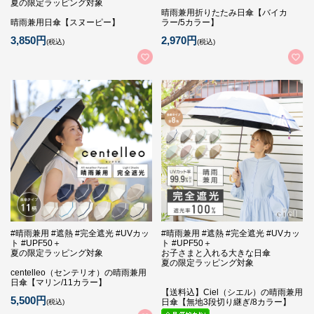
夏の限定ラッピング対象
晴雨兼用折りたたみ日傘【バイカ
晴雨兼用日傘【スヌーピー】
ラー/5カラー】
3,850円
2,970円
(税込)
(税込)
#晴雨兼用 #遮熱 #完全遮光 #UVカッ
#晴雨兼用 #遮熱 #完全遮光 #UVカッ
ト #UPF50＋
ト #UPF50＋
夏の限定ラッピング対象
お子さまと入れる大きな日傘
夏の限定ラッピング対象
centelleo（センテリオ）の晴雨兼用
日傘【マリン/11カラー】
【送料込】Ciel（シエル）の晴雨兼用
5,500円
日傘【無地3段切り継ぎ/8カラー】
(税込)