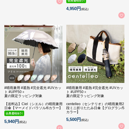
4,950円
(税込)
#晴雨兼用 #遮熱 #完全遮光 #UVカッ
#晴雨兼用 #遮熱 #完全遮光 #UVカッ
ト #UPF50＋
ト #UPF50＋
夏の限定ラッピング対象
夏の限定ラッピング対象
【送料込】Ciel（シエル）の晴雨兼用
centelleo（センテリオ）の晴雨兼用2
日傘【マーメイドパラソル/6カラー】
段ミニ折りたたみ日傘【グログラン/5
カラー】
5,500円
(税込)
5,940円
(税込)