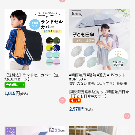
【送料込】ランドセルカバー【無
#晴雨兼用 #遮熱 #遮光 #UVカット
地/18パターン】
#UPF50＋
突起のない露先【ふちフラ】を採用
[期間限定送料込]キッズ晴雨兼用日傘
1,815円
(税込)
【子ども日傘/4カラー】
2,970円
(税込)