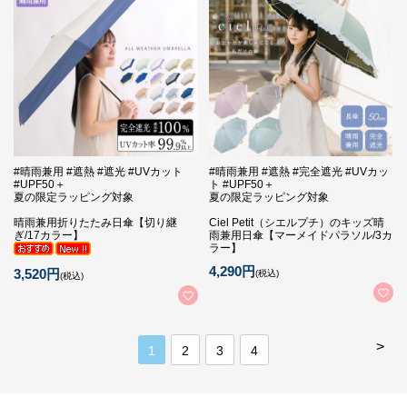
#晴雨兼用 #遮熱 #遮光 #UVカット
#晴雨兼用 #遮熱 #完全遮光 #UVカッ
#UPF50＋
ト #UPF50＋
夏の限定ラッピング対象
夏の限定ラッピング対象
晴雨兼用折りたたみ日傘【切り継
Ciel Petit（シエルプチ）のキッズ晴
ぎ/17カラー】
雨兼用日傘【マーメイドパラソル/3カ
ラー】
4,290円
3,520円
(税込)
(税込)
>
1
2
3
4