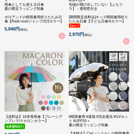
ト
#UPF50＋
雨傘としても使える日傘
先端が飛び出していない【ふちフ
夏の限定ラッピング対象
ラ】・透明窓付き
ゼロアンドの晴雨兼用折りたたみ日
[期間限定送料込]キッズ晴雨兼用折り
傘【Radi-cool/ジャンプ式/3カラー】
たたみ日傘【子ども日傘/4カラー】
5,940円
(税込)
2,970円
(税込)
【送料込】16本骨雨傘【プレーンア
#晴雨兼用 #遮熱 #完全遮光 #UVカッ
ンブレラ/マカロンカラー】
ト #UPF50＋
夏の限定ラッピング対象
【送料込】Ciel（シエル）の晴雨兼用