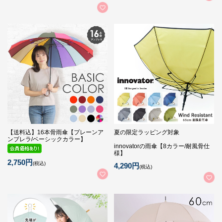
【送料込】16本骨雨傘【プレーンア
夏の限定ラッピング対象
ンブレラ/ベーシックカラー】
innovatorの雨傘【8カラー/耐風骨仕
様】
2,750円
(税込)
4,290円
(税込)