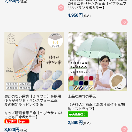
2,750円
(税込)
2段ミニ折りたたみ日傘【ペプラムフ
リルパラソル/8カラー】
4,950円
(税込)
突起のない露先【ふちフラ】を採用
上品な寒竹の手元
後ろが伸びるトランスフォーム傘
夏の限定ラッピング対象
【送料込】雨傘【深張り寒竹手元/無
地・ストライプ】
キッズ晴雨兼用日傘【のびカサくん/
こども日傘/5カラー】
2,860円
(税込)
3,520円
(税込)