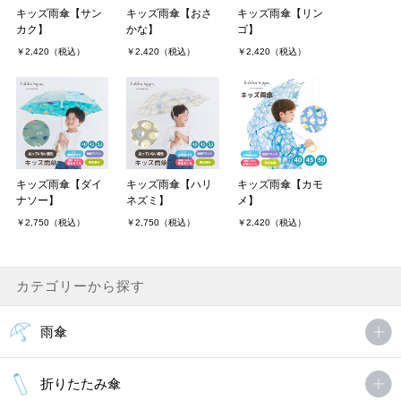
キッズ雨傘【サン
キッズ雨傘【おさ
キッズ雨傘【リン
カク】
かな】
ゴ】
とてもかわいいです。手開きのときに指を
￥2,420（税込）
￥2,420（税込）
￥2,420（税込）
挟まない工夫がとても気に入りました。初めて傘を持たせるのです
が、安心です。
gennkikunさん
非公開 投稿日：2016年08月25日
キッズ雨傘【ダイ
キッズ雨傘【ハリ
キッズ雨傘【カモ
ジャンプは危ないので手開きでOKでした。満足しています。
ナソー】
ネズミ】
メ】
￥2,750（税込）
￥2,750（税込）
￥2,420（税込）
mondaysさん
非公開 投稿日：2014年01月18日
カテゴリーから探す
どうぶつがいっぱいでとってもかわいいです！
雨傘
hana466さん
非公開 投稿日：2013年06月03日
折りたたみ傘