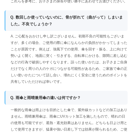
これらを参考に、お子さまの身長や使い勝手にあわせてお選びください。
Q. 数回しか使っていないのに、骨が折れて（曲がって）しまいま
した。不良でしょうか？
A. ご心配をおかけし申し訳ございません。初期不良の可能性もございま
すが、多くの場合、ご使用の際に傘になんらかの負担がかかってしまった
ことが原因です。例えば、強風下での使用、傘を回す・振る、上に向けて
勢いよく開く、地面に突く・引きずる、自転車にかける、隙間に差し込む
などの行為で破損しやすくなります。誤った使いかたは、お子さまご自身
だけでなく周りの人のケガにつながる可能性があるため、ご家族で傘の正
しい使いかたについて話し合い、壊れにくく安全に使うためのポイントを
共有していただければ幸いです。
Q. 雨傘と雨晴兼用傘の違いは何ですか？
一般的な雨傘は雨よけを目的とした傘で、紫外線カットなどの加工はあり
ません。雨晴兼用傘は、雨傘にUVカット加工を施したもので、晴れの日
の使用も可能ですが、遮熱・遮光効果はありません。どちらも日よけ用と
して使用できますが、猛暑や強い日差し下では効果が限られるため、ご使