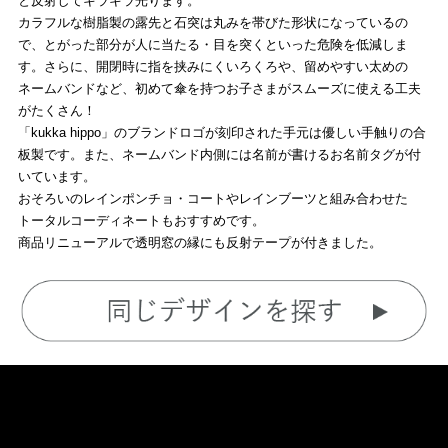
と反射してキラキラ光ります。
カラフルな樹脂製の露先と石突は丸みを帯びた形状になっているの
で、とがった部分が人に当たる・目を突くといった危険を低減しま
す。さらに、開閉時に指を挟みにくいろくろや、留めやすい太めの
ネームバンドなど、初めて傘を持つお子さまがスムーズに使える工夫
がたくさん！
「kukka hippo」のブランドロゴが刻印された手元は優しい手触りの合
板製です。また、ネームバンド内側には名前が書けるお名前タグが付
いています。
おそろいのレインポンチョ・コートやレインブーツと組み合わせた
トータルコーディネートもおすすめです。
商品リニューアルで透明窓の縁にも反射テープが付きました。