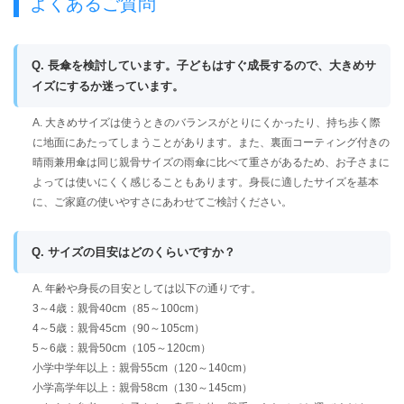
よくあるご質問
Q. 長傘を検討しています。子どもはすぐ成長するので、大きめサ
イズにするか迷っています。
A. 大きめサイズは使うときのバランスがとりにくかったり、持ち歩く際
に地面にあたってしまうことがあります。また、裏面コーティング付きの
晴雨兼用傘は同じ親骨サイズの雨傘に比べて重さがあるため、お子さまに
よっては使いにくく感じることもあります。身長に適したサイズを基本
に、ご家庭の使いやすさにあわせてご検討ください。
Q. サイズの目安はどのくらいですか？
A. 年齢や身長の目安としては以下の通りです。
3～4歳：親骨40cm（85～100cm）
4～5歳：親骨45cm（90～105cm）
5～6歳：親骨50cm（105～120cm）
小学中学年以上：親骨55cm（120～140cm）
小学高学年以上：親骨58cm（130～145cm）