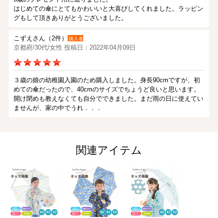
はじめての傘にとてもかわいいと大喜びしてくれました。ラッピン
グもして頂きありがとうございました。
こずえさん（2件）
購入者
京都府/30代/女性 投稿日：2022年04月09日
３歳の娘の幼稚園入園のため購入しました。身長90cmですが、初
めての傘だったので、40cmのサイズでちょうど良いと思います。
開け閉めも教えなくても自分でできました。まだ雨の日に使えてい
ませんが、家の中でうれ．．．
kabappiさん（1件）
購入者
非公開 投稿日：2021年05月29日
関連アイテム
55㎝とコンパクトな上にジャンプ傘は、狭い通りでも、とても使い
勝手がいいです。大満足です。
りかさん（1件）
購入者
非公開 投稿日：2019年03月30日