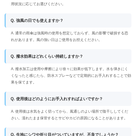
用状況に応じてお選びください。
Q. 強風の日でも使えますか？
A. 通常の雨傘は強風時の使用を想定しておらず、風の影響で破損する恐
れがあります。風の強い日はご使用をお控えください。
Q. 撥水効果はどれくらい持続しますか？
A. 撥水加工は使用や摩擦により徐々に効果が低下します。水を弾きにく
くなったと感じたら、防水スプレーなどで定期的にお手入れすることで効
果を保てます。
Q. 使用後はどのようにお手入れすればよいですか？
A. 使用後は水気をよく切ってから、風通しのよい場所で陰干ししてくだ
さい。濡れたまま保管するとサビやカビの原因になることがあります。
Q. 生地にシワや折り目がついていますが、不良でしょうか？