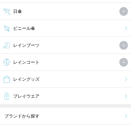
子供の安全に配慮した機能が盛りだくさんです。
日傘
小夜子たんさん
非公開 投稿日：2013年04月25日
ビニール傘
3歳の息子へ購入しました。とっても可愛い柄ですが、あまり使う
レインブーツ
機会がなく残念です。私が使いたいくらい可愛い。
レインコート
MORE
レイングッズ
プレイウエア
ブランドから探す