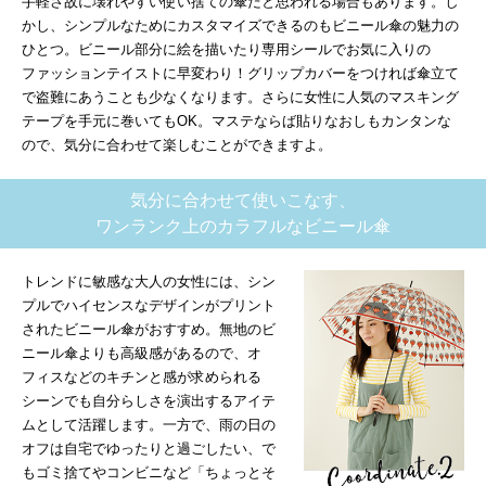
手軽さ故に壊れやすい使い捨ての傘だと思われる場合もあります。し
かし、シンプルなためにカスタマイズできるのもビニール傘の魅力の
ひとつ。ビニール部分に絵を描いたり専用シールでお気に入りの
ファッションテイストに早変わり！グリップカバーをつければ傘立て
で盗難にあうことも少なくなります。さらに女性に人気のマスキング
テープを手元に巻いてもOK。マステならば貼りなおしもカンタンな
ので、気分に合わせて楽しむことができますよ。
気分に合わせて使いこなす、
ワンランク上のカラフルなビニール傘
トレンドに敏感な大人の女性には、シン
プルでハイセンスなデザインがプリント
されたビニール傘がおすすめ。無地のビ
ニール傘よりも高級感があるので、オ
フィスなどのキチンと感が求められる
シーンでも自分らしさを演出するアイテ
ムとして活躍します。一方で、雨の日の
オフは自宅でゆったりと過ごしたい、で
もゴミ捨てやコンビニなど「ちょっとそ