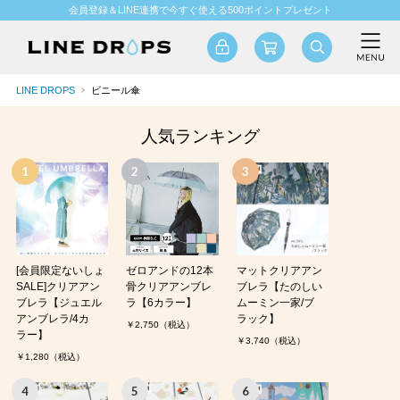
会員登録＆LINE連携で今すぐ使える500ポイントプレゼント
LINE DROPS
ビニール傘
人気ランキング
[会員限定ないしょ
ゼロアンドの12本
マットクリアアン
SALE]クリアアン
骨クリアアンブレ
ブレラ【たのしい
ブレラ【ジュエル
ラ【6カラー】
ムーミン一家/ブ
アンブレラ/4カ
ラック】
￥2,750（税込）
ラー】
￥3,740（税込）
￥1,280（税込）