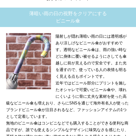
薄暗い雨の日の視野をクリアにする
ビニール傘
陽射しが隠れ薄暗い雨の日には透明感が
あり涼しげなビニール傘がおすすめで
す。透明なビニール傘は、雨の強い時な
どに身体に覆い被せるようにさしても傘
越しに前が見えるので安全です。また光
を通すので、使っている人の表情も明る
く見える点もポイントです。
近年ではビニール部分にプリントを施し
たオシャレで可愛いビニール傘や、壊れ
にくいように骨に丈夫な素材を使った高
級なビニール傘も増えおり、さらにSNSを通じて海外有名人が使った
ブランドビニール傘が注目されるなど、ファッションアイテムの1つ
として定着しています。
無地のビニール傘はコンビニなどでも購入することができる便利な商
品ですが、誰でも使えるシンプルなデザインに味気なさを感じたり、