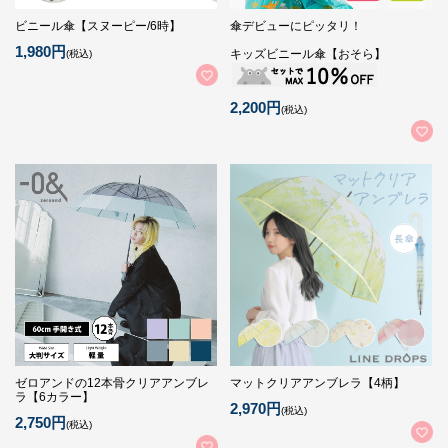
ビニール傘【スヌーピー/6時】
傘デビューにピッタリ！
1,980円
キッズビニール傘【おそら】
(税込)
2,200円
(税込)
ゼロアンドの12本骨クリアアンブレ
マットクリアアンブレラ【4柄】
ラ【6カラー】
2,970円
(税込)
2,750円
(税込)