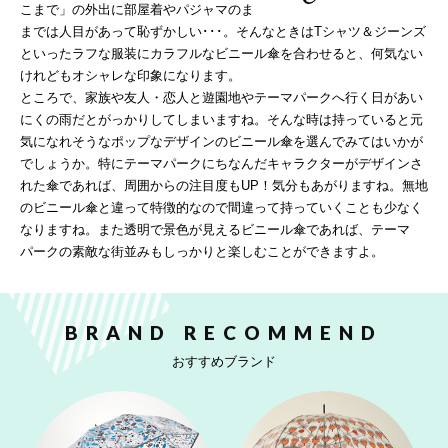
こまで」の外出に部屋着やパジャマのま
までは人目があって恥ずかしい･･･。そんなときはTシャツ＆ジーンズ
といったラフな服装にカラフルなビニール傘を合わせると、何気ない
けれどもオシャレな印象になります。
ところで、家族や友人・恋人と遊園地やテーマパークへ行く日があい
にくの雨だとがっかりしてしまいますね。そんな時は持っていると元
気になれそうなポップなデザインのビニール傘を選んでみてはいかが
でしょうか。特にテーマパークにちなんだキャラクターがデザインさ
れた傘であれば、周囲からの注目度もUP！気分もあがりますね。無地
のビニール傘と違って特徴的なので間違って持っていくことも少なく
なりますね。また透明で景色が見えるビニール傘であれば、テーマ
パークの素敵な街並みもしっかりと楽しむことができますよ。
BRAND RECOMMEND
おすすめブランド