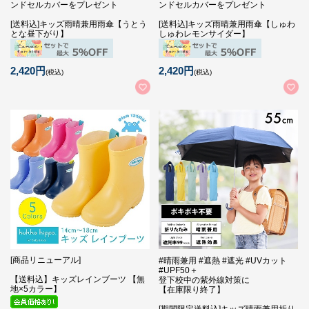
ンドセルカバーをプレゼント
ンドセルカバーをプレゼント
[送料込]キッズ雨晴兼用雨傘【うとう
[送料込]キッズ雨晴兼用雨傘【しゅわ
とな昼下がり】
しゅわレモンサイダー】
2,420円
2,420円
(税込)
(税込)
[商品リニューアル]
#晴雨兼用 #遮熱 #遮光 #UVカット
#UPF50＋
【送料込】キッズレインブーツ 【無
登下校中の紫外線対策に
地×5カラー】
【在庫限り終了】