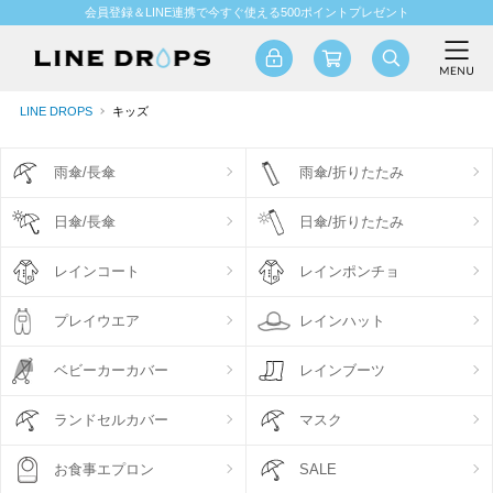
会員登録＆LINE連携で今すぐ使える500ポイントプレゼント
LINE DROPS
キッズ
雨傘/長傘
雨傘/折りたたみ
日傘/長傘
日傘/折りたたみ
レインコート
レインポンチョ
プレイウエア
レインハット
ベビーカーカバー
レインブーツ
ランドセルカバー
マスク
お食事エプロン
SALE