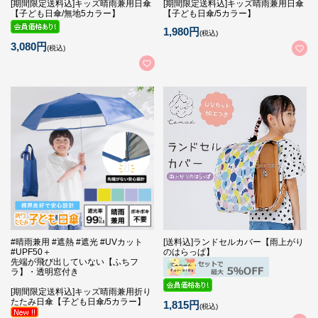
[期間限定送料込]キッズ晴雨兼用日傘
[期間限定送料込]キッズ晴雨兼用日傘
【子ども日傘/無地5カラー】
【子ども日傘/5カラー】
1,980円
(税込)
3,080円
(税込)
#晴雨兼用 #遮熱 #遮光 #UVカット
[送料込]ランドセルカバー【雨上がり
#UPF50＋
のはらっぱ】
先端が飛び出していない【ふちフ
ラ】・透明窓付き
[期間限定送料込]キッズ晴雨兼用折り
たたみ日傘【子ども日傘/5カラー】
1,815円
(税込)