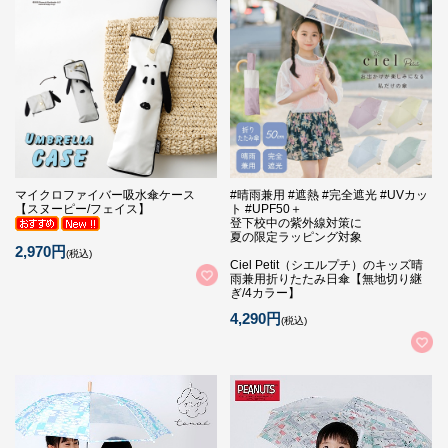
マイクロファイバー吸水傘ケース
#晴雨兼用 #遮熱 #完全遮光 #UVカッ
【スヌーピー/フェイス】
ト #UPF50＋
登下校中の紫外線対策に
夏の限定ラッピング対象
2,970円
(税込)
Ciel Petit（シエルプチ）のキッズ晴
雨兼用折りたたみ日傘【無地切り継
ぎ/4カラー】
4,290円
(税込)