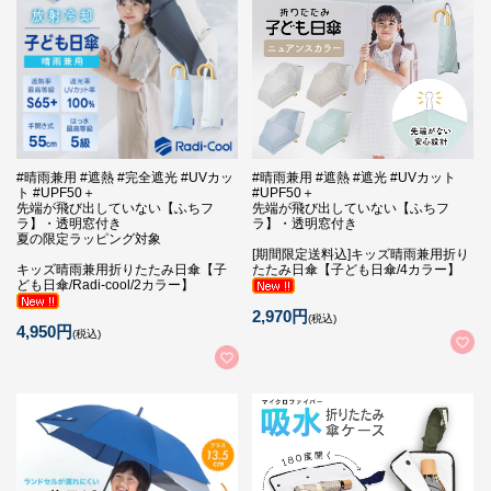
#晴雨兼用 #遮熱 #完全遮光 #UVカッ
#晴雨兼用 #遮熱 #遮光 #UVカット
ト #UPF50＋
#UPF50＋
先端が飛び出していない【ふちフ
先端が飛び出していない【ふちフ
ラ】・透明窓付き
ラ】・透明窓付き
夏の限定ラッピング対象
[期間限定送料込]キッズ晴雨兼用折り
キッズ晴雨兼用折りたたみ日傘【子
たたみ日傘【子ども日傘/4カラー】
ども日傘/Radi-cool/2カラー】
2,970円
(税込)
4,950円
(税込)