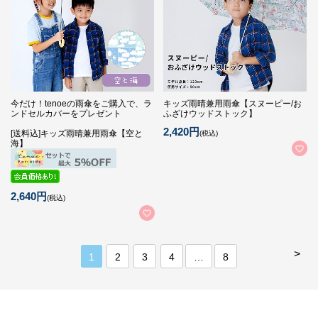
今だけ！tenoeの雨傘をご購入で、ラ
キッズ雨晴兼用雨傘【スヌーピー/お
ンドセルカバーをプレゼント
ふざけウッドストック】
2,420円
[送料込]キッズ雨晴兼用雨傘【空と
(税込)
海】
2,640円
(税込)
>
1
2
3
4
…
8