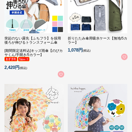
突起のない露先【ふちフラ】を採用
折りたたみ傘用吸水ケース【無地/5カ
後ろが伸びるトランスフォーム傘
ラー】
1,078円
[期間限定送料込]キッズ雨傘【のびカ
(税込)
サくん/手開き/5カラー】
2,420円
(税込)