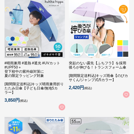
#晴雨兼用 #遮熱 #遮光 #UVカット
突起のない露先【ふちフラ】を採用
#UPF50＋
後ろが伸びる！トランスフォーム傘
登下校中の紫外線対策に
夏の限定ラッピング対象
[期間限定送料込]キッズ雨傘【のびカ
サくん/ジャンプ式/5カラー】
[期間限定送料込]キッズ晴雨兼用折り
2,420円
たたみ日傘【子ども日傘/無地5カ
(税込)
ラー】
3,850円
(税込)