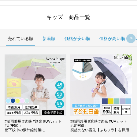
キッズ 商品一覧
売れている順
新着順
価格が安い順
価格が高い順
#晴雨兼用 #遮熱 #遮光 #UVカット
#晴雨兼用 #遮熱 #遮光 #UVカット
#UPF50＋
#UPF50＋
登下校中の紫外線対策に
突起のない露先【ふちフラ】を採用