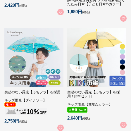
[期間限定送料込]キッズ晴雨兼用折り
たたみ日傘【子ども日傘/5カラー】
2,420円
(税込)
1,980円
(税込)
突起のない露先【ふちフラ】を採用
突起のない露先【ふちフラ】を採
用！[2本セット]
キッズ雨傘【ダイナソー】
キッズ雨傘【無地/5カラー】
2,640円
(税込)
2,750円
(税込)