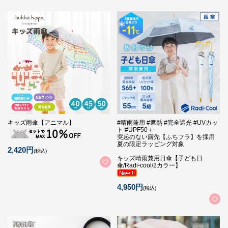
キッズ雨傘【アニマル】
#晴雨兼用 #遮熱 #完全遮光 #UVカッ
ト #UPF50＋
突起のない露先【ふちフラ】を採用
夏の限定ラッピング対象
2,420円
(税込)
キッズ晴雨兼用日傘【子ども日
傘/Radi-cool/2カラー】
4,950円
(税込)