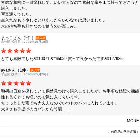
素敵な和柄に一目惚れして、いい大人なので素敵な傘を１つ持っておこうと
購入しました。
写真通りでした。
傘入れがもう少しゆとりあったらいいなとは思いました。
木の持ち手も好きなので使うのが楽しみ。
まっこさん（2件）
購入者
非公開 投稿日：2021年10月10日
とても素敵でした&#10071;&#65039;買って良かったです&#127925;
ayaさん（1件）
購入者
非公開 投稿日：2020年05月26日
和柄の日傘を探していて偶然見つけて購入しましたが、お手頃な値段で機能
性も良くとても軽いので気に入っています。
ちょっとした雨でも大丈夫なのでいつもカバンに入れています。
大きさも手提げのカバンから竹製．．．
MORE
この商品の平均評価：