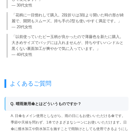
— 30代女性
「花柄に一目惚れして購入。2段折りは3段より開いた時の形が綺
麗で、開閉もスムーズ。持ち手のJ型も使いやすく満足です。」
— 20代女性
「以前使っていたビー玉柄が良かったので薄藤色を新たに購入。
大きめサイズでバッグには入れませんが、持ちやすいハンドルと
黒くない裏面加工が爽やかで気に入っています。」
— 40代女性
よくあるご質問
Q. 晴雨兼用傘とはどういうものですか？
A. 日傘をメイン使用としながら、雨の日にもお使いいただける傘です。
季節や天候を問わず、1本でさまざまなシーンにお使いいただけます。日
傘に撥水加工や防水加工を施すことで雨除けとしても使用できるようにし