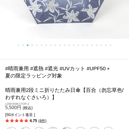
#晴雨兼用 #遮熱 #遮光 #UVカット #UPF50＋
夏の限定ラッピング対象
晴雨兼用2段ミニ折りたたみ日傘【百合（勿忘草色/
わすれなぐさいろ）】
LDW-50M-1TOP-2
5,500円
(税込)
[50ポイント進呈 ]
4.75
(4件)