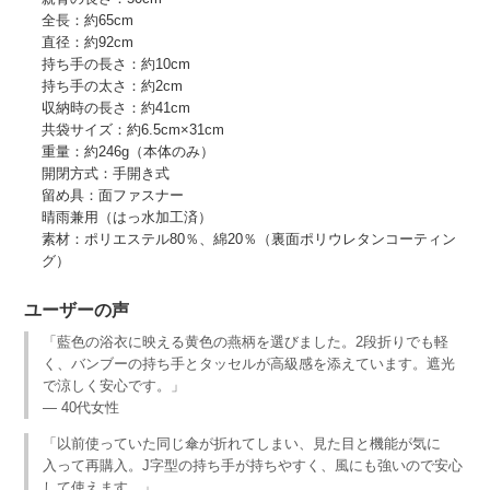
全長：約65cm
直径：約92cm
持ち手の長さ：約10cm
持ち手の太さ：約2cm
収納時の長さ：約41cm
共袋サイズ：約6.5cm×31cm
重量：約246g（本体のみ）
開閉方式：手開き式
留め具：面ファスナー
晴雨兼用（はっ水加工済）
素材：ポリエステル80％、綿20％（裏面ポリウレタンコーティン
グ）
ユーザーの声
「藍色の浴衣に映える黄色の燕柄を選びました。2段折りでも軽
く、バンブーの持ち手とタッセルが高級感を添えています。遮光
で涼しく安心です。」
— 40代女性
「以前使っていた同じ傘が折れてしまい、見た目と機能が気に
入って再購入。J字型の持ち手が持ちやすく、風にも強いので安心
して使えます。」