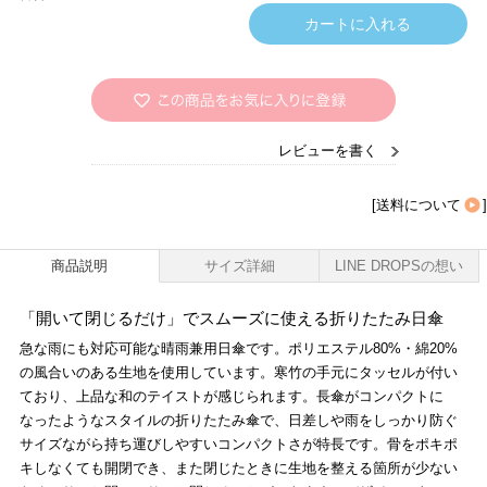
レビューを書く
[
送料について
]
商品説明
サイズ詳細
LINE DROPSの想い
「開いて閉じるだけ」でスムーズに使える折りたたみ日傘
急な雨にも対応可能な晴雨兼用日傘です。ポリエステル80%・綿20%
の風合いのある生地を使用しています。寒竹の手元にタッセルが付い
ており、上品な和のテイストが感じられます。長傘がコンパクトに
なったようなスタイルの折りたたみ傘で、日差しや雨をしっかり防ぐ
サイズながら持ち運びしやすいコンパクトさが特長です。骨をポキポ
キしなくても開閉でき、また閉じたときに生地を整える箇所が少ない