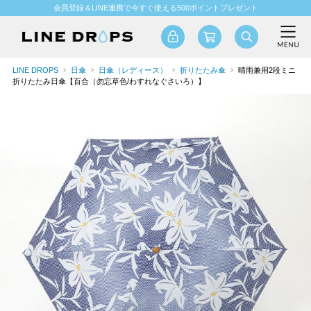
会員登録＆LINE連携で今すぐ使える500ポイントプレゼント
LINE DROPS
日傘
日傘（レディース）
折りたたみ傘
晴雨兼用2段ミニ
折りたたみ日傘【百合（勿忘草色/わすれなぐさいろ）】