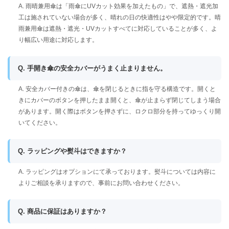
A. 雨晴兼用傘は「雨傘にUVカット効果を加えたもの」で、遮熱・遮光加
工は施されていない場合が多く、晴れの日の快適性はやや限定的です。晴
雨兼用傘は遮熱・遮光・UVカットすべてに対応していることが多く、よ
り幅広い用途に対応します。
Q. 手開き傘の安全カバーがうまく止まりません。
A. 安全カバー付きの傘は、傘を閉じるときに指を守る構造です。開くと
きにカバーのボタンを押したまま開くと、傘が止まらず閉じてしまう場合
があります。開く際はボタンを押さずに、ロクロ部分を持ってゆっくり開
いてください。
Q. ラッピングや熨斗はできますか？
A. ラッピングはオプションにて承っております。熨斗については内容に
よりご相談を承りますので、事前にお問い合わせください。
Q. 商品に保証はありますか？