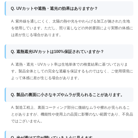
Q. UVカットや遮熱・遮光の効果はありますか？
A. 紫外線を通しにくく、太陽の熱や光をやわらげる加工が施された生地
を使用しています。ただし、照り返しなどの外的要因により実際の体感に
は差が生じる場合があります。
Q. 遮熱遮光UVカットは100%保証されていますか？
A. 遮熱・遮光・UVカット率は生地単体での検査結果に基づいておりま
す。製品全体としての完全な遮蔽を保証するものではなく、ご使用環境に
よって体感に差が生じる場合があります。
Q. 製品の裏面に小さなキズやムラが見られることがあります。
A. 製造工程上、裏面コーティング部分に微細なムラや擦れが見られるこ
とがありますが、機能性や使用上の品質に影響のない範囲であり、不良品
ではございません。
Q. 光が透けて穴が開いているように見えます。