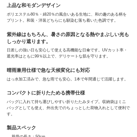
上品な和モダンデザイン
ポリエステル80％・綿20％の風合いある生地に、和の趣のある柄を
プリント。和装・洋装どちらにも馴染む落ち着いた色調です。
紫外線はもちろん、暑さの原因となる熱やまぶしい光も
しっかり遮ります。
日差しの強い日も安心して使える高機能な日傘です。UVカット率・
遮光率はともに99％以上で、デリケートな肌を守ります。
晴雨兼用仕様で急な天候変化にも対応
はっ水加工済みで、急な雨でも安心。1本で年間通じて活躍します。
コンパクトに折りたためる携帯仕様
バッグに入れて持ち運びしやすい折りたたみタイプ。収納袋はミニ
バッグとしても使え、外出先でのちょっとした荷物入れとして便利で
す。
製品スペック
親骨の長さ：50cm