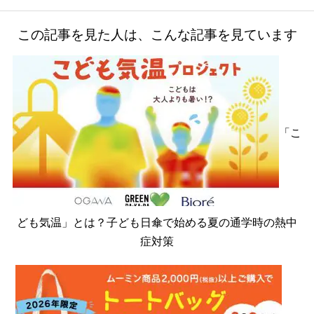
b
o
この記事を見た人は、こんな記事を見ています
o
k
「こ
ども気温」とは？子ども日傘で始める夏の通学時の熱中
症対策