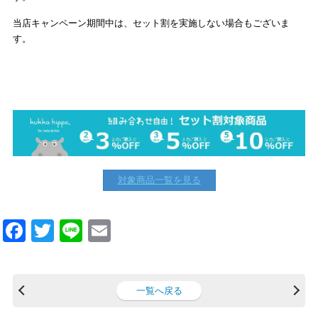
当店キャンペーン期間中は、セット割を実施しない場合もございま
す。
対象商品一覧を見る
F
T
Li
E
a
wi
n
m
c
tt
e
ail
一覧へ戻る
e
er