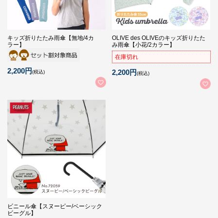
キッズ折りたたみ雨傘【無地/4カ
OLIVE des OLIVEのキッズ折りたた
ラー】
み雨傘【小花/2カラー】
在庫切れ
2,200円
2,200円
(税込)
(税込)
ビニール傘【スヌーピー/ベーシック
ビーグル】