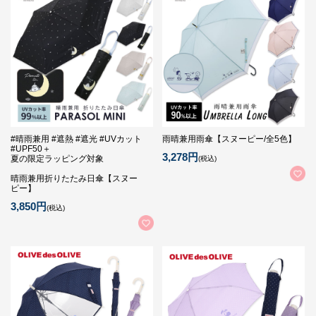
#晴雨兼用 #遮熱 #遮光 #UVカット
雨晴兼用雨傘【スヌーピー/全5色】
#UPF50＋
3,278円
夏の限定ラッピング対象
(税込)
晴雨兼用折りたたみ日傘【スヌー
ピー】
3,850円
(税込)