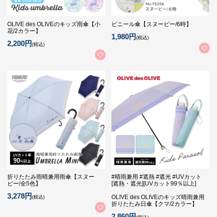
OLIVE des OLIVEのキッズ雨傘【小
ビニール傘【スヌーピー/6時】
花/2カラー】
1,980円
(税込)
2,200円
(税込)
折りたたみ雨晴兼用雨傘【スヌー
#晴雨兼用 #遮熱 #遮光 #UVカット
ピー/全5色】
[遮熱・遮光][UVカット99％以上]
3,278円
OLIVE des OLIVEのキッズ晴雨兼用
(税込)
折りたたみ日傘【クマ/2カラー】
2,860円