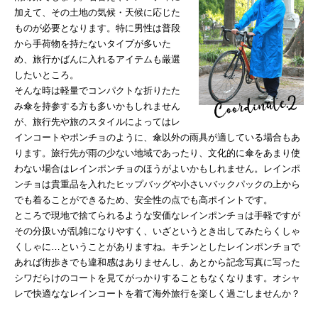
加えて、その土地の気候・天候に応じた
ものが必要となります。特に男性は普段
から手荷物を持たないタイプが多いた
め、旅行かばんに入れるアイテムも厳選
したいところ。
そんな時は軽量でコンパクトな折りたた
み傘を持参する方も多いかもしれません
が、旅行先や旅のスタイルによってはレ
インコートやポンチョのように、傘以外の雨具が適している場合もあ
ります。旅行先が雨の少ない地域であったり、文化的に傘をあまり使
わない場合はレインポンチョのほうがよいかもしれません。レインポ
ンチョは貴重品を入れたヒップバッグや小さいバックパックの上から
でも着ることができるため、安全性の点でも高ポイントです。
ところで現地で捨てられるような安価なレインポンチョは手軽ですが
その分扱いが乱雑になりやすく、いざというとき出してみたらくしゃ
くしゃに…ということがありますね。キチンとしたレインポンチョで
あれば街歩きでも違和感はありませんし、あとから記念写真に写った
シワだらけのコートを見てがっかりすることもなくなります。オシャ
レで快適ななレインコートを着て海外旅行を楽しく過ごしませんか？