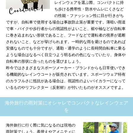
レインウェアを選ぶ際、コンパクトに持
ち歩ける携帯性・防水やムレにくさなど
の性能・ファッション性に目が行きがち
ですが、自転車で使用する場合は事故防止策が重要です。薄暗い雨道
で車・バイクや歩行者からの視認性がよいこと、裾や袖などが自転車
に巻き込まれない形状であること、フードなどで運転者の視界が遮断
されないこと、などが挙げられます。一時的な雨を避けるのであれば
安価なものでも十分ですが、通勤・通学のように長時間自転車に乗る
ような場合はなるべく目立つよう明るめの色になっていたり、身体や
自転車の形状に合ったものを選びましょう。
昨今ではさまざまなスポーツメーカー・ブランドからも日常使いでき
る機能的なレインウコートが販売されています。スポーツウェア特有
のカラフルさに抵抗がある場合は、視認性のよいバイカラーになって
いるものやリフレクター（反射材）が付いたものがオススメですよ。
海外旅行の雨対策にオシャレでコンパクトなレインウェア
を
海外旅行に行く際に気になるのは現地の
雨対策でしょう。着替えやアメニティに