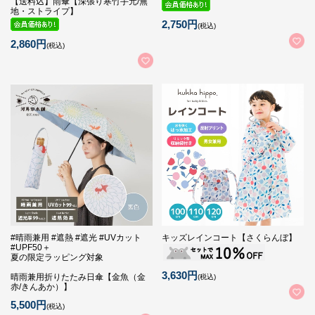
【送料込】雨傘【深張り寒竹手元/無
地・ストライプ】
2,750円
(税込)
2,860円
(税込)
#晴雨兼用 #遮熱 #遮光 #UVカット
キッズレインコート【さくらんぼ】
#UPF50＋
夏の限定ラッピング対象
3,630円
晴雨兼用折りたたみ日傘【金魚（金
(税込)
赤/きんあか）】
5,500円
(税込)