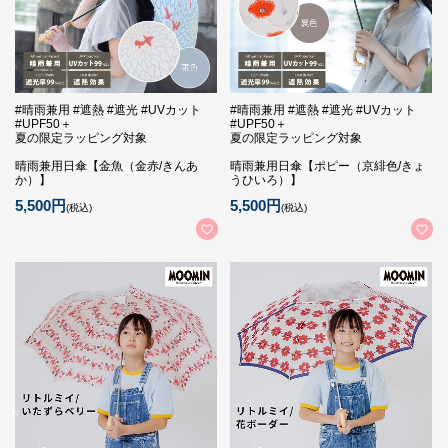
#晴雨兼用 #遮熱 #遮光 #UVカット
#晴雨兼用 #遮熱 #遮光 #UVカット
#UPF50＋
#UPF50＋
夏の限定ラッピング対象
夏の限定ラッピング対象
晴雨兼用日傘【金魚（金赤/きんあ
晴雨兼用日傘【ポピー（京緋色/きょ
か）】
うひいろ）】
5,500円
5,500円
(税込)
(税込)