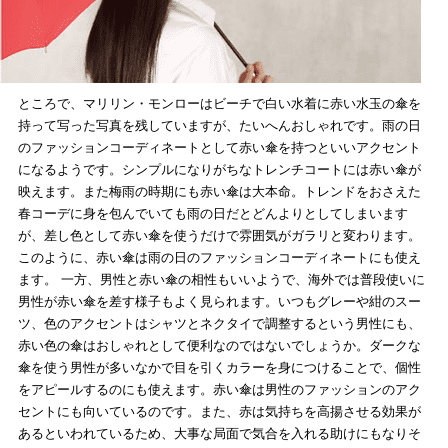
ところで、マリリン・モンローはビーチで白い水着に赤い水玉の傘を
持って写った写真を残していますが、たいへんおしゃれです。雨の日
のファッションコーディネートとして赤い傘を持つといいアクセント
になるようです。シンプルになりがちなトレンチコートには赤い傘が
映えます。また梅雨の時期にも赤い傘は大本命。トレンドをおさえた
春コーデに身を包んでいても雨の日だとどんよりとしてしまいます
が、差し色として赤い傘を使うだけで雰囲気がガラリと変わります。
このように、赤い傘は雨の日のファッションコーディネートにも使え
ます。 一方、男性と赤い傘の相性もいいようで、海外では普段使いに
男性が赤い傘を差す様子もよく見られます。いつもグレーや紺のスー
ツ、色のアクセントはシャツとネクタイで調整するという男性にも、
赤い色の傘はおしゃれとして便利なのではないでしょうか。ダークな
傘を使う男性が多いなかで目を引くカラーを身につけることで、個性
をアピールするのにも使えます。赤い傘は男性のファッションのアク
セントにも向いているのです。また、赤は気持ちを高揚させる効果が
あるといわれているため、大事な局面で気合を入れる助けにもなりそ