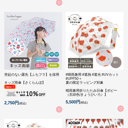
突起のない露先【ふちフラ】を採用
#晴雨兼用 #遮熱 #遮光 #UVカット
#UPF50＋
キッズ雨傘【さくらんぼ】
夏の限定ラッピング対象
晴雨兼用折りたたみ日傘【ポピー
（京緋色/きょうひいろ）】
5,500円
2,750円
(税込)
(税込)