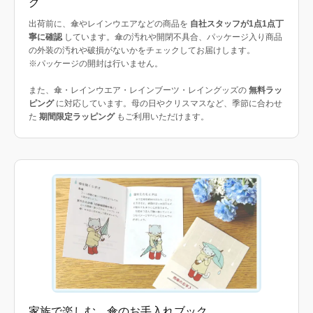
グ
出荷前に、傘やレインウエアなどの商品を
自社スタッフが1点1点丁
寧に確認
しています。傘の汚れや開閉不具合、パッケージ入り商品
の外装の汚れや破損がないかをチェックしてお届けします。
※パッケージの開封は行いません。
また、傘・レインウエア・レインブーツ・レイングッズの
無料ラッ
ピング
に対応しています。母の日やクリスマスなど、季節に合わせ
た
期間限定ラッピング
もご利用いただけます。
家族で楽しむ、傘のお手入れブック