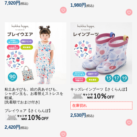
7,920円
(税込)
1,980円
(税込)
粘土あそびも、絵の具あそびも、
キッズレインブーツ【さくらんぼ】
シャボン玉も。お着替えストレスを
軽減。
[先着順でおまけ付き]
在庫切れ
プレイウェア【さくらんぼ】
2,530円
(税込)
2,420円
(税込)