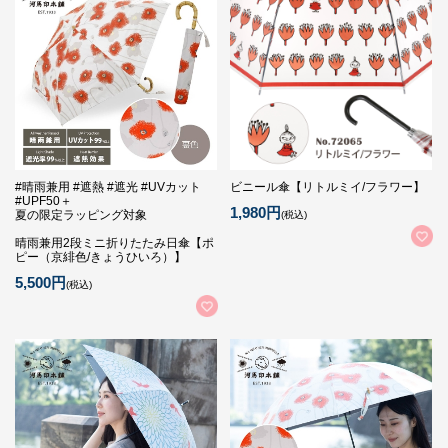
#晴雨兼用 #遮熱 #遮光 #UVカット
ビニール傘【リトルミイ/フラワー】
#UPF50＋
1,980円
夏の限定ラッピング対象
(税込)
晴雨兼用2段ミニ折りたたみ日傘【ポ
ピー（京緋色/きょうひいろ）】
5,500円
(税込)