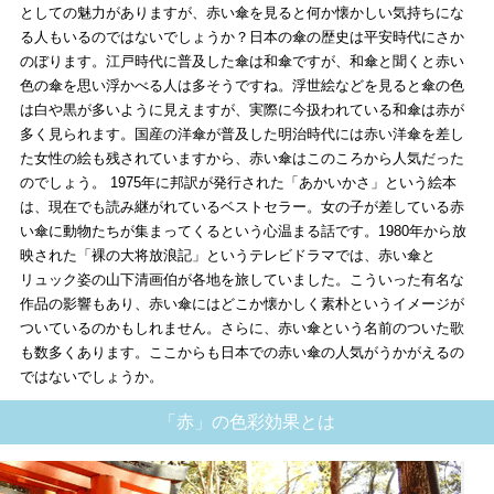
としての魅力がありますが、赤い傘を見ると何か懐かしい気持ちにな
る人もいるのではないでしょうか？日本の傘の歴史は平安時代にさか
のぼります。江戸時代に普及した傘は和傘ですが、和傘と聞くと赤い
色の傘を思い浮かべる人は多そうですね。浮世絵などを見ると傘の色
は白や黒が多いように見えますが、実際に今扱われている和傘は赤が
多く見られます。国産の洋傘が普及した明治時代には赤い洋傘を差し
た女性の絵も残されていますから、赤い傘はこのころから人気だった
のでしょう。 1975年に邦訳が発行された「あかいかさ」という絵本
は、現在でも読み継がれているベストセラー。女の子が差している赤
い傘に動物たちが集まってくるという心温まる話です。1980年から放
映された「裸の大将放浪記」というテレビドラマでは、赤い傘と
リュック姿の山下清画伯が各地を旅していました。こういった有名な
作品の影響もあり、赤い傘にはどこか懐かしく素朴というイメージが
ついているのかもしれません。さらに、赤い傘という名前のついた歌
も数多くあります。ここからも日本での赤い傘の人気がうかがえるの
ではないでしょうか。
「赤」の色彩効果とは