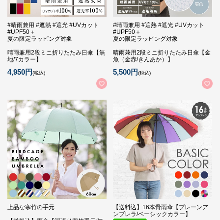
#晴雨兼用 #遮熱 #遮光 #UVカット
#晴雨兼用 #遮熱 #遮光 #UVカット
#UPF50＋
#UPF50＋
夏の限定ラッピング対象
夏の限定ラッピング対象
晴雨兼用2段ミニ折りたたみ日傘【無
晴雨兼用2段ミニ折りたたみ日傘【金
地/7カラー】
魚（金赤/きんあか）】
4,950円
5,500円
(税込)
(税込)
上品な寒竹の手元
【送料込】16本骨雨傘【プレーンア
ンブレラ/ベーシックカラー】