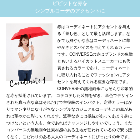
ビビットな赤を
シンプルコーデのアクセントに
赤はコーディネートにアクセントを与え
る「差し色」として最も活躍します。な
かでも鮮やかな赤はコーディネートに華
やかさとスパイスを与えてくれるカラー
です。CONVERSEの赤はブランドの象徴
ともいえるハイカットスニーカーにも代
表されるカラーであり、コーディネート
に取り入れることでファッションにアク
セントを与えてくれる重要な存在です。
CONVERSEの無地雨傘にもそんな印象的
な赤が採用されています。 ゴテゴテした装飾を省き、単色でデザイン
された真っ赤な傘はそれだけで主役級のインパクト。定番カラーばか
りでマンネリになりがちなシンプルなカジュアルコーデもこの傘があ
れば華やかに彩ってくれます。派手な赤には抵抗があってあまり身に
つけないという人も、傘であればチャレンジしやすいでしょう。また
コンバースの無地雨傘は素材感のある生地が使われているので安っぽ
くなく、こだわりのある大人のコーディネートにぴったりの傘です。