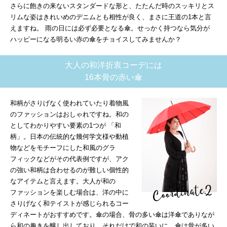
さらに飽きの来ないスタンダードな形と、たたんだ時のスッキリとス
リムな姿はきれいめのデニムとも相性が良く、まさに王道の1本と言
えますね。 雨の日には必ず必要となる傘。せっかく持つなら気分が
ハッピーになる明るい赤の傘をチョイスしてみませんか？
大人の和洋折衷コーデには
16本骨の赤い傘
和柄がさりげなく使われていたり着物風
のファッションはおしゃれですね。和の
としてわかりやすい要素の1つが 「和
柄」。日本の伝統的な幾何学文様や動植
物などをモチーフにした和風のグラ
フィックなどがその代表例ですが、アク
の強い和柄は合わせるのが難しい個性的
なアイテムと言えます。大人が和の
ファッションを楽しむ場合は、洋の中に
さりげなく和テイストが感じられるコー
ディネートがおすすめです。傘の場合、骨の多い傘は洋傘でありなが
ら和の趣きを醸し出しており、それだけで和の装いに。傘は骨が多い