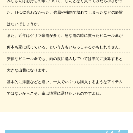
みなさんはお持ちの傘について、なんとなく買ってみたら⼩さかっ
た、TPOに合わなかった、強⾵や強⾬で壊れてしまったなどの経験
はないでしょうか。
また、近年はゲリラ豪⾬が多く、急な⾬の時に買ったビニール傘が
何本も家に眠っている、という⽅もいらっしゃるかもしれません。
コンパクトに折
コンパクトに折
雨の日の登下校
安全に配慮され
安全に配慮され
安全に配慮され
安全に配慮され
日焼け・熱中症
日焼け・熱中症
大雨や風に強
持ち運びのしや
持ち運びのしや
持ち運びのしや
持ち運びのしや
大雨や風に強
色・デザイン
色・デザイン
色・デザイン
色・デザイン
大きさ
大きさ
大きさ
大きさ
大きさ
大きさ
大きさ
大きさ
価格
価格
価格
価格
価格
価格
価格
価格
冠婚葬祭用に
置き傘として
色・デザイン
色・デザイン
色・デザイン
色・デザイン
価格
価格
価格
価格
安価なビニール傘でも、⾬の度に購⼊していては年間に換算すると
りたためる
りたためる
ているか
ているか
ているか
ているか
に
く、壊れにくい
対策として
対策として
く、壊れにくい
すさ
すさ
すさ
すさ
⼤きな出費になります。
基本的に洋服などと違い、⼀⼈でいくつも購⼊するようなアイテム
日焼け・熱中症
持ち運びのしや
持ち運びのしや
持ち運びのしや
持ち運びのしや
持ち運びのしや
持ち運びのしや
持ち運びのしや
持ち運びのしや
はじめての傘に
冠婚葬祭用に
色・デザイン
色・デザイン
色・デザイン
色・デザイン
畳みやすさ
畳みやすさ
畳みやすさ
畳みやすさ
畳みやすさ
畳みやすさ
畳みやすさ
畳みやすさ
大きさ
大きさ
大きさ
大きさ
対策として
すさ
すさ
すさ
すさ
すさ
すさ
すさ
すさ
ではないからこそ、傘は慎重に選びたいものですよね。
＼ 条件を満たす傘が見つかりました ／
条件項目：
terms1
|
terms2
|
terms3