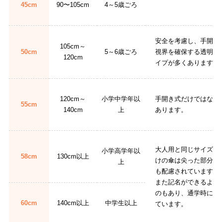
45cm
90〜105cm
4～5歳ごろ
安全を考慮し、手開き
105cm～
50cm
5～6歳ごろ
視界を確保する透明窓
120cm
イプが多くあります。
120cm～
小学中学年以
手開き式だけではなく
55cm
140cm
上
あります。
大人用と同じサイズで
小学高学年以
58cm
130cm以上
けの傘は尖った部分が
上
も配慮されています。
また記名ができるよう
のもあり、通学時に役
60cm
140cm以上
中学生以上
ています。