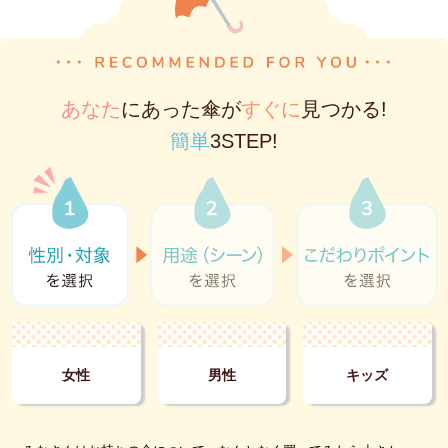
あなた
にあった傘が
すぐに
見つかる!
簡単
3STEP!
女性
男性
キッズ