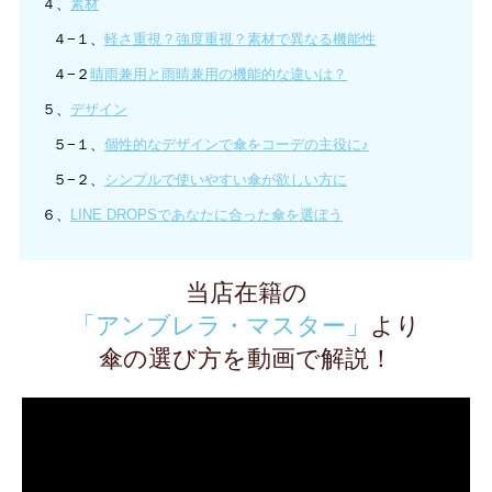
４、
素材
アンドの晴雨兼用折りたたみ日傘【ジャンプ
バックに入れて、サッと使えるゼロアンドの
ソーシャルディスタンス対策に、BHPC（ビ
オンラインショップ限定 tenoe（テノエ）
LINEDROPS限定 One's Plusのキッズ雨傘
LINEDROPS限定 One's Plusのキッズ雨傘
オンラインショップ限定 tenoe（テノエ）
兼用折りたたみ日傘【軽量ワイド/6カラー】
2,640円
(税込)
tenoe（テノエ） CASUALの雨晴兼用折りた
河馬印本舗の晴雨兼用2段ミニ折りたたみ日傘
ソーシャルディスタンス対策に、innovatorの
河馬印本舗の晴雨兼用2段ミニ折りたたみ日傘
korko（コルコ）のプリントビニール傘【ブル
LINEDROPSのキッズ晴雨兼用折りたたみ日
LINEDROPSのキッズ晴雨兼用折りたたみ日
kukka hippoのキッズ晴雨兼用日傘【子ども日
式/5カラー】
商品詳細
CONVERSEのキッズ雨傘【迷彩柄/2カラー】
４−１、
軽さ重視？強度重視？素材で異なる機能性
innovatorの折りたたみ雨傘【軽量/8カラー】
innovatorの折りたたみ雨傘【軽量/8カラー】
晴雨兼用折りたたみ日傘【軽量スリム/6カラ
バリーヒルズポロクラブ）の晴雨兼用折りた
CONVERSEのキッズ雨傘【無地/2カラー】
CASUALのキッズ雨晴兼用雨傘【しゅわしゅ
【プレーンアンブレラ/カラフルチェック
【プレーンアンブレラ/カラフルチェック
CASUALのキッズ雨晴兼用雨傘【ひとりじめ
2,970円
(税込)
たみ雨傘【しゅわしゅわレモンサイダー】
【花（金糸雀色/かなりあいろ）】
晴雨兼用日傘【6カラー】
【麻の葉（藍色/あいいろ）】
ーバード】
傘【子ども日傘/ユニコーン】
傘【子ども日傘/ユニコーン】
傘/無地5カラー】
商品詳細
3,300円
(税込)
2,200円
(税込)
商品詳細
ー】
たみ日傘【ストライプ/２カラー】
わレモンサイダー】
50cm】
50cm】
アイス】
商品詳細
4,290円
4,290円
2,200円
(税込)
(税込)
(税込)
４−２
晴雨兼用と雨晴兼用の機能的な違いは？
商品詳細
商品詳細
商品詳細
2,420円
4,290円
4,290円
4,290円
2,640円
1,980円
1,980円
2,750円
(税込)
(税込)
(税込)
(税込)
(税込)
(税込)
(税込)
(税込)
商品詳細
商品詳細
商品詳細
商品詳細
商品詳細
商品詳細
商品詳細
商品詳細
2,970円
3,850円
2,420円
2,200円
2,200円
2,420円
(税込)
(税込)
(税込)
(税込)
(税込)
(税込)
商品詳細
商品詳細
商品詳細
商品詳細
商品詳細
商品詳細
５、
デザイン
【送料込】LINEDROPS限定 One's Plusの16
５−１、
個性的なデザインで傘をコーデの主役に♪
本骨雨傘【プレーンアンブレラ/バイカラー】
５−２、
シンプルで使いやすい傘が欲しい方に
3,850円
(税込)
LINEDROPSの晴雨兼用日傘【フリル付きミ
LINEDROPSのキッズ晴雨兼用折りたたみ日
korko（コルコ）のキッズ晴雨兼用日傘【子ど
korko（コルコ）のキッズ晴雨兼用日傘【子ど
商品詳細
ニパラソル/3カラー】
傘【子ども日傘/ダイナソー】
も日傘/ブラインドシャドウ】
も日傘/大好きなガーデン】
６、
LINE DROPSであなたに合った傘を選ぼう
2,200円
1,980円
3,520円
3,520円
(税込)
(税込)
(税込)
(税込)
商品詳細
商品詳細
商品詳細
商品詳細
当店在籍の
「アンブレラ・マスター」
より
LINEDROPS限定 One's Plusのキッズ雨傘
傘の選び方を動画で解説！
【プレーンアンブレラ/カラフルチェック
50cm】
2,200円
(税込)
商品詳細