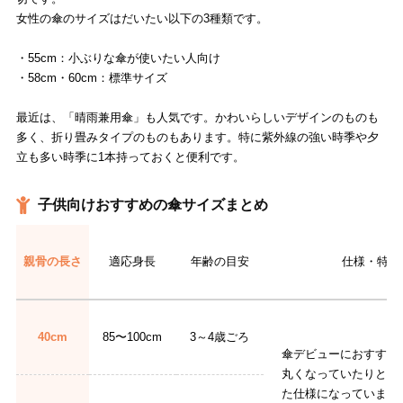
女性の傘のサイズはだいたい以下の3種類です。
・55cm：小ぶりな傘が使いたい人向け
・58cm・60cm：標準サイズ
最近は、「晴雨兼用傘」も人気です。かわいらしいデザインのものも
多く、折り畳みタイプのものもあります。特に紫外線の強い時季や夕
立も多い時季に1本持っておくと便利です。
子供向けおすすめの傘サイズまとめ
親骨の長さ
適応身長
年齢の目安
仕様・特徴
40cm
85〜100cm
3～4歳ごろ
傘デビューにおすすめ
丸くなっていたりと、
た仕様になっています