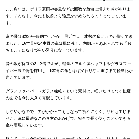
ここ数年は、ゲリラ豪雨や突風などの回数が急激に増えた感がありま
す。そんな中、傘にも以前より強度が求められるようになっていま
す。
傘の骨は8本が一般的でしたが、最近では、本数の多いものが増えてき
ました。16本骨や24本骨の傘は風に強く、内側からあおられても「お
ちょこ」になりづらい造りになっています。
骨の数が従来の2、3倍ですが、軽量のアルミ製シャフトやグラスファ
イバー製の骨を採用し、8本骨の傘とほぼ変わりない重さまで軽量化が
進んでいます。
グラスファイバー（ガラス繊維）という素材は、軽いだけでなく強度
の面でも傘に大きく貢献しています。
しなやかなので、力がかかってもしなって折れにくく、サビも生じま
せん。傘に最適なこの素材のおかげで、安全で長く使うことができる
傘を実現しています。
軽くて丈夫な傘骨の素材には、カーボンというものもあります。カー