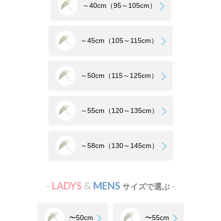
～40cm（95～105cm）
～45cm（105～115cm）
～50cm（115～125cm）
～55cm（120～135cm）
～58cm（130～145cm）
-
LADYS
&
MENS
-
サイズで選ぶ
〜50cm
〜55cm