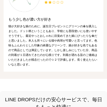
もう少し色が濃い方が好き
猫が大好きな娘のために、誕生日プレゼントにグリーンの傘を購入し
ました。ドット柄ということもあり、学校にも普段使いにも使いやす
そうですし、最近やっとおしゃれに目覚めてきた娘にぴったりな傘だ
と思いました。本人も所々にいる猫や肉球が可愛いと言ってます。色
味もふんわりとした印象の綺麗なグリーンで、娘が好きな色でもある
ので商品としては満足しています。しかし楽しみにしていた分、商品
の到着が１日遅れてきたのが心残りです。到着が遅れる旨のご連絡は
いただきましたが残念だったので☆２で評価します。長く使えたらい
いなと思います。
LINE DROPSだけの安心サービスで、毎日
をもっと快適に