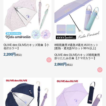
OLIVE des OLIVEのキッズ雨傘【小
#晴雨兼用 #遮熱 #遮光 #UVカット
花/2カラー】
[遮熱・遮光][UVカット99％以上]
2,200円
OLIVE des OLIVEのキッズ晴雨兼用
(税込)
折りたたみ日傘【クマ/2カラー】
2,860円
(税込)