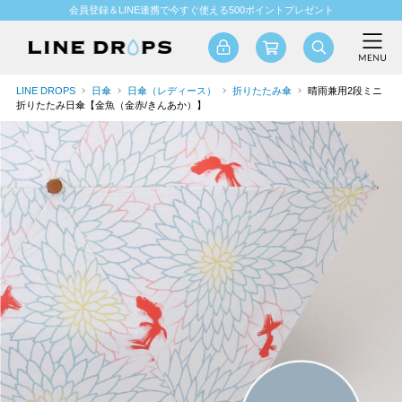
会員登録＆LINE連携で今すぐ使える500ポイントプレゼント
LINE DROPS
日傘
日傘（レディース）
折りたたみ傘
晴雨兼用2段ミニ
折りたたみ日傘【金魚（金赤/きんあか）】