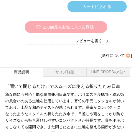
レビューを書く
[
送料について
]
商品説明
サイズ詳細
LINE DROPSの想い
「開いて閉じるだけ」でスムーズに使える折りたたみ日傘
急な雨にも対応可能な晴雨兼用日傘です。ポリエステル80%・綿20%
の風合いのある生地を使用しています。寒竹の手元にタッセルが付い
ており、上品な和のテイストが感じられます。長傘がコンパクトに
なったようなスタイルの折りたたみ傘で、日差しや雨をしっかり防ぐ
サイズながら持ち運びしやすいコンパクトさが特長です。骨をポキポ
キしなくても開閉でき、また閉じたときに生地を整える箇所が少ない