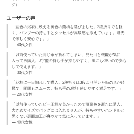
グ）
ユーザーの声
「藍色の浴衣に映える黄色の燕柄を選びました。2段折りでも軽
く、バンブーの持ち手とタッセルが高級感を添えています。遮光
で涼しく安心です。」
— 40代女性
「以前使っていた同じ傘が折れてしまい、見た目と機能が気に
入って再購入。J字型の持ち手が持ちやすく、風にも強いので安心
して使えます。」
— 30代女性
「花柄に一目惚れして購入。2段折りは3段より開いた時の形が綺
麗で、開閉もスムーズ。持ち手のJ型も使いやすく満足です。」
— 20代女性
「以前使っていたビー玉柄が良かったので薄藤色を新たに購入。
大きめサイズでバッグには入れませんが、持ちやすいハンドルと
黒くない裏面加工が爽やかで気に入っています。」
— 40代女性