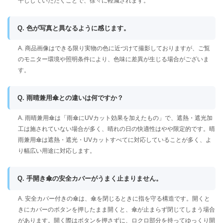
干ししていただくことで、徐々に軽減されます。
Q. 色が写真と異なるように感じます。
A. 商品画像はできる限り実物の色に近づけて撮影しておりますが、ご覧
のモニター環境や照明条件により、色味に差異が生じる場合がございま
す。
Q. 雨晴兼用傘との違いは何ですか？
A. 雨晴兼用傘は「雨傘にUVカット効果を加えたもの」で、遮熱・遮光加
工は施されていない場合が多く、晴れの日の快適性はやや限定的です。晴
雨兼用傘は遮熱・遮光・UVカットすべてに対応していることが多く、よ
り幅広い用途に対応します。
Q. 手開き傘の安全カバーがうまく止まりません。
A. 安全カバー付きの傘は、傘を閉じるときに指を守る構造です。開くと
きにカバーのボタンを押したまま開くと、傘が止まらず閉じてしまう場合
があります。開く際はボタンを押さずに、ロクロ部分を持ってゆっくり開