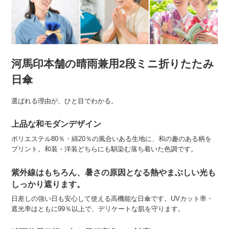
河馬印本舗の晴雨兼用2段ミニ折りたたみ
日傘
選ばれる理由が、ひと目でわかる。
上品な和モダンデザイン
ポリエステル80％・綿20％の風合いある生地に、和の趣のある柄を
プリント。和装・洋装どちらにも馴染む落ち着いた色調です。
紫外線はもちろん、暑さの原因となる熱やまぶしい光も
しっかり遮ります。
日差しの強い日も安心して使える高機能な日傘です。UVカット率・
遮光率はともに99％以上で、デリケートな肌を守ります。