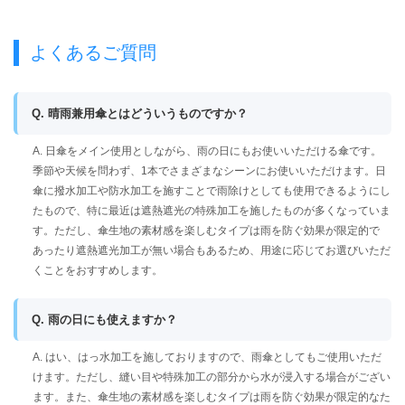
よくあるご質問
Q. 晴雨兼用傘とはどういうものですか？
A. 日傘をメイン使用としながら、雨の日にもお使いいただける傘です。
季節や天候を問わず、1本でさまざまなシーンにお使いいただけます。日
傘に撥水加工や防水加工を施すことで雨除けとしても使用できるようにし
たもので、特に最近は遮熱遮光の特殊加工を施したものが多くなっていま
す。ただし、傘生地の素材感を楽しむタイプは雨を防ぐ効果が限定的で
あったり遮熱遮光加工が無い場合もあるため、用途に応じてお選びいただ
くことをおすすめします。
Q. 雨の日にも使えますか？
A. はい、はっ水加工を施しておりますので、雨傘としてもご使用いただ
けます。ただし、縫い目や特殊加工の部分から水が浸入する場合がござい
ます。また、傘生地の素材感を楽しむタイプは雨を防ぐ効果が限定的なた