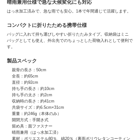
晴雨兼用仕様で急な天候変化にも対応
はっ水加工済みで、急な雨でも安心。1本で年間通じて活躍します。
コンパクトに折りたためる携帯仕様
バッグに入れて持ち運びしやすい折りたたみタイプ。収納袋はミニ
バッグとしても使え、外出先でのちょっとした荷物入れとして便利で
す。
製品スペック
親骨の長さ：50cm
全長：約65cm
直径：約92cm
持ち手の長さ：約10cm
持ち手の太さ：約2cm
収納時の長さ：約41cm
共袋サイズ：約6.5cm×31cm
重量：約246g（本体のみ）
開閉方式：手開き式
留め具：面ファスナー
晴雨兼用（はっ水加工済）
素材：ポリエステル80％、綿20％（裏面ポリウレタンコーティン