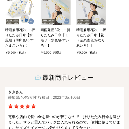
晴雨兼用2段ミニ折
晴雨兼用2段ミニ折
晴雨兼用2段ミニ折
りたたみ日傘【水
りたたみ日傘【ミ
りたたみ日傘【花
風船（薄卵色/うす
モザ（水色/みずい
（金糸雀色/かなり
たまごいろ）】
ろ）】
あいろ）】
￥5,500（税込）
￥5,500（税込）
￥5,500（税込）
最新商品レビュー
さきさん
愛知県/40代/女性 投稿日：2023年05月06日
電車や店内で長い傘を持つのが苦手なので、折りたたみ日傘を選び
ました。サッと畳んでバッグに入れられるので、便利に使えていま
す。サイズのイメージも分かりやすくて良かった。