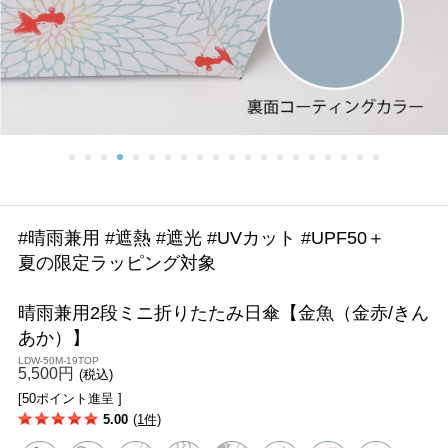
#晴雨兼用 #遮熱 #遮光 #UVカット #UPF50＋
夏の限定ラッピング対象
晴雨兼用2段ミニ折りたたみ日傘【金魚（金赤/きん
あか）】
LDW-50M-19TOP
5,500円
(税込)
[50ポイント進呈 ]
5.00
(1件)