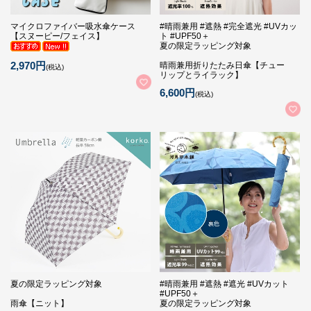
マイクロファイバー吸水傘ケース
#晴雨兼用 #遮熱 #完全遮光 #UVカッ
【スヌーピー/フェイス】
ト #UPF50＋
夏の限定ラッピング対象
2,970円
晴雨兼用折りたたみ日傘【チュー
(税込)
リップとライラック】
6,600円
(税込)
夏の限定ラッピング対象
#晴雨兼用 #遮熱 #遮光 #UVカット
#UPF50＋
雨傘【ニット】
夏の限定ラッピング対象