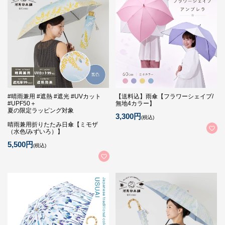
#晴雨兼用 #遮熱 #遮光 #UVカット
【送料込】雨傘【フラワーシェイプ/
#UPF50＋
無地4カラー】
夏の限定ラッピング対象
3,300円
(税込)
晴雨兼用折りたたみ日傘【ミモザ
（水色/みずいろ）】
5,500円
(税込)