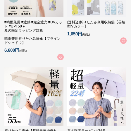
#晴雨兼用 #遮熱 #完全遮光 #UVカッ
[送料込]折りたたみ傘用収納袋【長短
ト #UPF50＋
型/7カラー】
夏の限定ラッピング対象
1,650円
(税込)
晴雨兼用折りたたみ日傘【ブライン
ドシャドウ】
6,600円
(税込)
折りたたみ雨傘【超軽量無地/6カ
夏の限定ラッピング対象