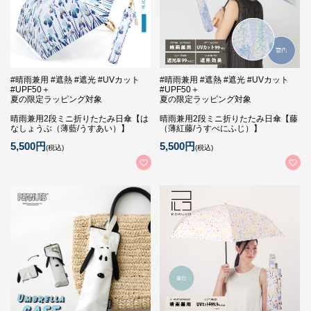
#晴雨兼用 #遮熱 #遮光 #UVカット
#晴雨兼用 #遮熱 #遮光 #UVカット
#UPF50＋
#UPF50＋
夏の限定ラッピング対象
夏の限定ラッピング対象
晴雨兼用2段ミニ折りたたみ日傘【は
晴雨兼用2段ミニ折りたたみ日傘【藤
なしょうぶ（薄藍/うすあい）】
（薄紅藤/うすべにふじ）】
5,500円
5,500円
(税込)
(税込)