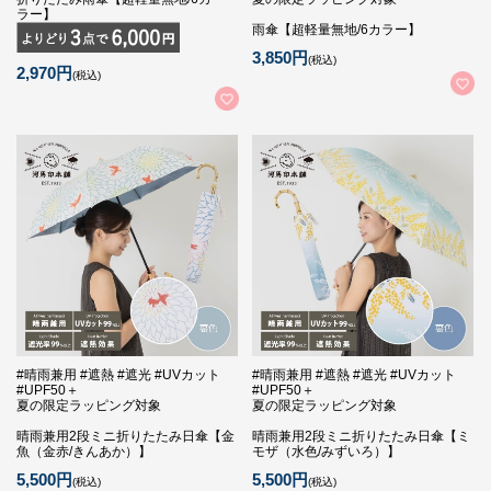
ラー】
雨傘【超軽量無地/6カラー】
3,850円
(税込)
2,970円
(税込)
#晴雨兼用 #遮熱 #遮光 #UVカット
#晴雨兼用 #遮熱 #遮光 #UVカット
#UPF50＋
#UPF50＋
夏の限定ラッピング対象
夏の限定ラッピング対象
晴雨兼用2段ミニ折りたたみ日傘【金
晴雨兼用2段ミニ折りたたみ日傘【ミ
魚（金赤/きんあか）】
モザ（水色/みずいろ）】
5,500円
5,500円
(税込)
(税込)