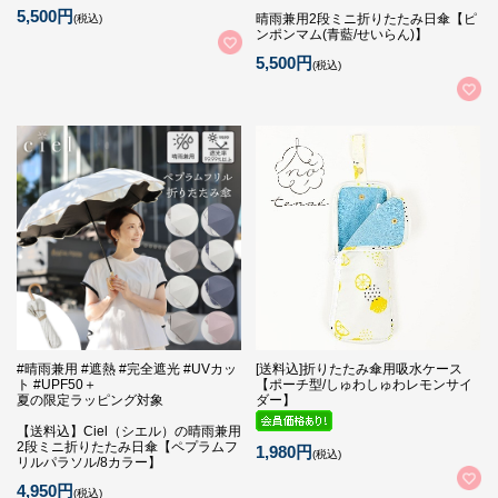
5,500円
晴雨兼用2段ミニ折りたたみ日傘【ピ
(税込)
ンポンマム(青藍/せいらん)】
5,500円
(税込)
#晴雨兼用 #遮熱 #完全遮光 #UVカッ
[送料込]折りたたみ傘用吸水ケース
ト #UPF50＋
【ポーチ型/しゅわしゅわレモンサイ
夏の限定ラッピング対象
ダー】
【送料込】Ciel（シエル）の晴雨兼用
2段ミニ折りたたみ日傘【ペプラムフ
1,980円
(税込)
リルパラソル/8カラー】
4,950円
(税込)