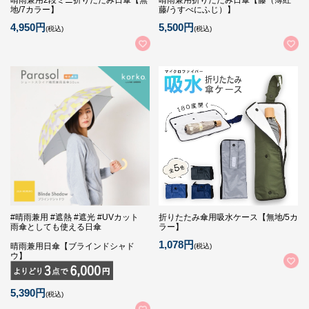
地/7カラー】
藤/うすべにふじ）】
4,950円
5,500円
(税込)
(税込)
#晴雨兼用 #遮熱 #遮光 #UVカット
折りたたみ傘用吸水ケース【無地/5カ
雨傘としても使える日傘
ラー】
1,078円
晴雨兼用日傘【ブラインドシャド
(税込)
ウ】
5,390円
(税込)