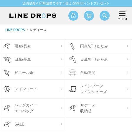
会員登録＆LINE連携で今すぐ使える500ポイントプレゼント
LINE DROPS
レディース
雨傘/長傘
雨傘/折りたたみ
日傘/長傘
日傘/折りたたみ
ビニール傘
自動開閉
レインブーツ
レインコート
レインシューズ
バッグカバー
傘ケース
エコバッグ
収納袋
SALE