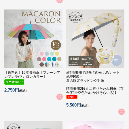
【送料込】16本骨雨傘【プレーンア
#晴雨兼用 #遮熱 #遮光 #UVカット
ンブレラ/マカロンカラー】
#UPF50＋
夏の限定ラッピング対象
晴雨兼用2段ミニ折りたたみ日傘【百
2,750円
(税込)
合(紅掛空色/べにかけそらいろ)】
5,500円
(税込)