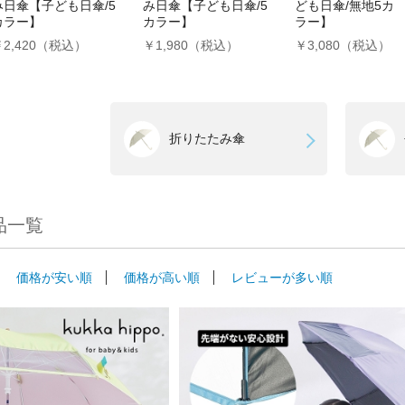
み日傘【子ども日傘/5
み日傘【子ども日傘/5
ども日傘/無地5カ
カラー】
カラー】
ラー】
￥2,420（税込）
￥1,980（税込）
￥3,080（税込）
折りたたみ傘
品一覧
価格が安い順
価格が高い順
レビューが多い順