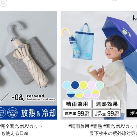
#完全遮光 #UVカット
#晴雨兼用 #遮熱 #遮光 #UVカット
ても使える日傘
登下校中の紫外線対策