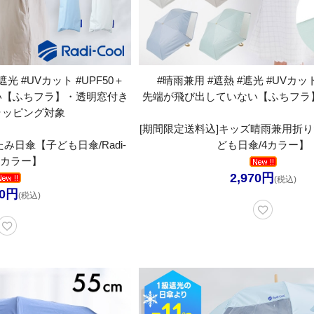
光 #UVカット #UPF50＋
#晴雨兼用 #遮熱 #遮光 #UVカット
い【ふちフラ】・透明窓付き
先端が飛び出していない【ふちフラ
ラッピング対象
[期間限定送料込]キッズ晴雨兼用折
日傘【子ども日傘/Radi-
ども日傘/4カラー】
l/2カラー】
2,970円
(税込)
50円
(税込)