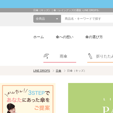
日傘（キッズ）｜傘・レイングッズの通販 -LINE DROPS-
ホーム
傘への想い
傘の選び方
雨傘
折りたた
LINE DROPS
日傘
日傘（キッズ）