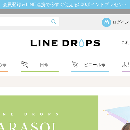
会員登録＆LINE連携で今すぐ使える500ポイントプレゼント
ログイン
ご利
み傘
日傘
ビニール傘