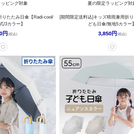
ラッピング対象
夏の限定ラッピング対
たみ日傘【Radi-cool/
[期間限定送料込]キッズ晴雨兼用折
式/3カラー】
ども日傘/無地5カラー
40円
3,850円
(税込)
(税込)