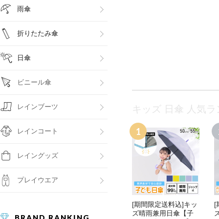
雨傘
折りたたみ傘
日傘
ビニール傘
レインブーツ
キッズ 日傘 人気
レインコート
レイングッズ
プレイウエア
[期間限定送料込]キッ
ズ晴雨兼用日傘【子
BRAND RANKING