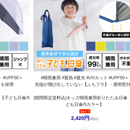
 #UPF50＋
#晴雨兼用 #遮熱 #遮光 #UVカット #UPF50＋
】を採用
先端が飛び出していない【ふちフラ】・透明窓
【子ども日傘/5
[期間限定送料込]キッズ晴雨兼用折りたたみ日傘
ども日傘/5カラー】
2,420円
(税込)