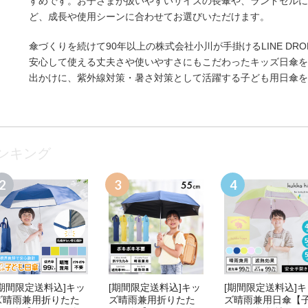
すめです。お子さまが扱いやすいサイズの長傘や、ランドセルに
ど、成長や使用シーンに合わせてお選びいただけます。
傘づくりを続けて90年以上の株式会社小川が手掛けるLINE D
安心して使える丈夫さや使いやすさにもこだわったキッズ日傘を
出かけに、紫外線対策・暑さ対策として活躍する子ども用日傘を
ランキング
[期間限定送料込]キッ
[期間限定送料込]キッ
[期間限定送料込]キ
ズ晴雨兼用折りたた
ズ晴雨兼用折りたた
ズ晴雨兼用日傘【