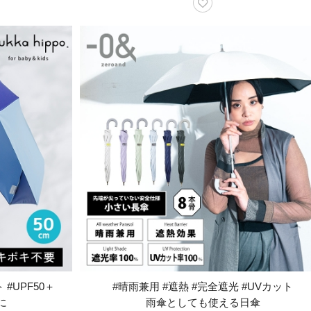
 #UPF50＋
#晴雨兼用 #遮熱 #完全遮光 #UVカット
に
雨傘としても使える日傘