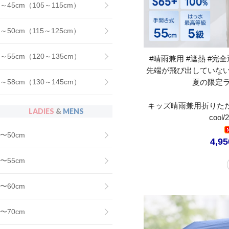
～45cm（105～115cm）
～50cm（115～125cm）
～55cm（120～135cm）
#晴雨兼用 #遮熱 #完全遮
先端が飛び出していな
夏の限定
～58cm（130～145cm）
キッズ晴雨兼用折りたたみ
LADIES
&
MENS
coo
〜50cm
4,9
〜55cm
〜60cm
〜70cm