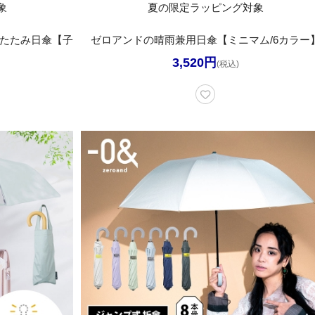
象
夏の限定ラッピング対象
りたたみ日傘【子
ゼロアンドの晴雨兼用日傘【ミニマム/6カラー
】
3,520円
(税込)