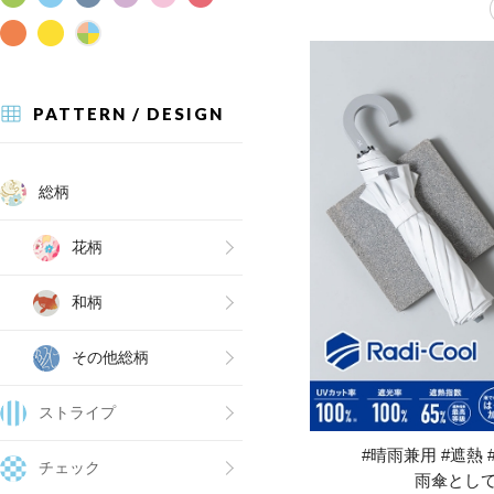
PATTERN / DESIGN
総柄
花柄
和柄
その他総柄
ストライプ
#晴雨兼用 #遮熱 
チェック
雨傘とし