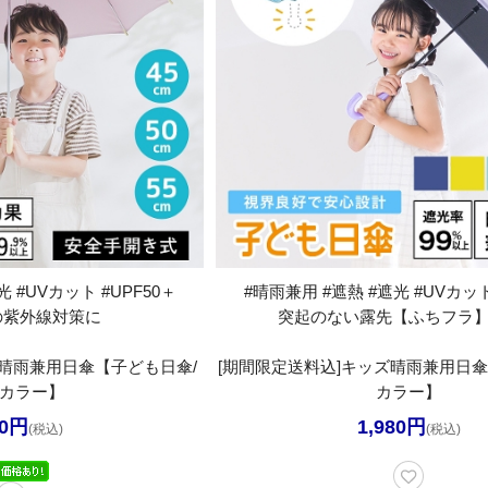
 #UVカット #UPF50＋
#晴雨兼用 #遮熱 #遮光 #UVカット
の紫外線対策に
突起のない露先【ふちフラ
ズ晴雨兼用日傘【子ども日傘/
[期間限定送料込]キッズ晴雨兼用日傘
5カラー】
カラー】
80円
1,980円
(税込)
(税込)