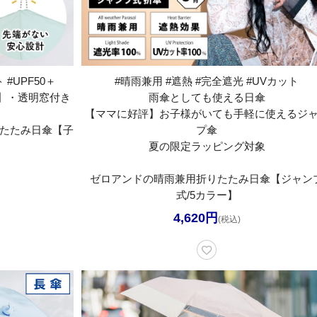
 #UPF50＋
#晴雨兼用 #遮熱 #完全遮光 #UVカット
】・透明窓付き
雨傘としても使える日傘
【ママに好評】お子様がいても手軽に使えるジ
りたたみ日傘【子
プ傘
夏の限定ラッピング対象
ゼロアンドの晴雨兼用折りたたみ日傘【ジャン
式/5カラー】
4,620円
(税込)