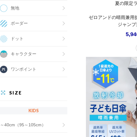
夏の限定
無地
ゼロアンドの晴雨兼用折りた
ボーダー
ジャンプ
5,9
ドット
キャラクター
ワンポイント
SIZE
KIDS
～40cm（95～105cm）