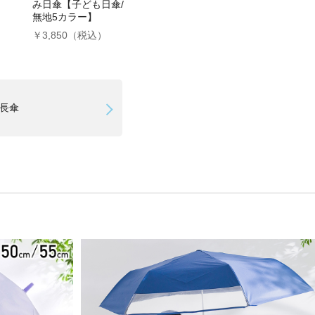
み日傘【子ども日傘/
無地5カラー】
￥3,850（税込）
長傘