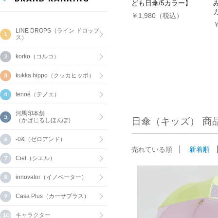
ども日傘/5カラー】
￥1,980（税込）
LINE DROPS（ライン ドロップ
ス）
korko（コルコ）
kukka hippo（クッカヒッポ）
tenoé（テノエ）
河馬印本舗
日傘（キッズ） 商
（かばじるしほんぽ）
-0&（ゼロアンド）
売れている順
新着順
Ciel（シエル）
innovator（イノベーター）
Casa Plus（カーサプラス）
キャラクター