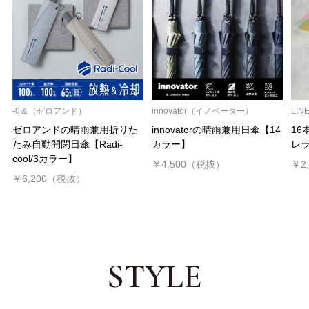
-0＆（ゼロアンド）
innovator（イノベーター）
LIN
ゼロアンドの晴雨兼用折りた
innovatorの晴雨兼用日傘【14
16
たみ自動開閉日傘【Radi-
カラー】
レラ
cool/3カラー】
￥4,500（税抜）
￥2
￥6,200（税抜）
STYLE