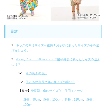
目次
1．
キッズの傘はサイズも重要！お子様にあったサイズの傘を選
びましょう。
2．
40cm、45cm、50cm・・・年齢や身長にあったサイズを選ぶ
には？
2-1．
傘の長さの表記
2-2．
子どもの身長と傘のサイズの選び方
【参考】
身長別／傘のサイズ別 使用イメージ
身長：90cm
、
身長：100cm
、
身長：110cm
、
身長：
120cm