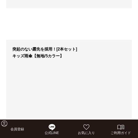
突起のない露先を採用！[2本セット]
キッズ雨傘【無地/5カラー】
会員登録
公式LINE
お気に入り
ご利用ガイド