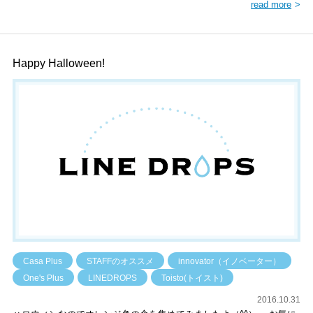
read more
Happy Halloween!
Casa Plus
STAFFのオススメ
innovator（イノベーター）
One's Plus
LINEDROPS
Toisto(トイスト)
2016.10.31