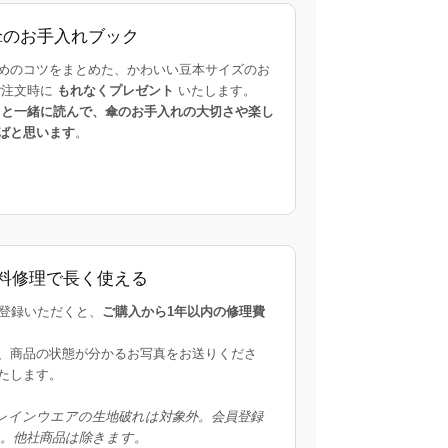
傘のお手入れブック
めのコツをまとめた、かわいい豆本サイズのお
ご注文時に
もれなくプレゼント
いたします。
まと一緒に読んで、傘のお手入れの大切さや楽し
ばと思います
。
料修理で長く使える
にご登録いただくと、
ご購入から1年以内の修理費
。
、商品の状態が分かるお写真をお送りくださ
たします。
レインウエアの生地破れは対象外。会員登録
象。他社商品は除きます。