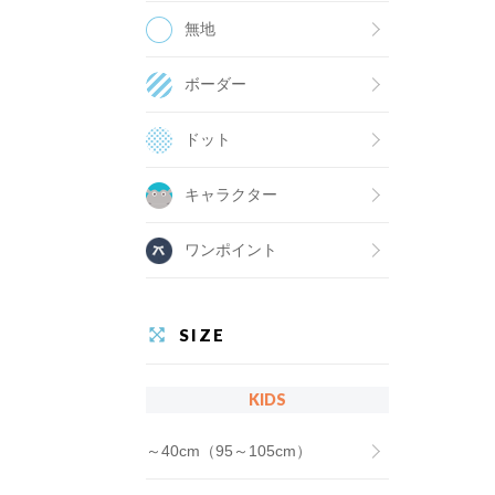
無地
ボーダー
ドット
キャラクター
ワンポイント
SIZE
KIDS
～40cm（95～105cm）