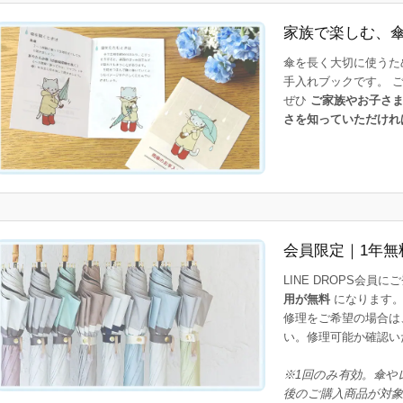
家族で楽しむ、
傘を長く大切に使うた
手入れブックです。 
ぜひ
ご家族やお子さ
さを知っていただけれ
会員限定｜1年無
LINE DROPS会員
用が無料
になります
修理をご希望の場合は
い。修理可能か確認い
※1回のみ有効。傘や
後のご購入商品が対