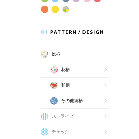
PATTERN / DESIGN
総柄
花柄
和柄
その他総柄
ストライプ
チェック