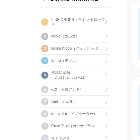
LINE DROPS（ライン ドロップ
ス）
korko（コルコ）
kukka hippo（クッカヒッポ）
tenoé（テノエ）
河馬印本舗
（かばじるしほんぽ）
-0&（ゼロアンド）
Ciel（シエル）
innovator（イノベーター）
Casa Plus（カーサプラス）
キャラクター