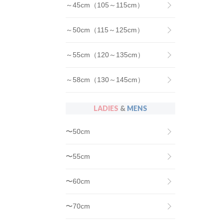
～45cm（105～115cm）
～50cm（115～125cm）
～55cm（120～135cm）
～58cm（130～145cm）
LADIES
&
MENS
〜50cm
〜55cm
〜60cm
〜70cm