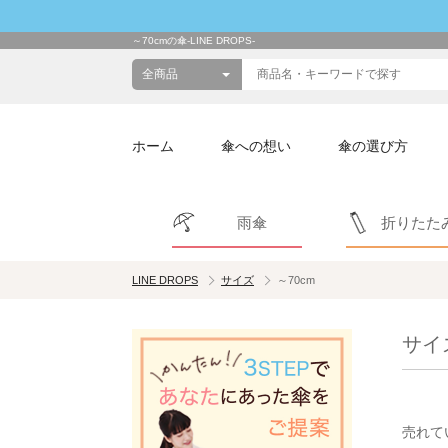
～70cmの傘-LINE DROPS-
ホーム
傘への想い
傘の選び方
雨傘
折りたた
LINE DROPS
サイズ
～70cm
サイ
売れて