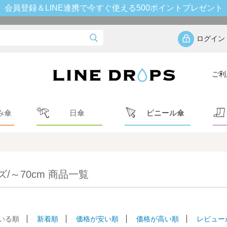
会員登録＆LINE連携で今すぐ使える500ポイントプレゼント
ログイン
ご利
み傘
日傘
ビニール傘
ズ/～70cm 商品一覧
いる順
新着順
価格が安い順
価格が高い順
レビュー