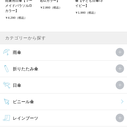
雨兼用日傘【マー
彩/2カラー】
傘【子ども日傘/ネ
内側が黒いのでしっかり紫外線も防いでくれそうで使うのが楽しみ
メイドパラソル/3
イビー】
￥2,860（税込）
です。
カラー】
￥1,980（税込）
￥4,290（税込）
あやさん（1件）
購入者
非公開 投稿日：2020年06月13日
カテゴリーから探す
小学校から日傘をさして登校するようにと言われて、先がとがって
いないものを探していて購入しました。
雨傘
男の子なのでボーダーを購入しましたがカッコいいと喜んでいま
す。
傘もしっかりしたもので買って良かったで．．．
折りたたみ傘
ひーママさん（1件）
購入者
非公開 投稿日：2020年05月16日
日傘
ビニール傘
コロナ休校の影響による、夏休み通学用に購入させて頂きました。
商品の写真に一目惚れの娘。
レインブーツ
実物は、写真よりもかわいく、お姉さんっぽく、使いやすいと、大