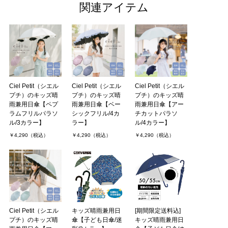
関連アイテム
小学3年生の息子の学校よりソーシャルディスタンス確保のための
傘登校を勧められ、子供サイズの晴雨兼用傘を探していました。デ
ザインシンプルで使いやすそうだなという印象、息子本人も気に
入っています。素早い対．．．
シュンコさん（1件）
購入者
Ciel Petit（シエル
Ciel Petit（シエル
Ciel Petit（シエル
非公開 投稿日：2020年06月20日
プチ）のキッズ晴
プチ）のキッズ晴
プチ）のキッズ晴
雨兼用日傘【ペプ
雨兼用日傘【ベー
雨兼用日傘【アー
ラムフリルパラソ
シックフリル/4カ
チカットパラソ
小学3年の男の子に購入しました。折り畳みの日傘を持たせたので
ル/3カラー】
ラー】
ル/4カラー】
すがやはり面倒なのか結局ささないまま持って帰ってくるので手持
￥4,290（税込）
￥4,290（税込）
￥4,290（税込）
ちにさせました。マスクが暑いので熱中症予防で学校も日傘をさせ
ば、密を防げるのでマ．．．
しーさん（1件）
購入者
東京都 投稿日：2020年06月17日
Ciel Petit（シエル
キッズ晴雨兼用日
[期間限定送料込]
娘に。
プチ）のキッズ晴
傘【子ども日傘/迷
キッズ晴雨兼用日
雨の日も使えて日傘としても使えるので購入しました。