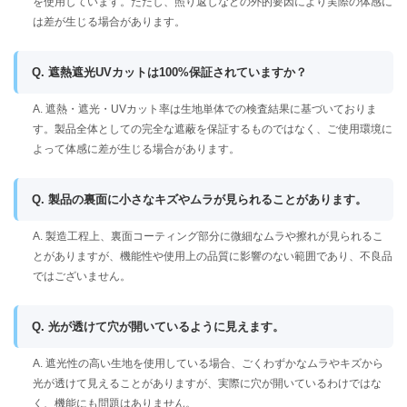
を使用しています。ただし、照り返しなどの外的要因により実際の体感に
は差が生じる場合があります。
Q. 遮熱遮光UVカットは100%保証されていますか？
A. 遮熱・遮光・UVカット率は生地単体での検査結果に基づいておりま
す。製品全体としての完全な遮蔽を保証するものではなく、ご使用環境に
よって体感に差が生じる場合があります。
Q. 製品の裏面に小さなキズやムラが見られることがあります。
A. 製造工程上、裏面コーティング部分に微細なムラや擦れが見られるこ
とがありますが、機能性や使用上の品質に影響のない範囲であり、不良品
ではございません。
Q. 光が透けて穴が開いているように見えます。
A. 遮光性の高い生地を使用している場合、ごくわずかなムラやキズから
光が透けて見えることがありますが、実際に穴が開いているわけではな
く、機能にも問題はありません。