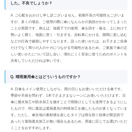
した。不良でしょうか？
A. ご心配をおかけし申し訳ございません。初期不良の可能性もございま
すが、多くの場合、ご使用の際に傘になんらかの負担がかかってしまった
ことが原因です。例えば、強風下での使用、傘を回す・振る、上に向けて
勢いよく開く、地面に突く・引きずる、自転車にかける、隙間に差し込む
などの行為で破損しやすくなります。誤った使いかたは、お子さまご自身
だけでなく周りの人のケガにつながる可能性があるため、ご家族で傘の正
しい使いかたについて話し合い、壊れにくく安全に使うためのポイントを
共有していただければ幸いです。
Q. 晴雨兼用傘とはどういうものですか？
A. 日傘をメイン使用としながら、雨の日にもお使いいただける傘です。
季節や天候を問わず、1本でさまざまなシーンにお使いいただけます。日
傘に撥水加工や防水加工を施すことで雨除けとしても使用できるようにし
たもので、特に最近は遮熱遮光の特殊加工を施したものが多くなっていま
す。ただし、傘生地の素材感を楽しむタイプは雨を防ぐ効果が限定的で
あったり遮熱遮光加工が無い場合もあるため、用途に応じてお選びいただ
くことをおすすめします。