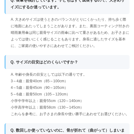
Q. 長傘を検討しています。子どもはすぐ成長するので、大きめサ
イズにするか迷っています。
A. 大きめサイズは使うときのバランスがとりにくかったり、持ち歩く際
に地面にあたってしまうことがあります。また、裏面コーティング付きの
晴雨兼用傘は同じ親骨サイズの雨傘に比べて重さがあるため、お子さまに
よっては使いにくく感じることもあります。身長に適したサイズを基本
に、ご家庭の使いやすさにあわせてご検討ください。
Q. サイズの目安はどのくらいですか？
A. 年齢や身長の目安としては以下の通りです。
3～4歳：親骨40cm（85～100cm）
4～5歳：親骨45cm（90～105cm）
5～6歳：親骨50cm（105～120cm）
小学中学年以上：親骨55cm（120～140cm）
小学高学年以上：親骨58cm（130～145cm）
これらを参考に、お子さまの身長や使い勝手にあわせてお選びください。
Q. 数回しか使っていないのに、骨が折れて（曲がって）しまいま