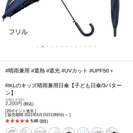
#晴雨兼用 #遮熱 #遮光 #UVカット #UPF50＋
RKLのキッズ晴雨兼用日傘【子ども日傘/3パター
ン】
19RKL-P-50A
2,200円
(税込)
[20ポイント進呈 ]
[ 販売期間
2021年6月15日12時0分
～ ]
5.00
(8件)