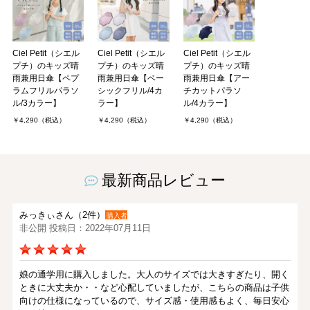
Ciel Petit（シエル
Ciel Petit（シエル
Ciel Petit（シエル
プチ）のキッズ晴
プチ）のキッズ晴
プチ）のキッズ晴
雨兼用日傘【ペプ
雨兼用日傘【ベー
雨兼用日傘【アー
ラムフリルパラソ
シックフリル/4カ
チカットパラソ
ル/3カラー】
ラー】
ル/4カラー】
￥4,290（税込）
￥4,290（税込）
￥4,290（税込）
最新商品レビュー
みっきぃさん（2件）
購入者
非公開 投稿日：2022年07月11日
娘の通学用に購入しました。大人のサイズでは大きすぎたり、開く
ときに大丈夫か・・など心配していましたが、こちらの商品は子供
向けの仕様になっているので、サイズ感・使用感もよく、毎日安心