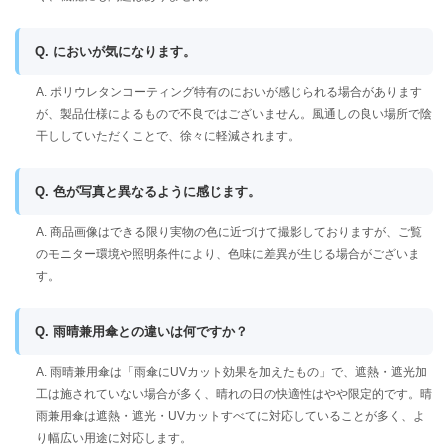
Q. においが気になります。
A. ポリウレタンコーティング特有のにおいが感じられる場合があります
が、製品仕様によるもので不良ではございません。風通しの良い場所で陰
干ししていただくことで、徐々に軽減されます。
Q. 色が写真と異なるように感じます。
A. 商品画像はできる限り実物の色に近づけて撮影しておりますが、ご覧
のモニター環境や照明条件により、色味に差異が生じる場合がございま
す。
Q. 雨晴兼用傘との違いは何ですか？
A. 雨晴兼用傘は「雨傘にUVカット効果を加えたもの」で、遮熱・遮光加
工は施されていない場合が多く、晴れの日の快適性はやや限定的です。晴
雨兼用傘は遮熱・遮光・UVカットすべてに対応していることが多く、よ
り幅広い用途に対応します。