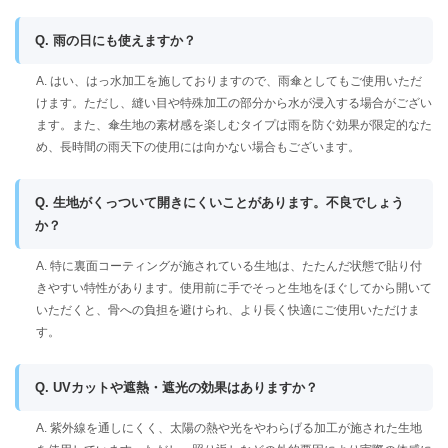
Q. 雨の日にも使えますか？
A. はい、はっ水加工を施しておりますので、雨傘としてもご使用いただ
けます。ただし、縫い目や特殊加工の部分から水が浸入する場合がござい
ます。また、傘生地の素材感を楽しむタイプは雨を防ぐ効果が限定的なた
め、長時間の雨天下の使用には向かない場合もございます。
Q. 生地がくっついて開きにくいことがあります。不良でしょう
か？
A. 特に裏面コーティングが施されている生地は、たたんだ状態で貼り付
きやすい特性があります。使用前に手でそっと生地をほぐしてから開いて
いただくと、骨への負担を避けられ、より長く快適にご使用いただけま
す。
Q. UVカットや遮熱・遮光の効果はありますか？
A. 紫外線を通しにくく、太陽の熱や光をやわらげる加工が施された生地