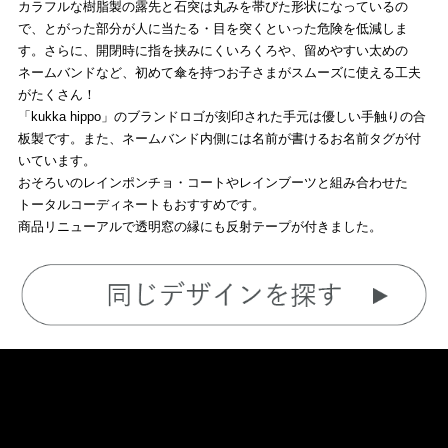
カラフルな樹脂製の露先と石突は丸みを帯びた形状になっているの
で、とがった部分が人に当たる・目を突くといった危険を低減しま
す。さらに、開閉時に指を挟みにくいろくろや、留めやすい太めの
ネームバンドなど、初めて傘を持つお子さまがスムーズに使える工夫
がたくさん！
「kukka hippo」のブランドロゴが刻印された手元は優しい手触りの合
板製です。また、ネームバンド内側には名前が書けるお名前タグが付
いています。
おそろいのレインポンチョ・コートやレインブーツと組み合わせた
トータルコーディネートもおすすめです。
商品リニューアルで透明窓の縁にも反射テープが付きました。