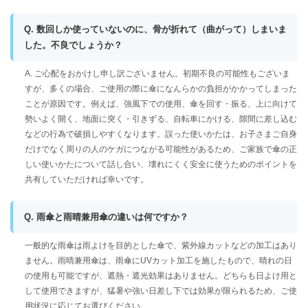
Q. 数回しか使っていないのに、骨が折れて（曲がって）しまいま
した。不良でしょうか？
A. ご心配をおかけし申し訳ございません。初期不良の可能性もございま
すが、多くの場合、ご使用の際に傘になんらかの負担がかかってしまった
ことが原因です。例えば、強風下での使用、傘を回す・振る、上に向けて
勢いよく開く、地面に突く・引きずる、自転車にかける、隙間に差し込む
などの行為で破損しやすくなります。誤った使いかたは、お子さまご自身
だけでなく周りの人のケガにつながる可能性があるため、ご家族で傘の正
しい使いかたについて話し合い、壊れにくく安全に使うためのポイントを
共有していただければ幸いです。
Q. 雨傘と雨晴兼用傘の違いは何ですか？
一般的な雨傘は雨よけを目的とした傘で、紫外線カットなどの加工はあり
ません。雨晴兼用傘は、雨傘にUVカット加工を施したもので、晴れの日
の使用も可能ですが、遮熱・遮光効果はありません。どちらも日よけ用と
して使用できますが、猛暑や強い日差し下では効果が限られるため、ご使
用状況に応じてお選びください。