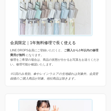
会員限定｜1年無料修理で長く使える
LINE DROPS会員にご登録いただくと、
ご購入から1年以内の修理
費用が無料
になります。
修理をご希望の場合は、商品の状態が分かるお写真をお送りくださ
い。修理可能か確認いたします。
※1回のみ有効。傘やレインウエアの生地破れは対象外。会員登
録後のご購入商品が対象。他社商品は除きます。