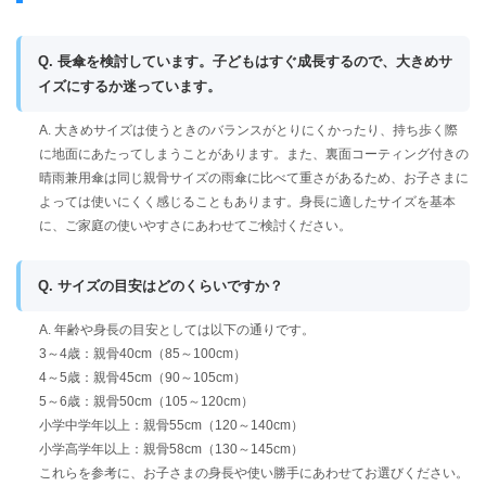
Q. 長傘を検討しています。子どもはすぐ成長するので、大きめサ
イズにするか迷っています。
A. 大きめサイズは使うときのバランスがとりにくかったり、持ち歩く際
に地面にあたってしまうことがあります。また、裏面コーティング付きの
晴雨兼用傘は同じ親骨サイズの雨傘に比べて重さがあるため、お子さまに
よっては使いにくく感じることもあります。身長に適したサイズを基本
に、ご家庭の使いやすさにあわせてご検討ください。
Q. サイズの目安はどのくらいですか？
A. 年齢や身長の目安としては以下の通りです。
3～4歳：親骨40cm（85～100cm）
4～5歳：親骨45cm（90～105cm）
5～6歳：親骨50cm（105～120cm）
小学中学年以上：親骨55cm（120～140cm）
小学高学年以上：親骨58cm（130～145cm）
これらを参考に、お子さまの身長や使い勝手にあわせてお選びください。