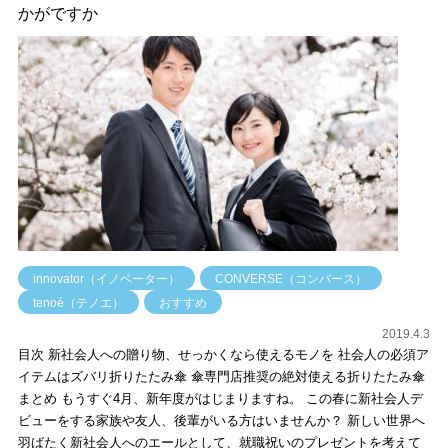
かがですか
innovator（イノベーター）
CONVERSE（コンバース）
tenoé（テノエ）
おすすめ
2019.4.3
目次 新社会人への贈り物、せっかくなら使えるモノを 社会人の必須ア
イテムはズバリ折りたたみ傘 傘専門店推奨の絶対使える折りたたみ傘
まとめ もうすぐ4月、新年度がはじまりますね。 この春に新社会人デ
ビューをする家族や友人、後輩がいる方はいませんか？ 新しい世界へ
羽ばたく新社会人へのエールとして、就職祝いのプレゼントを考えて