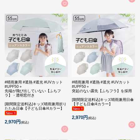
#晴雨兼用 #遮熱 #遮光 #UVカット
#晴雨兼用 #遮熱 #遮光 #UVカット
#UPF50＋
#UPF50＋
先端が飛び出していない【ふちフ
突起のない露先【ふちフラ】を採用
ラ】・透明窓付き
[期間限定送料込]キッズ晴雨兼用日傘
[期間限定送料込]キッズ晴雨兼用折り
【子ども日傘/4カラー】
たたみ日傘【子ども日傘/4カラー】
2,970円
(税込)
2,970円
(税込)