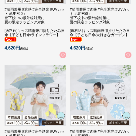
#晴雨兼用 #遮熱 #完全遮光 #UVカッ
#晴雨兼用 #遮熱 #完全遮光 #UVカッ
ト #UPF50＋
ト #UPF50＋
登下校中の紫外線対策に
登下校中の紫外線対策に
夏の限定ラッピング対象
夏の限定ラッピング対象
[送料込]キッズ晴雨兼用折りたたみ日
[送料込]キッズ晴雨兼用折りたたみ日
傘【子ども日傘/ラインフラワー】
傘【子ども日傘/大好きなガーデン】
4,620円
4,620円
(税込)
(税込)
#晴雨兼用 #遮熱 #完全遮光 #UVカッ
#晴雨兼用 #遮熱 #完全遮光 #UVカッ
ト #UPF50＋
ト #UPF50＋