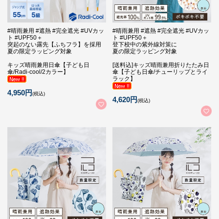
#晴雨兼用 #遮熱 #完全遮光 #UVカッ
#晴雨兼用 #遮熱 #完全遮光 #UVカッ
ト #UPF50＋
ト #UPF50＋
突起のない露先【ふちフラ】を採用
登下校中の紫外線対策に
夏の限定ラッピング対象
夏の限定ラッピング対象
キッズ晴雨兼用日傘【子ども日
[送料込]キッズ晴雨兼用折りたたみ日
傘/Radi-cool/2カラー】
傘【子ども日傘/チューリップとライ
ラック】
4,950円
(税込)
4,620円
(税込)