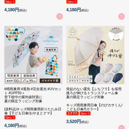
4,180円
4,180円
(税込)
(税込)
#晴雨兼用 #遮熱 #完全遮光 #UVカッ
突起のない露先【ふちフラ】を採用
ト #UPF50＋
後ろが伸びるトランスフォーム傘
登下校中の紫外線対策に
夏の限定ラッピング対象
夏の限定ラッピング対象
キッズ晴雨兼用日傘【のびカサくん/
[送料込]キッズ晴雨兼用折りたたみ日
こども日傘/5カラー】
傘【子ども日傘/おやまとクマ】
3,520円
(税込)
4,180円
(税込)