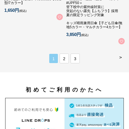
型/7カラー】
#UPF50＋
登下校中の紫外線対策に
1,650円
突起のない露先【ふちフラ】採用
(税込)
夏の限定ラッピング対象
キッズ晴雨兼用日傘【子ども日傘/無
地5カラー・マルチカラー4カラー】
3,850円
(税込)
>
1
2
3
初めてご利用のかたへ