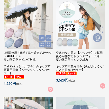
#晴雨兼用 #遮熱 #完全遮光 #UVカッ
突起のない露先【ふちフラ】を採用
ト #UPF50＋
後ろが伸びるトランスフォーム傘
夏の限定ラッピング対象
夏の限定ラッピング対象
Ciel Petit（シエルプチ）のキッズ晴
キッズ晴雨兼用日傘【のびカサくん/
雨兼用日傘【ベーシックフリル/4カ
こども日傘/4カラー】
ラー】
3,520円
(税込)
4,290円
(税込)