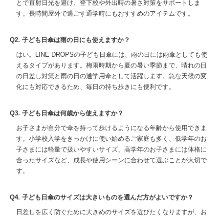
とで直射日光を避け、登下校や外出時の暑さ対策をサポートしま
す。長時間屋外で過ごす通学時にもおすすめのアイテムです。
Q2. 子ども日傘は雨の日にも使えますか？
はい。LINE DROPSの子ども日傘には、雨の日には雨傘としても使
えるタイプがあります。梅雨時期から夏の暑い季節まで、晴れの日
の日差し対策と雨の日の通学用傘として活躍します。急な天候の変
化にも対応できるため、毎日の持ち歩きにも便利です。
Q3. 子ども日傘は何歳から使えますか？
お子さまが自分で傘を持って歩けるようになる年齢から使用できま
す。小学校入学をきっかけに使い始めるご家庭も多く、低学年のお
子さまには軽量で扱いやすいサイズ、高学年のお子さまには体格に
合ったサイズなど、成長や使用シーンに合わせて選ぶことが大切で
す。
Q4. 子ども日傘のサイズは大きいものを選んだ方がよいですか？
日差しを広く防ぐために大きめのサイズを選びたくなりますが、お