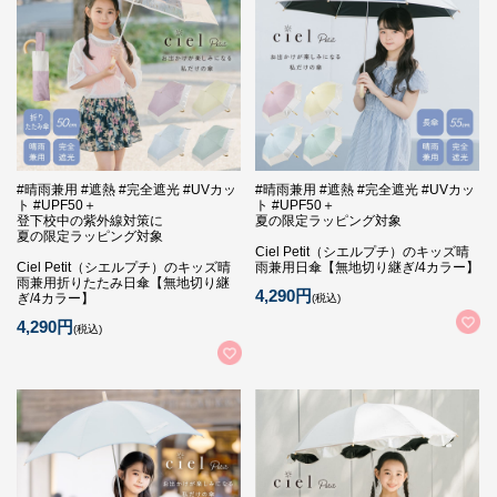
#晴雨兼用 #遮熱 #完全遮光 #UVカッ
#晴雨兼用 #遮熱 #完全遮光 #UVカッ
ト #UPF50＋
ト #UPF50＋
登下校中の紫外線対策に
夏の限定ラッピング対象
夏の限定ラッピング対象
Ciel Petit（シエルプチ）のキッズ晴
Ciel Petit（シエルプチ）のキッズ晴
雨兼用日傘【無地切り継ぎ/4カラー】
雨兼用折りたたみ日傘【無地切り継
4,290円
ぎ/4カラー】
(税込)
4,290円
(税込)