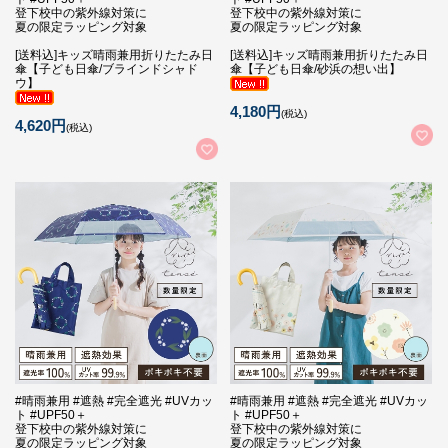
登下校中の紫外線対策に
登下校中の紫外線対策に
夏の限定ラッピング対象
夏の限定ラッピング対象
[送料込]キッズ晴雨兼用折りたたみ日
[送料込]キッズ晴雨兼用折りたたみ日
傘【子ども日傘/ブラインドシャド
傘【子ども日傘/砂浜の想い出】
ウ】
4,180円
(税込)
4,620円
(税込)
#晴雨兼用 #遮熱 #完全遮光 #UVカッ
#晴雨兼用 #遮熱 #完全遮光 #UVカッ
ト #UPF50＋
ト #UPF50＋
登下校中の紫外線対策に
登下校中の紫外線対策に
夏の限定ラッピング対象
夏の限定ラッピング対象