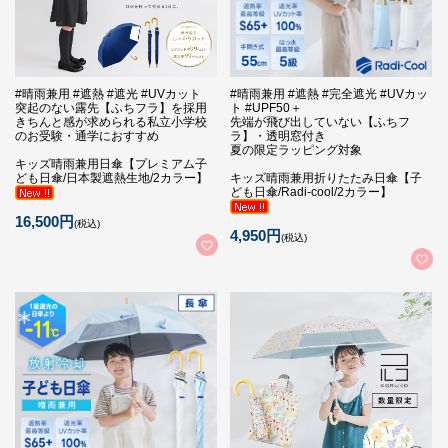
#晴雨兼用 #遮熱 #遮光 #UVカット
#晴雨兼用 #遮熱 #完全遮光 #UVカッ
突起のない露先【ふちフラ】を採用
ト #UPF50＋
きちんと感が求められる私立小学校
先端が飛び出していない【ふちフ
のお受験・通学におすすめ
ラ】・透明窓付き
夏の限定ラッピング対象
キッズ晴雨兼用日傘【プレミアム子
ども日傘/日本製遮熱生地/2カラー】
キッズ晴雨兼用折りたたみ日傘【子
ども日傘/Radi-cool/2カラー】
16,500円
(税込)
4,950円
(税込)