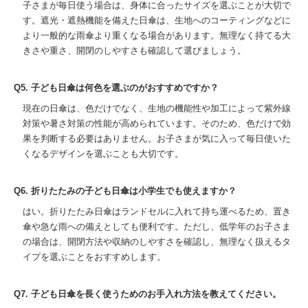
子さまが毎日使う場合は、身体に合ったサイズを選ぶことが大切で
す。遮光・遮熱機能を備えた日傘は、生地へのコーティングなどに
より一般的な雨傘より重くなる場合があります。無理なく持てる大
きさや重さ、開閉のしやすさも確認して選びましょう。
Q5. 子ども日傘は何色を選ぶのがおすすめですか？
現在の日傘は、色だけでなく、生地の機能性や加工によって紫外線
対策や暑さ対策の性能が高められています。そのため、色だけで効
果を判断する必要はありません。お子さまが気に入って毎日使いた
くなるデザインを選ぶことも大切です。
Q6. 折りたたみの子ども日傘は小学生でも使えますか？
はい。折りたたみ日傘はランドセルに入れて持ち運べるため、置き
傘や急な雨への備えとしても便利です。ただし、低学年のお子さま
の場合は、開閉方法や収納のしやすさを確認し、無理なく扱えるタ
イプを選ぶことをおすすめします。
Q7. 子ども日傘を長く使うためのお手入れ方法を教えてください。