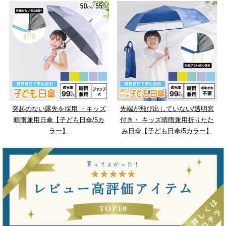
突起のない露先を採用 ・キッズ
先端が飛び出していない/透明窓
晴雨兼用日傘【子ども日傘/5カ
付き・ キッズ晴雨兼用折りたた
ラー】
み日傘【子ども日傘/5カラー】