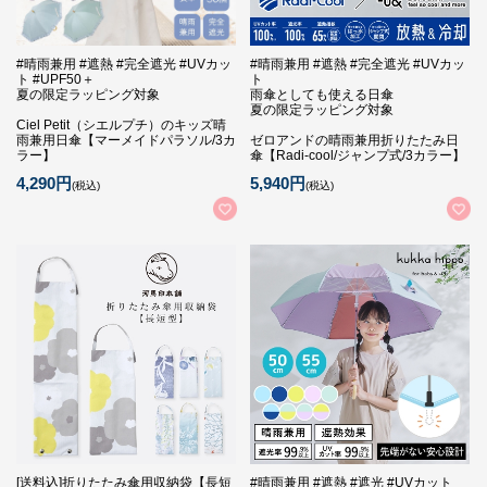
#晴雨兼用 #遮熱 #完全遮光 #UVカッ
#晴雨兼用 #遮熱 #完全遮光 #UVカッ
ト #UPF50＋
ト
夏の限定ラッピング対象
雨傘としても使える日傘
夏の限定ラッピング対象
Ciel Petit（シエルプチ）のキッズ晴
雨兼用日傘【マーメイドパラソル/3カ
ゼロアンドの晴雨兼用折りたたみ日
ラー】
傘【Radi-cool/ジャンプ式/3カラー】
4,290円
5,940円
(税込)
(税込)
[送料込]折りたたみ傘用収納袋【長短
#晴雨兼用 #遮熱 #遮光 #UVカット