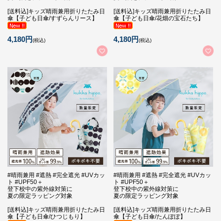
[送料込]キッズ晴雨兼用折りたたみ日
[送料込]キッズ晴雨兼用折りたたみ日
傘【子ども日傘/すずらんリース】
傘【子ども日傘/花畑の宝石たち】
4,180円
4,180円
(税込)
(税込)
#晴雨兼用 #遮熱 #完全遮光 #UVカッ
#晴雨兼用 #遮熱 #完全遮光 #UVカッ
ト #UPF50＋
ト #UPF50＋
登下校中の紫外線対策に
登下校中の紫外線対策に
夏の限定ラッピング対象
夏の限定ラッピング対象
[送料込]キッズ晴雨兼用折りたたみ日
[送料込]キッズ晴雨兼用折りたたみ日
傘【子ども日傘/ひつじもり】
傘【子ども日傘/たんぽぽ】