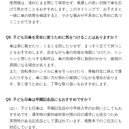
使用後は、濡れたまま閉じて保管せず、風通しの良い日陰で傘を広
げて乾かすことをおすすめします。このタイミングで、お子さまと
一緒に傘の状態を確認すると、小さな傷みや不具合にも早めに気づ
くことができます。
Q8. 子ども日傘を安全に使うために気をつけることはありますか？
傘は肩に載せたり、くるくる回したりせず、まっすぐ立てて持つこ
とをおすすめします。歩きながら傘の先端を地面につけたり、トン
トンと突いたりする動作は、傘の先端や骨に負担がかかり、破損の
原因になる場合があります。
また、自転車のハンドルに傘を引っかけたり、車輪付近に挟んで運
んだりすると、傘に強い力が加わり破損につながる場合がありま
す。長く使うためにも、丁寧な取り扱いをおすすめします。
Q9. 子ども日傘は卒園記念品にもおすすめですか？
はい。子ども日傘は、卒園記念品や小学校入学のお祝いとしてもお
すすめです。通学時の紫外線対策や雨の日の通学にも役立つため、
実用性のある記念品として選ばれています。複数本でのご注文にも
対応しています。