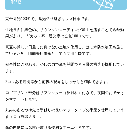
特徴
完全遮光100％で、遮光切り継ぎキッズ日傘です。
生地裏面に黒色のポリウレタンコーティング加工を施すことで遮熱効
果があり、UVカット率・遮光率は全色100％です。
真夏の厳しい日差しに負けない生地を使用し、はっ水防水加工も施し
ているため、晴雨兼用雨傘としても使用可能です。
安全性にこだわり、少しの力で傘を開閉できる骨の構造を採用してい
ます。
2コマある透明窓から前後の視界をしっかりと確保できます。
ロゴプリント部分はリフレクター（反射材）付きで、夜間のおでかけ
をサポートします。
丸みのあるつゆ先と手触りの良いマットタイプの手元を使用していま
す（ロゴ刻印入り）。
傘の内側には名前が書ける便利なネーム付きです。