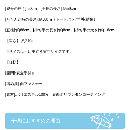
[親骨の長さ]:50cm、[全長の長さ]:約59cm
[たたんだ時の長さ]:約30cm（トートバッグ型収納袋）
[直径]:約88cm、[持ち手の長さ]:約8cm、[持ち手の太さ]:約1.8cm
【重さ】:約210g
※サイズは当店平置き実寸サイズです。
【仕様】
[開閉]:安全手開き
[留め具]:面ファスナー
[素材]:ポリエステル100%、裏面ポリウレタンコーティング
子供におすすめの理由