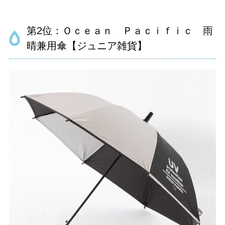
第2位：Ｏｃｅａｎ Ｐａｃｉｆｉｃ 雨
晴兼用傘【ジュニア雑貨】