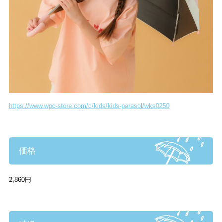
https://www.wpc-store.com/c/kids/kids-parasol/wks0250
価格
2,860円