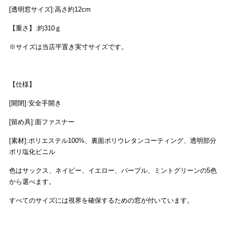
[透明窓サイズ]:高さ約12cm
【重さ】:約310ｇ
※サイズは当店平置き実寸サイズです。
【仕様】
[開閉]:安全手開き
[留め具]:面ファスナー
[素材]:ポリエステル100%、裏面ポリウレタンコーティング、透明部分
ポリ塩化ビニル
色はサックス、ネイビー、イエロー、パープル、ミントグリーンの5色
から選べます。
すべてのサイズには視界を確保するための窓が付いています。