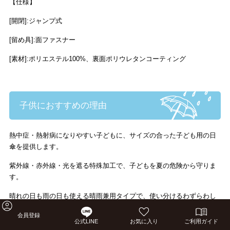
【仕様】
[開閉]:ジャンプ式
[留め具]:面ファスナー
[素材]:ポリエステル100%、裏面ポリウレタンコーティング
子供におすすめの理由
熱中症・熱射病になりやすい子どもに、サイズの合った子ども用の日
傘を提供します。
紫外線・赤外線・光を遮る特殊加工で、子どもを夏の危険から守りま
す。
晴れの日も雨の日も使える晴雨兼用タイプで、使い分けるわずらわし
さがありません。
会員登録
公式LINE
お気に入り
ご利用ガイド
安全性に配慮した設計で、子供が安心して使用できます。
通学時に使