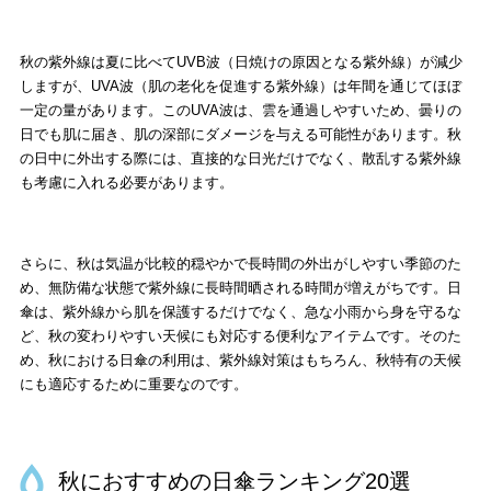
秋の紫外線は夏に比べてUVB波（日焼けの原因となる紫外線）が減少
しますが、UVA波（肌の老化を促進する紫外線）は年間を通じてほぼ
一定の量があります。このUVA波は、雲を通過しやすいため、曇りの
日でも肌に届き、肌の深部にダメージを与える可能性があります。秋
の日中に外出する際には、直接的な日光だけでなく、散乱する紫外線
も考慮に入れる必要があります。
さらに、秋は気温が比較的穏やかで長時間の外出が
しやすい季節の
た
め、無防備な状態で紫外線に長時間晒される時間が増えがちです。日
傘は、紫外線から肌を保護するだけでなく、急な小雨から身を守るな
ど、秋の変わりやすい天候にも対応する便利なアイテムです。そのた
め、秋における日傘の利用は、紫外線対策はもちろん、秋特有の天候
にも適応するために重要なのです。
秋におすすめの日傘ランキング20選