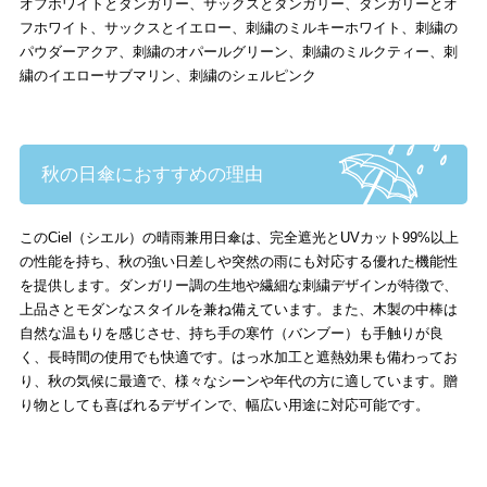
オフホワイトとダンガリー、サックスとダンガリー、ダンガリーとオ
フホワイト、サックスとイエロー、刺繍のミルキーホワイト、刺繍の
パウダーアクア、刺繍のオパールグリーン、刺繍のミルクティー、刺
繍のイエローサブマリン、刺繍のシェルピンク
秋の日傘におすすめの理由
このCiel（シエル）の晴雨兼用日傘は、完全遮光とUVカット99%以上
の性能を持ち、秋の強い日差しや突然の雨にも対応する優れた機能性
を提供します。ダンガリー調の生地や繊細な刺繍デザインが特徴で、
上品さとモダンなスタイルを兼ね備えています。また、木製の中棒は
自然な温もりを感じさせ、持ち手の寒竹（バンブー）も手触りが良
く、長時間の使用でも快適です。はっ水加工と遮熱効果も備わってお
り、秋の気候に最適で、様々なシーンや年代の方に適しています。贈
り物としても喜ばれるデザインで、幅広い用途に対応可能です。