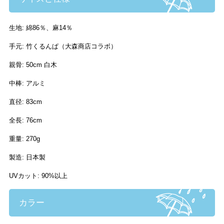
生地: 綿86％、麻14％
手元: 竹くるんぱ（大森商店コラボ）
親骨: 50cm 白木
中棒: アルミ
直径: 83cm
全長: 76cm
重量: 270g
製造: 日本製
UVカット: 90%以上
カラー