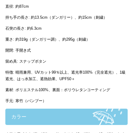
直径: 約87cm
持ち手の長さ: 約13.5cm（ダンガリー）、約15cm（刺繍）
石突の長さ: 約6.3cm
重さ: 約319g（ダンガリー調）、約295g（刺繍）
開閉: 手開き式
留め具: スナップボタン
特徴: 晴雨兼用、UVカット99％以上、遮光率100%（完全遮光）、1級
遮光、はっ水加工、遮熱効果、UPF50＋
素材: ポリエステル100%、裏面：ポリウレタンコーティング
手元: 寒竹（バンブー）
カラー