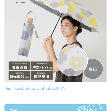
https://www.linedrops.jp/fs/linedrops/54374