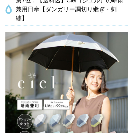
第7位：【送料込】Ciel（シエル）の晴雨
兼用日傘【ダンガリー調切り継ぎ・刺
繍】