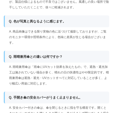
が、製品仕様によるもので不良ではございません。風通しの良い場所で陰
干ししていただくことで、徐々に軽減されます。
Q. 色が写真と異なるように感じます。
A. 商品画像はできる限り実物の色に近づけて撮影しておりますが、ご覧
のモニター環境や照明条件により、色味に差異が生じる場合がございま
す。
Q. 雨晴兼用傘との違いは何ですか？
A. 雨晴兼用傘は「雨傘にUVカット効果を加えたもの」で、遮熱・遮光加
工は施されていない場合が多く、晴れの日の快適性はやや限定的です。晴
雨兼用傘は遮熱・遮光・UVカットすべてに対応していることが多く、よ
り幅広い用途に対応します。
Q. 手開き傘の安全カバーがうまく止まりません。
A. 安全カバー付きの傘は、傘を閉じるときに指を守る構造です。開くと