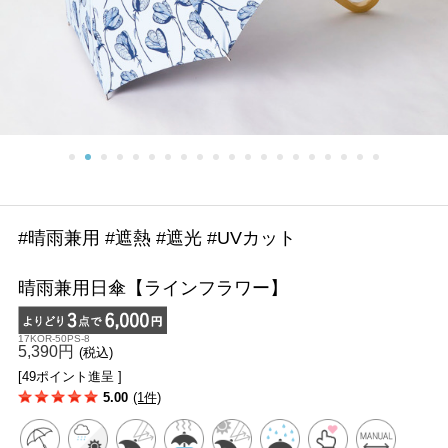
#晴雨兼用 #遮熱 #遮光 #UVカット
晴雨兼用日傘【ラインフラワー】
17KOR-50PS-8
5,390円
(税込)
[49ポイント進呈 ]
5.00
(1件)