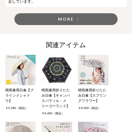
足しています。
MORE
関連アイテム
晴雨兼用日傘【ブ
晴雨兼用折りたた
晴雨兼用折りたた
ラインドシャド
み日傘【キャンバ
み日傘【スプリン
ウ】
スパラソル・メ
グフラワー】
リーゴーランド】
￥5,390（税込）
￥6,600（税込）
￥6,490（税込）