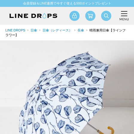
会員登録＆LINE連携で今すぐ使える500ポイントプレゼント
LINE DROPS
日傘
日傘（レディース）
長傘
晴雨兼用日傘【ラインフ
ラワー】