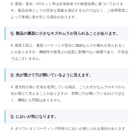
A. 遮熱・遮光・UVカット率は生地単体での検査結果に基づいておりま
す。製品全体としての完全な遮蔽を保証するものではなく、ご使用環境に
よって体感に差が生じる場合があります。
Q. 製品の裏面に小さなキズやムラが見られることがあります。
A. 製造工程上、裏面コーティング部分に微細なムラや擦れが見られるこ
とがありますが、機能性や使用上の品質に影響のない範囲であり、不良品
ではございません。
Q. 光が透けて穴が開いているように見えます。
A. 遮光性の高い生地を使用している場合、ごくわずかなムラやキズから
光が透けて見えることがありますが、実際に穴が開いているわけではな
く、機能にも問題はありません。
Q. においが気になります。
A. ポリウレタンコーティング特有のにおいが感じられる場合があります