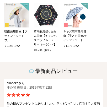
晴雨兼用日傘【ブ
晴雨兼用折りたた
キッズ晴雨兼用日
ラインドシャド
み日傘【キャンバ
傘【子ども日傘/ラ
ウ】
スパラソル・メ
インフラワー】
リーゴーランド】
￥5,390（税込）
￥4,070（税込）
￥6,490（税込）
最新商品レビュー
akanekoさん
非公開 投稿日：2013年07月22日
母の日のプレゼントに送りました。ラッピングもして頂けて大変満