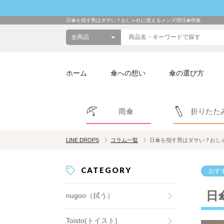
日傘を指す男はダサい？おしゃれに使えるメンズ用日傘特集
ホーム
傘への想い
傘の選び方
雨傘
折りたた
LINE DROPS
コラム一覧
日傘を指す男はダサい？おし
CATEGORY
おす
日
nugoo（拭う）
Toisto(トイスト)