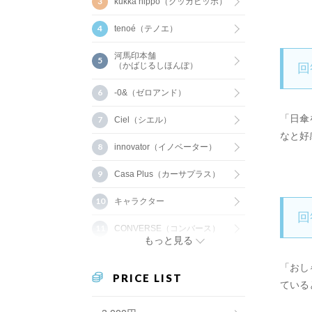
kukka hippo（クッカヒッポ）
tenoé（テノエ）
河馬印本舗
（かばじるしほんぽ）
回
-0&（ゼロアンド）
「日傘
Ciel（シエル）
なと好
innovator（イノベーター）
Casa Plus（カーサプラス）
キャラクター
回
CONVERSE（コンバース）
もっと見る
「おし
PRICE LIST
ている