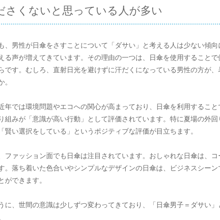
ださくないと思っている人が多い
も、男性が日傘をさすことについて「ダサい」と考える人は少ない傾向
える声が増えてきています。その理由の一つは、日傘を使用することで
らです。むしろ、直射日光を避けずに汗だくになっている男性の方が、
か。
近年では環境問題やエコへの関心が高まっており、日傘を利用すること
り組みが「意識が高い行動」として評価されています。特に夏場の外回
「賢い選択をしている」というポジティブな評価が目立ちます。
、ファッション面でも日傘は注目されています。おしゃれな日傘は、コ
す。落ち着いた色合いやシンプルなデザインの日傘は、ビジネスシーン
とができます。
うに、世間の意識は少しずつ変わってきており、「日傘男子＝ダサい」
。