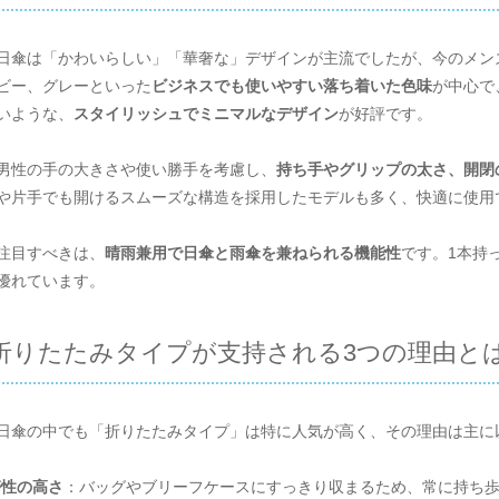
日傘は「かわいらしい」「華奢な」デザインが主流でしたが、今のメン
ビー、グレーといった
ビジネスでも使いやすい落ち着いた色味
が中心で
いような、
スタイリッシュでミニマルなデザイン
が好評です。
男性の手の大きさや使い勝手を考慮し、
持ち手やグリップの太さ、開閉
や片手でも開けるスムーズな構造を採用したモデルも多く、快適に使用
注目すべきは、
晴雨兼用で日傘と雨傘を兼ねられる機能性
です。1本持
優れています。
折りたたみタイプが支持される3つの理由と
日傘の中でも「折りたたみタイプ」は特に人気が高く、その理由は主に
帯性の高さ
：バッグやブリーフケースにすっきり収まるため、常に持ち