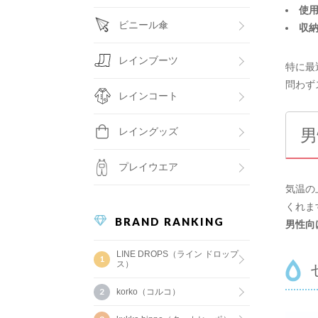
使
ビニール傘
収
レインブーツ
特に最
問わず
レインコート
男
レイングッズ
プレイウエア
気温の
くれま
BRAND RANKING
男性向
LINE DROPS（ライン ドロップ
ス）
korko（コルコ）