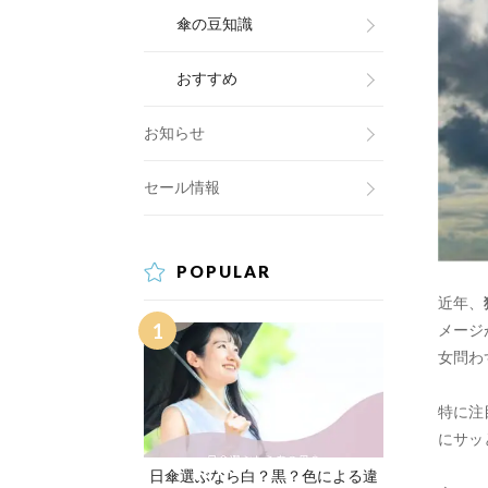
傘の豆知識
おすすめ
お知らせ
セール情報
POPULAR
近年、
メージ
女問わ
特に注
にサッ
日傘選ぶなら白？黒？色による違