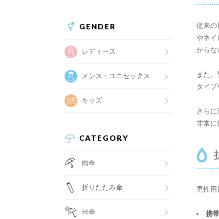
従来の
GENDER
やネイ
からな
レディース
また、
メンズ・ユニセックス
タイプ
キッズ
さらに
非常に
CATEGORY
雨傘
折りたたみ傘
男性用
日傘
携