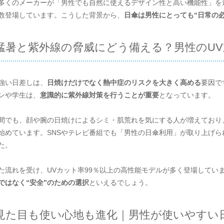
多くのメーカーが「男性でも自然に使えるデザイン性と高い機能性」を
数登場しています。こうした背景から、
日傘は男性にとっても“日常の
猛暑と紫外線の脅威にどう備える？男性のUV
強い日差しは、
日焼けだけでなく熱中症のリスクを大きく高める
要因で
ンや学生は、
意識的に紫外線対策を行うことが重要
となっています。
間でも、顔や腕の日焼けによるシミ・肌荒れを気にする人が増えており
始めています。SNSやテレビ番組でも「男性の日傘利用」が取り上げ
た。
た流れを受け、UVカット率99％以上の高性能モデルが多く登場してい
ではなく“安全”のための選択
といえるでしょう。
見た目も使い心地も進化｜男性が使いやすい