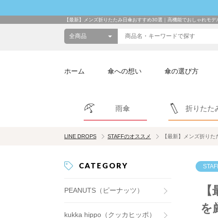
【最新】メンズ折りたたみ日傘おすすめ30選｜高機能でおしゃれモデ
ホーム
傘への想い
傘の選び方
雨傘
折りたた
LINE DROPS
STAFFのオススメ
【最新】メンズ折りた
CATEGORY
STA
【
PEANUTS（ピーナッツ）
を
kukka hippo（クッカヒッポ）