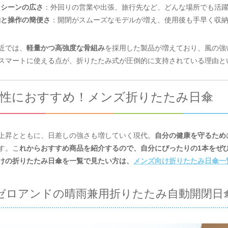
用シーンの広さ
：外回りの営業や出張、旅行先など、どんな場所でも活
納と操作の簡便さ
：開閉がスムーズなモデルが増え、使用後も手早く収
近では、
軽量かつ高強度な骨組み
を採用した製品が増えており、風の強
スマートに使える点が、折りたたみ式が圧倒的に支持されている理由と
性におすすめ！メンズ折りたたみ日傘
上昇とともに、日差しの強さも増していく現代。
自分の健康を守るため
す。こ
れからおすすめ商品を紹介するので、自分にぴったりの1本をぜ
けの折りたたみ日傘を一覧で見たい方は、
メンズ向け折りたたみ日傘一
ゼロアンドの晴雨兼用折りたたみ自動開閉日