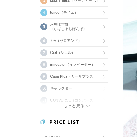
kukka hippo（クッカヒッポ）
tenoé（テノエ）
河馬印本舗
（かばじるしほんぽ）
-0&（ゼロアンド）
Ciel（シエル）
innovator（イノベーター）
Casa Plus（カーサプラス）
キャラクター
CONVERSE（コンバース）
もっと見る
PRICE LIST