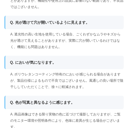
とがありますが、機能性や使用上の品質に影響のない範囲であり、不良品
ではございません。
Q. 光が透けて穴が開いているように見えます。
A. 遮光性の高い生地を使用している場合、ごくわずかなムラやキズから
光が透けて見えることがありますが、実際に穴が開いているわけではな
く、機能にも問題はありません。
Q. においが気になります。
A. ポリウレタンコーティング特有のにおいが感じられる場合があります
が、製品仕様によるもので不良ではございません。風通しの良い場所で陰
干ししていただくことで、徐々に軽減されます。
Q. 色が写真と異なるように感じます。
A. 商品画像はできる限り実物の色に近づけて撮影しておりますが、ご覧
のモニター環境や照明条件により、色味に差異が生じる場合がございま
す。