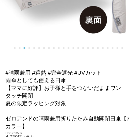
#晴雨兼用 #遮熱 #完全遮光 #UVカット
雨傘としても使える日傘
【ママに好評】お子様と手をつないだままワン
タッチ開閉
夏の限定ラッピング対象
ゼロアンドの晴雨兼用折りたたみ自動開閉日傘【7
カラー】
LDB-55WJP