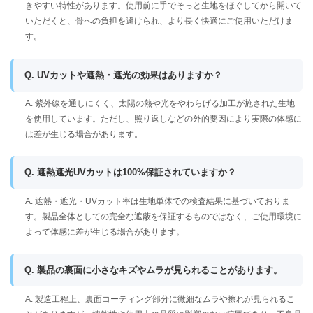
きやすい特性があります。使用前に手でそっと生地をほぐしてから開いて
いただくと、骨への負担を避けられ、より長く快適にご使用いただけま
す。
Q. UVカットや遮熱・遮光の効果はありますか？
A. 紫外線を通しにくく、太陽の熱や光をやわらげる加工が施された生地
を使用しています。ただし、照り返しなどの外的要因により実際の体感に
は差が生じる場合があります。
Q. 遮熱遮光UVカットは100%保証されていますか？
A. 遮熱・遮光・UVカット率は生地単体での検査結果に基づいておりま
す。製品全体としての完全な遮蔽を保証するものではなく、ご使用環境に
よって体感に差が生じる場合があります。
Q. 製品の裏面に小さなキズやムラが見られることがあります。
A. 製造工程上、裏面コーティング部分に微細なムラや擦れが見られるこ