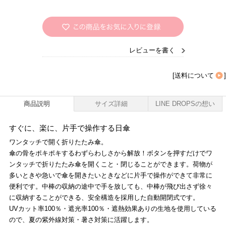
レビューを書く
[
送料について
]
商品説明
サイズ詳細
LINE DROPSの想い
すぐに、楽に、片手で操作する日傘
ワンタッチで開く折りたたみ傘。
傘の骨をポキポキするわずらわしさから解放！ボタンを押すだけでワ
ンタッチで折りたたみ傘を開くこと・閉じることができます。荷物が
多いときや急いで傘を開きたいときなどに片手で操作ができて非常に
便利です。中棒の収納の途中で手を放しても、中棒が飛び出さず徐々
に収納することができる、安全構造を採用した自動開閉式です。
UVカット率100％・遮光率100％・遮熱効果ありの生地を使用している
ので、夏の紫外線対策・暑さ対策に活躍します。