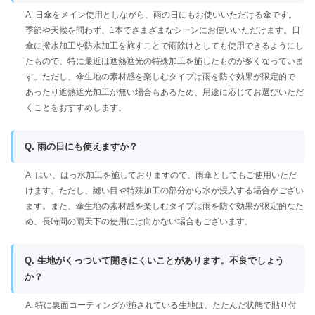
A. 日傘をメイン使用としながら、雨の日にもお使いいただける傘です。
季節や天候を問わず、1本でさまざまなシーンにお使いいただけます。日
傘に撥水加工や防水加工を施すことで雨除けとしても使用できるようにし
たもので、特に最近は遮熱遮光の特殊加工を施したものが多くなっていま
す。ただし、傘生地の素材感を楽しむタイプは雨を防ぐ効果が限定的で
あったり遮熱遮光加工が無い場合もあるため、用途に応じてお選びいただ
くことをおすすめします。
Q. 雨の日にも使えますか？
A. はい、はっ水加工を施しておりますので、雨傘としてもご使用いただ
けます。ただし、縫い目や特殊加工の部分から水が浸入する場合がござい
ます。また、傘生地の素材感を楽しむタイプは雨を防ぐ効果が限定的なた
め、長時間の雨天下の使用には向かない場合もございます。
Q. 生地がくっついて開きにくいことがあります。不良でしょう
か？
A. 特に裏面コーティングが施されている生地は、たたんだ状態で貼り付