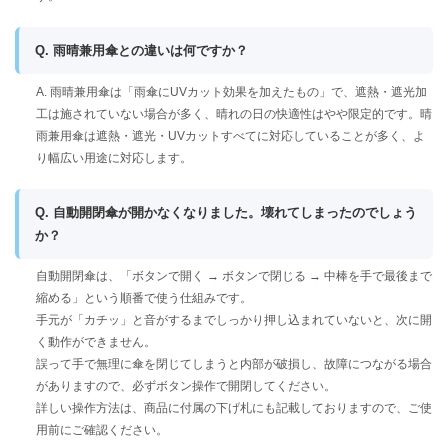
Q. 雨晴兼用傘との違いは何ですか？
A. 雨晴兼用傘は「雨傘にUVカット効果を加えたもの」で、遮熱・遮光加
工は施されていない場合が多く、晴れの日の快適性はやや限定的です。晴
雨兼用傘は遮熱・遮光・UVカットすべてに対応していることが多く、よ
り幅広い用途に対応します。
Q. 自動開閉傘が開かなくなりました。壊れてしまったのでしょう
か？
自動開閉傘は、「ボタンで開く → ボタンで閉じる → 中棒を手で最後まで
縮める」という順番で使う仕組みです。
手元が「カチッ」と音がするまでしっかり押し込まれていないと、次に開
く動作ができません。
誤って手で無理に傘を閉じてしまうと内部が破損し、故障につながる場合
がありますので、必ずボタン操作で開閉してください。
詳しい操作方法は、商品に付属の下げ札にも記載しておりますので、ご使
用前にご確認ください。