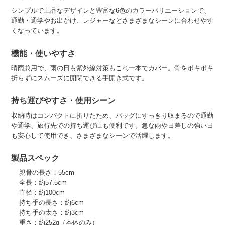
シンプルで上品なデザインと豊富な6色のカラーバリエーションで、
通勤・通学やお出かけ、レジャーなどさまざまなシーンに合わせやす
くなっています。
機能・使いやすさ
晴雨兼用で、雨の日も紫外線対策もこれ一本でカバー。骨をポキポキ
折らずにスムーズに開閉できる手開き式です。
持ち運びやすさ・使用シーン
収納時はコンパクトに折りたため、バッグにすっきり収まるので通勤
や通学、旅行先での持ち運びにも便利です。急な雨や日差しの強い日
も安心して使用でき、さまざまなシーンで活躍します。
製品スペック
親骨の長さ：55cm
全長：約57.5cm
直径：約100cm
持ち手の長さ：約6cm
持ち手の太さ：約3cm
重さ：約252g（本体のみ）