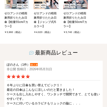
ゼロアンドの晴雨
ゼロアンドの晴雨
ゼロアンドの晴雨
兼用折りたたみ日
兼用折りたたみ日
兼用折りたたみ日
傘【軽量55cm/7カ
傘【ジャンプ式/5
傘【軽量50cm/7カ
ラー】
カラー】
ラー】
￥3,960（税込）
￥4,620（税込）
￥3,740（税込）
最新商品レビュー
ぽのさん（1件）
購入者
非公開 投稿日：2026年05月31日
６年ぶりに日傘を買い替えてビックリ！
最近の日傘はこんなに涼しいのだと驚きました！
ケースも出し入れしやすく、ワンタッチで開閉できて、とても使い
やすいです。
ケースに付いているカラビナもリュックの脇に．．．