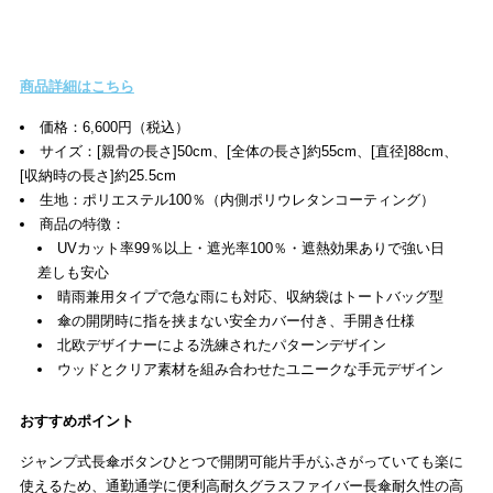
商品詳細はこちら
価格：6,600円（税込）
サイズ：[親骨の長さ]50cm、[全体の長さ]約55cm、[直径]88cm、
[収納時の長さ]約25.5cm
生地：ポリエステル100％（内側ポリウレタンコーティング）
商品の特徴：
UVカット率99％以上・遮光率100％・遮熱効果ありで強い日
差しも安心
晴雨兼用タイプで急な雨にも対応、収納袋はトートバッグ型
傘の開閉時に指を挟まない安全カバー付き、手開き仕様
北欧デザイナーによる洗練されたパターンデザイン
ウッドとクリア素材を組み合わせたユニークな手元デザイン
おすすめポイント
ジャンプ式長傘ボタンひとつで開閉可能片手がふさがっていても楽に
使えるため、通勤通学に便利高耐久グラスファイバー長傘耐久性の高