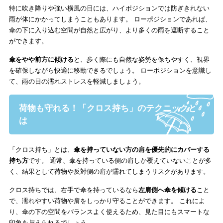
特に吹き降りや強い横風の日には、ハイポジションでは防ぎきれない
雨が体にかかってしまうこともあります。 ローポジションであれば、
傘の下に入り込む空間が自然と広がり、より多くの雨を遮断すること
ができます。
傘をやや前方に傾ける
と、歩く際にも自然な姿勢を保ちやすく、視界
を確保しながら快適に移動できるでしょう。 ローポジションを意識し
て、雨の日の濡れストレスを軽減しましょう。
荷物も守れる！「クロス持ち」のテクニックと
は
「クロス持ち」とは、
傘を持っていない方の肩を優先的にカバーする
持ち方
です。 通常、傘を持っている側の肩しか覆えていないことが多
く、結果として荷物や反対側の肩が濡れてしまうリスクがあります。
クロス持ちでは、右手で傘を持っているなら
左肩側へ傘を傾ける
こと
で、濡れやすい荷物や肩をしっかり守ることができます。 これによ
り、傘の下の空間をバランスよく使えるため、見た目にもスマートな
印象を与えられるでしょう。