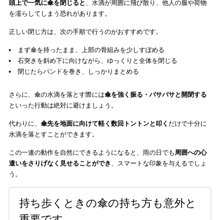
頭上で一気に傘を閉じると
、水滴が周囲に飛び散り、他人の服や荷物
を濡らしてしまう恐れがあります。
正しい閉じ方は、次の手順で行うのがおすすめです。
まず傘を持ったまま、上部の骨組みを少しすぼめる
石突きを斜め下に向けながら、ゆっくりと全体を閉じる
閉じたらバンドを巻き、しっかりまとめる
さらに、傘の水滴を落とす際には
傘を強く振る・バサバサと開閉する
といった行動は絶対に避けましょう。
代わりに、
傘先を地面に向けて軽く数回トントンと叩く
だけで十分に
水滴を落とすことができます。
この一連の動作を自然にできるようになると、雨の日でも
周囲への心
遣いをさりげなく見せることができ
、スマートな印象を与えるでしょ
う。
持ち歩くときの傘の持ち方も意外と
重要です