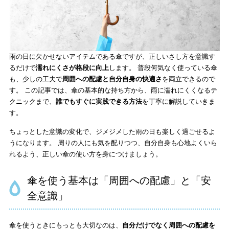
雨の日に欠かせないアイテムである傘ですが、正しいさし方を意識す
るだけで
濡れにくさが格段に向上
します。 普段何気なく使っている傘
も、少しの工夫で
周囲への配慮と自分自身の快適さ
を両立できるので
す。 この記事では、傘の基本的な持ち方から、雨に濡れにくくなるテ
クニックまで、
誰でもすぐに実践できる方法
を丁寧に解説していきま
す。
ちょっとした意識の変化で、ジメジメした雨の日も楽しく過ごせるよ
うになります。 周りの人にも気を配りつつ、自分自身も心地よくいら
れるよう、正しい傘の使い方を身につけましょう。
傘を使う基本は「周囲への配慮」と「安
全意識」
傘を使うときにもっとも大切なのは、
自分だけでなく周囲への配慮を