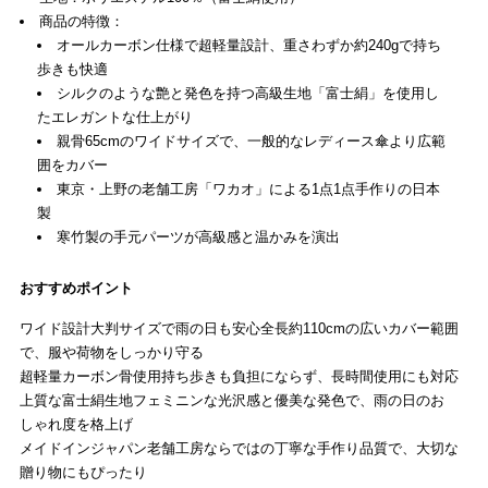
商品の特徴：
オールカーボン仕様で超軽量設計、重さわずか約240gで持ち
歩きも快適
シルクのような艶と発色を持つ高級生地「富士絹」を使用し
たエレガントな仕上がり
親骨65cmのワイドサイズで、一般的なレディース傘より広範
囲をカバー
東京・上野の老舗工房「ワカオ」による1点1点手作りの日本
製
寒竹製の手元パーツが高級感と温かみを演出
おすすめポイント
ワイド設計大判サイズで雨の日も安心全長約110cmの広いカバー範囲
で、服や荷物をしっかり守る
超軽量カーボン骨使用持ち歩きも負担にならず、長時間使用にも対応
上質な富士絹生地フェミニンな光沢感と優美な発色で、雨の日のお
しゃれ度を格上げ
メイドインジャパン老舗工房ならではの丁寧な手作り品質で、大切な
贈り物にもぴったり