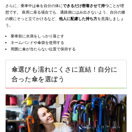
さらに、乗車中は傘を自分の体に
できるだけ密着させて持つ
ことが理
想です。 座席に座る場合でも、通路側にはみ出さないよう、自分の膝
の横にそっと立てかけるなど、
他人に配慮した持ち方
を意識しましょ
う。
乗車前に水滴をしっかり落とす
ネームバンドや傘袋を使用する
周囲に傘が当たらない位置で保持する
傘選びも濡れにくさに直結！自分に
合った傘を選ぼう