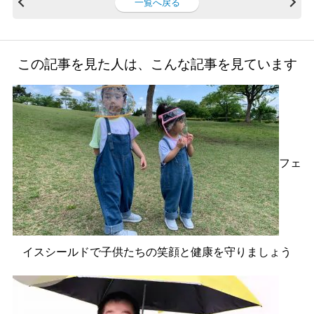
一覧へ戻る
e
er
b
o
この記事を見た人は、こんな記事を見ています
o
k
フェ
イスシールドで子供たちの笑顔と健康を守りましょう