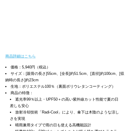
商品詳細はこちら
価格：5,940円（税込）
サイズ：[親骨の長さ]55cm、[全長]約51.5cm、[直径]約100cm、[収
納時の長さ]約23cm
生地：ポリエステル100％（裏面ポリウレタンコーティング）
商品の特徴：
遮光率99％以上・UPF50＋の高い紫外線カット性能で夏の日
差しも安心
放射冷却技術「Radi-Cool」により、傘下は木陰のような涼し
さを実現
晴雨兼用タイプで雨の日も使える高機能設計