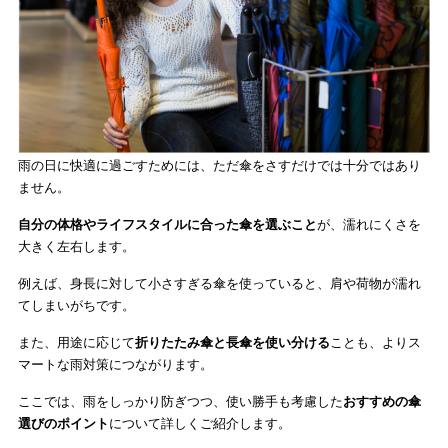
雨の日に快適に過ごすためには、ただ傘をさすだけでは十分ではあり
ません。
自分の体格やライフスタイルに合った傘を選ぶこと
が、濡れにくさを
大きく左右します。
例えば、身長に対して小さすぎる傘を使っていると、肩や荷物が濡れ
てしまいがちです。
また、用途に応じて
折りたたみ傘と長傘を使い分ける
ことも、よりス
マートな雨対策につながります。
ここでは、雨をしっかり防ぎつつ、使い勝手も考慮した
おすすめの傘
選びのポイント
について詳しくご紹介します。