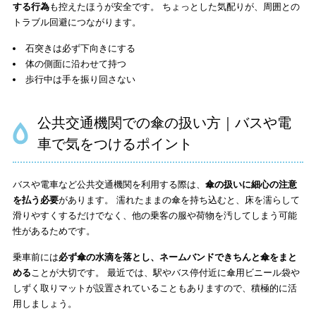
する行為
も控えたほうが安全です。 ちょっとした気配りが、周囲との
トラブル回避につながります。
石突きは必ず下向きにする
体の側面に沿わせて持つ
歩行中は手を振り回さない
公共交通機関での傘の扱い方｜バスや電
車で気をつけるポイント
バスや電車など公共交通機関を利用する際は、
傘の扱いに細心の注意
を払う必要
があります。 濡れたままの傘を持ち込むと、床を濡らして
滑りやすくするだけでなく、他の乗客の服や荷物を汚してしまう可能
性があるためです。
乗車前には
必ず傘の水滴を落とし、ネームバンドできちんと傘をまと
める
ことが大切です。 最近では、駅やバス停付近に傘用ビニール袋や
しずく取りマットが設置されていることもありますので、積極的に活
用しましょう。