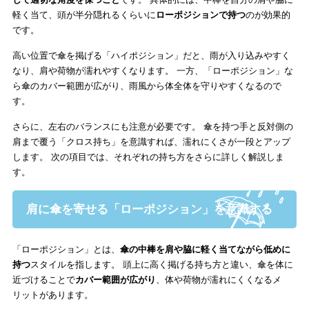
軽く当て、頭が半分隠れるくらいに
ローポジションで持つ
のが効果的
です。
高い位置で傘を掲げる「ハイポジション」だと、雨が入り込みやすく
なり、肩や荷物が濡れやすくなります。 一方、「ローポジション」な
ら傘のカバー範囲が広がり、雨風から体全体を守りやすくなるので
す。
さらに、左右のバランスにも注意が必要です。 傘を持つ手と反対側の
肩まで覆う「クロス持ち」を意識すれば、濡れにくさが一段とアップ
します。 次の項目では、それぞれの持ち方をさらに詳しく解説しま
す。
肩に傘を寄せる「ローポジション」を意識する
「ローポジション」とは、
傘の中棒を肩や脇に軽く当てながら低めに
持つ
スタイルを指します。 頭上に高く掲げる持ち方と違い、傘を体に
近づけることで
カバー範囲が広がり
、体や荷物が濡れにくくなるメ
リットがあります。