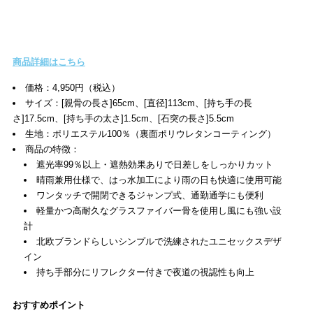
商品詳細はこちら
価格：4,950円（税込）
サイズ：[親骨の長さ]65cm、[直径]113cm、[持ち手の長
さ]17.5cm、[持ち手の太さ]1.5cm、[石突の長さ]5.5cm
生地：ポリエステル100％（裏面ポリウレタンコーティング）
商品の特徴：
遮光率99％以上・遮熱効果ありで日差しをしっかりカット
晴雨兼用仕様で、はっ水加工により雨の日も快適に使用可能
ワンタッチで開閉できるジャンプ式、通勤通学にも便利
軽量かつ高耐久なグラスファイバー骨を使用し風にも強い設
計
北欧ブランドらしいシンプルで洗練されたユニセックスデザ
イン
持ち手部分にリフレクター付きで夜道の視認性も向上
おすすめポイント