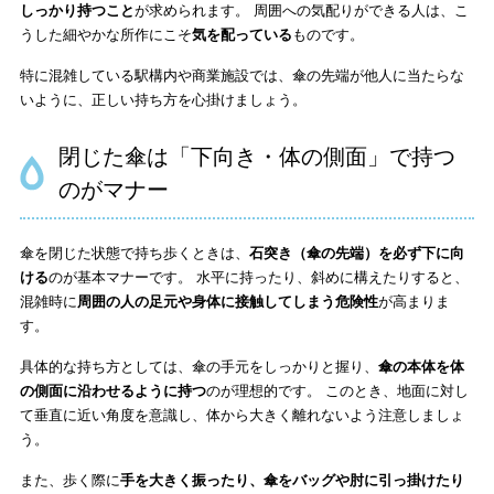
しっかり持つこと
が求められます。 周囲への気配りができる人は、こ
うした細やかな所作にこそ
気を配っている
ものです。
特に混雑している駅構内や商業施設では、傘の先端が他人に当たらな
いように、正しい持ち方を心掛けましょう。
閉じた傘は「下向き・体の側面」で持つ
のがマナー
傘を閉じた状態で持ち歩くときは、
石突き（傘の先端）を必ず下に向
ける
のが基本マナーです。 水平に持ったり、斜めに構えたりすると、
混雑時に
周囲の人の足元や身体に接触してしまう危険性
が高まりま
す。
具体的な持ち方としては、傘の手元をしっかりと握り、
傘の本体を体
の側面に沿わせるように持つ
のが理想的です。 このとき、地面に対し
て垂直に近い角度を意識し、体から大きく離れないよう注意しましょ
う。
また、歩く際に
手を大きく振ったり、傘をバッグや肘に引っ掛けたり