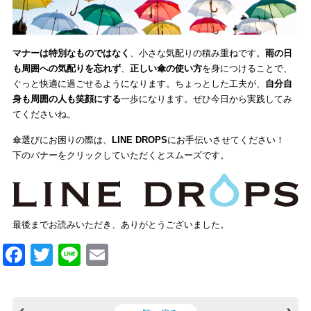
マナーは特別なものではなく
、小さな気配りの積み重ねです。
雨の日
も周囲への気配りを忘れず
、
正しい傘の使い方
を身につけることで、
ぐっと快適に過ごせるようになります。ちょっとした工夫が、
自分自
身も周囲の人も笑顔にする
一歩になります。ぜひ今日から実践してみ
てくださいね。
傘選びにお困りの際は、
LINE DROPS
にお手伝いさせてください！
下のバナーをクリックしていただくとスムーズです。
最後までお読みいただき、ありがとうございました。
F
T
Li
E
a
wi
n
m
c
tt
e
ail