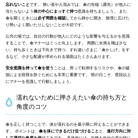
忘れないこと
です。 狭い道や人混みでは、傘の先端（露先）が他人に
当たらないよう
体の中心にまっすぐ持つ
意識を持ちましょう。 また、
傘を開くときには
必ず周囲を確認
してから静かに開き、無理に広げた
り勢いよく開いたりしないことが大切です。
公共の場では、自分の行動が他人にどのような影響を与えるかを意識
することで、傘マナーはぐっと向上します。 周囲に水滴を飛ばさな
い、持ち歩くときは下向きで持つ、すれ違いざまに「傘かしげ」をす
るなど、小さな配慮が求められる場面はたくさんあります。
安全意識を持って傘を使う
ことは、滑って転倒するリスクや、傘の破
損による怪我を防ぐためにも非常に重要です。 雨の日こそ、普段以上
にマナーを意識して行動しましょう。
濡れないために押さえたい傘の持ち方と
角度のコツ
傘を正しく持つことで、体が濡れるのを最小限に抑えることができま
す。 ポイントは、
傘を体にできるだけ近づけること
と、
進行方向に対
して適切な角度を保つこと
です。 具体的には、中棒を自分の肩や脇に