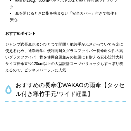
軽量約192g、500mlペットボトルより軽く持ち運びもラクラ
ク
傘を閉じるときに指を挟まない「安全カバー」付きで操作も
安心
おすすめポイント
ジャンプ式長傘ボタンひとつで開閉可能片手がふさがっていても楽に
使えるため、通勤通学に便利高耐久グラスファイバー長傘耐久性の高
いグラスファイバー骨を使用台風並みの強風にも耐える安心設計大判
サイズ長傘直径120cm以上の大型設計スーツやリュックもすっぽり覆
えるので、ビジネスパーソンに人気
おすすめの長傘①WAKAOの雨傘【タッセ
ル付き寒竹手元/ワイド軽量】