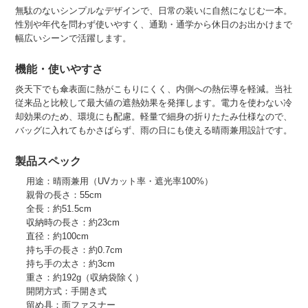
無駄のないシンプルなデザインで、日常の装いに自然になじむ一本。
性別や年代を問わず使いやすく、通勤・通学から休日のお出かけまで
幅広いシーンで活躍します。
機能・使いやすさ
炎天下でも傘表面に熱がこもりにくく、内側への熱伝導を軽減。当社
従来品と比較して最大値の遮熱効果を発揮します。電力を使わない冷
却効果のため、環境にも配慮。軽量で細身の折りたたみ仕様なので、
バッグに入れてもかさばらず、雨の日にも使える晴雨兼用設計です。
製品スペック
用途：晴雨兼用（UVカット率・遮光率100%）
親骨の長さ：55cm
全長：約51.5cm
収納時の長さ：約23cm
直径：約100cm
持ち手の長さ：約0.7cm
持ち手の太さ：約3cm
重さ：約192g（収納袋除く）
開閉方式：手開き式
留め具：面ファスナー