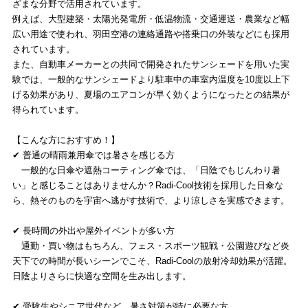
ざまな分野で活用されています。
例えば、大型建築・太陽光発電所・低温物流・交通運送・農業など幅
広い用途で使われ、羽田空港の連絡通路や搭乗口の外装などにも採用
されています。
また、自動車メーカーとの共同で開発されたサンシェードを用いた実
験では、一般的なサンシェードより駐車中の車室内温度を10度以上下
げる効果があり、夏場のエアコンが早く効くようになったとの結果が
得られています。
【こんな方におすすめ！】
✔ 普通の晴雨兼用傘では暑さを感じる方
一般的な日傘や遮熱コーティング傘では、「日陰でもじんわり暑
い」と感じることはありませんか？Radi-Cool技術を採用した日傘な
ら、熱そのものを宇宙へ逃がす技術で、より涼しさを実感できます。
✔ 長時間の外出や屋外イベントが多い方
通勤・買い物はもちろん、フェス・スポーツ観戦・公園遊びなど炎
天下での時間が長いシーンでこそ、Radi-Coolの放射冷却効果が活躍。
日陰よりさらに快適な空間を生み出します。
✔ 受験生やシニア世代など、暑さ対策が特に必要な方