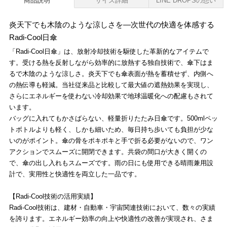
商品説明
サイズ詳細
LINE DROPSの想い
炎天下でも木陰のような涼しさを―次世代の快適を体感する
Radi-Cool日傘
「Radi-Cool日傘」は、放射冷却技術を駆使した革新的なアイテムで
す。受ける熱を反射しながら効率的に放熱する独自技術で、傘下はま
るで木陰のような涼しさ。炎天下でも傘表面が熱を蓄積せず、内側へ
の熱伝導も軽減。当社従来品と比較して最大値の遮熱効果を実現し、
さらにエネルギーを使わない冷却効果で地球温暖化への配慮もされて
います。
バッグに入れてもかさばらない、軽量折りたたみ日傘です。500mlペッ
トボトルよりも軽く、しかも細いため、毎日持ち歩いても負担が少な
いのがポイント。傘の骨をポキポキと手で折る必要がないので、ワン
アクションでスムーズに開閉できます。共袋の間口が大きく開くの
で、傘の出し入れもスムーズです。雨の日にも使用できる晴雨兼用設
計で、実用性と快適性を両立した一品です。
【Radi-Cool技術の活用実績】
Radi-Cool技術は、建材・自動車・宇宙関連技術において、数々の実績
を誇ります。エネルギー効率の向上や快適性の改善が実現され、さま