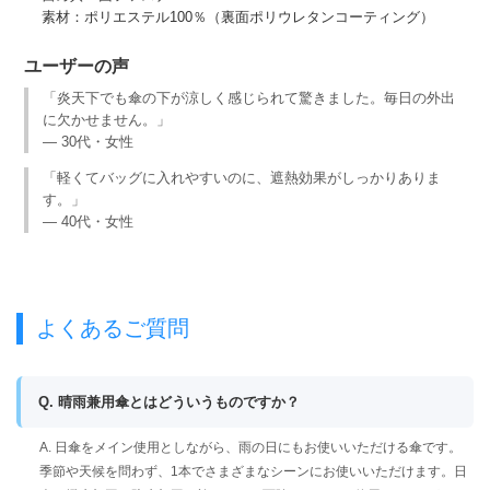
素材：ポリエステル100％（裏面ポリウレタンコーティング）
ユーザーの声
「炎天下でも傘の下が涼しく感じられて驚きました。毎日の外出
に欠かせません。」
— 30代・女性
「軽くてバッグに入れやすいのに、遮熱効果がしっかりありま
す。」
— 40代・女性
よくあるご質問
Q. 晴雨兼用傘とはどういうものですか？
A. 日傘をメイン使用としながら、雨の日にもお使いいただける傘です。
季節や天候を問わず、1本でさまざまなシーンにお使いいただけます。日