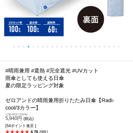
#晴雨兼用 #遮熱 #完全遮光 #UVカット
雨傘としても使える日傘
夏の限定ラッピング対象
ゼロアンドの晴雨兼用折りたたみ日傘【Radi-
cool/3カラー】
LDB-RDC-55PM
5,940円
(税込)
[54ポイント進呈 ]
4.78
(9件)