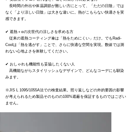
長時間の外出や体温調節が難しい方にとって、「ただの日陰」では
なく「より涼しい日陰」は大きな違いに。熱がこもらない快適さを実
感できます。
✔ 遮熱＋αの次世代の涼しさを求める方
従来の遮熱コーティング傘は「熱をためにくい」だけ。でもRadi-
Coolは「熱を逃がす」ことで、さらに快適な空間を実現。数値では測
れない心地よさを体験してください。
✔ おしゃれも機能性も妥協したくない人
高機能ながらスタイリッシュなデザインで、どんなコーデにも馴染
みます。
※JIS L 1095/1055A法での検査結果。照り返しなどの外的要因の影響
が考えられるため製品そのものの100%遮蔽を保証するものではござい
ません。