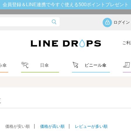
会員登録＆LINE連携で今すぐ使える500ポイントプレゼント
ログイン
ご利
み傘
日傘
ビニール傘
覧
価格が安い順
価格が高い順
レビューが多い順