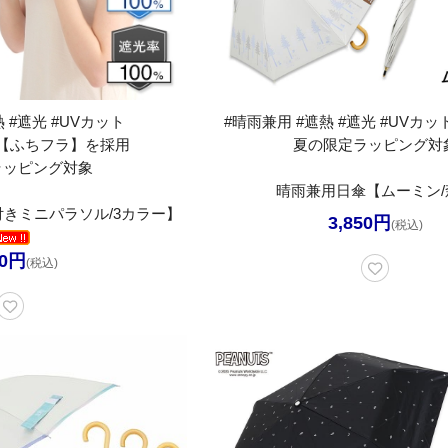
 #遮光 #UVカット
#晴雨兼用 #遮熱 #遮光 #UVカット
【ふちフラ】を採用
夏の限定ラッピング対
ラッピング対象
晴雨兼用日傘【ムーミン/
きミニパラソル/3カラー】
3,850円
(税込)
50円
(税込)