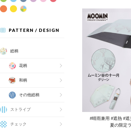
PATTERN / DESIGN
総柄
花柄
和柄
その他総柄
ストライプ
#晴雨兼用 #遮熱 #遮光
チェック
夏の限定