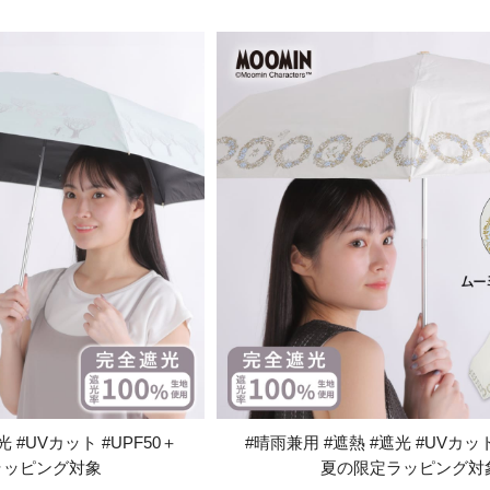
 #UVカット #UPF50＋
#晴雨兼用 #遮熱 #遮光 #UVカット
ラッピング対象
夏の限定ラッピング対