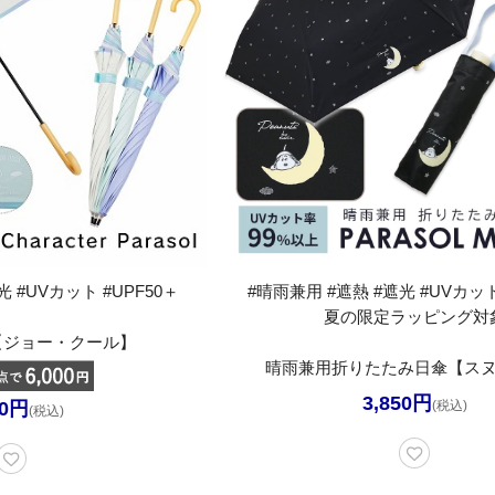
 #UVカット #UPF50＋
#晴雨兼用 #遮熱 #遮光 #UVカット
夏の限定ラッピング対
【ジョー・クール】
晴雨兼用折りたたみ日傘【ス
3,850円
50円
(税込)
(税込)