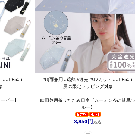
 #UPF50＋
#晴雨兼用 #遮熱 #遮光 #UVカット #UPF50＋
象
夏の限定ラッピング対象
ヌーピー】
晴雨兼用折りたたみ日傘【ムーミン谷の彗星/
ルー】
3,850円
(税込)