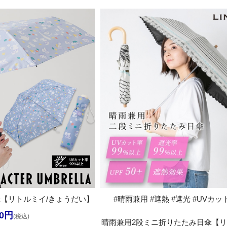
【リトルミイ/きょうだい】
#晴雨兼用 #遮熱 #遮光 #UVカット
00円
(税込)
晴雨兼用2段ミニ折りたたみ日傘【リ