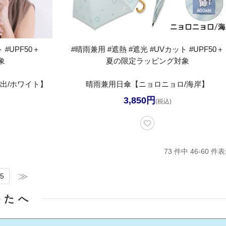
 #UPF50＋
#晴雨兼用 #遮熱 #遮光 #UVカット #UPF50＋
象
夏の限定ラッピング対象
出/ホワイト】
晴雨兼用日傘【ニョロニョロ/海岸】
3,850円
(税込)
73 件中 46-60 
5
かたへ