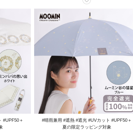
 #UPF50＋
#晴雨兼用 #遮熱 #遮光 #UVカット #UPF50＋
象
夏の限定ラッピング対象