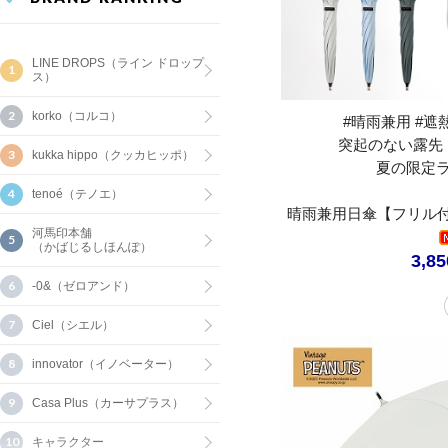
LINE DROPS（ライン ドロップ
ス）
korko（コルコ）
#晴雨兼用 #遮熱
突起のない露先
kukka hippo（クッカヒッポ）
夏の限定
tenoé（テノエ）
晴雨兼用日傘【フリル付
河馬印本舗
（かばじるしほんぽ）
3,8
-0&（ゼロアンド）
Ciel（シエル）
innovator（イノベーター）
Casa Plus（カーサプラス）
キャラクター