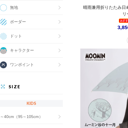
晴雨兼用折りたたみ日
無地
リ
ボーダー
3,8
ドット
キャラクター
ワンポイント
SIZE
KIDS
～40cm（95～105cm）