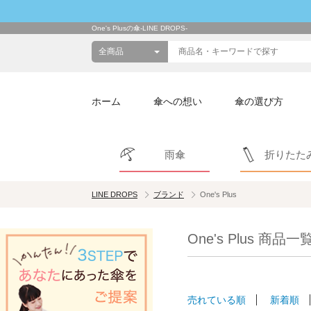
One's Plusの傘-LINE DROPS-
ホーム
傘への想い
傘の選び方
雨傘
折りたた
LINE DROPS
ブランド
One's Plus
One's Plus 商品一
売れている順
新着順