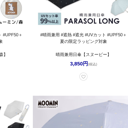
 #UPF50＋
#晴雨兼用 #遮熱 #遮光 #UVカット #UPF50＋
象
夏の限定ラッピング対象
森】
晴雨兼用日傘【スヌーピー】
3,850円
(税込)