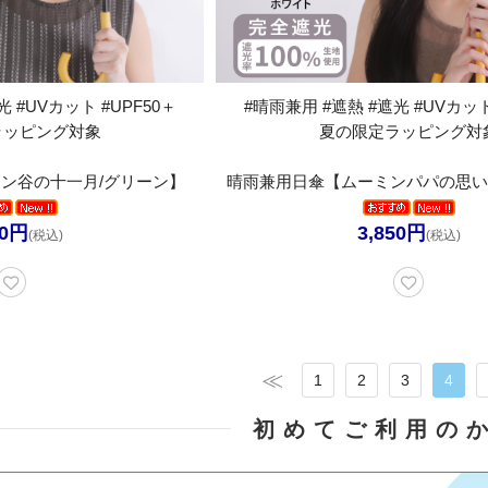
 #UVカット #UPF50＋
#晴雨兼用 #遮熱 #遮光 #UVカット
ラッピング対象
夏の限定ラッピング対
ン谷の十一月/グリーン】
晴雨兼用日傘【ムーミンパパの思い
50円
3,850円
(税込)
(税込)
1
2
3
4
初めてご利用の