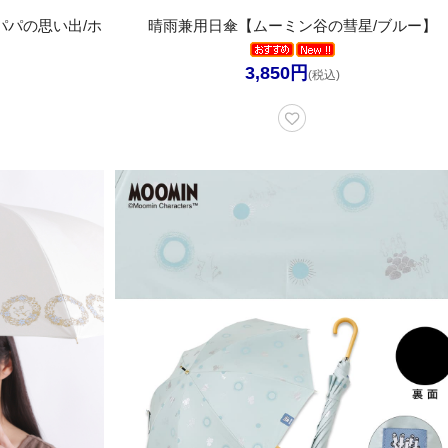
パの思い出/ホ
晴雨兼用日傘【ムーミン谷の彗星/ブルー】
3,850円
(税込)