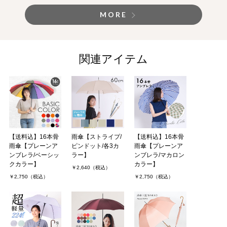
MORE
関連アイテム
【送料込】16本骨
雨傘【ストライプ/
【送料込】16本骨
雨傘【プレーンア
ピンドット/各3カ
雨傘【プレーンア
ンブレラ/ベーシッ
ラー】
ンブレラ/マカロン
クカラー】
カラー】
￥2,640（税込）
￥2,750（税込）
￥2,750（税込）