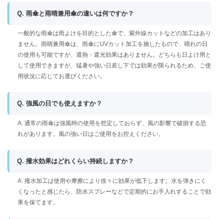
Q. 雨傘と雨晴兼用傘の違いは何ですか？
一般的な雨傘は雨よけを目的とした傘で、紫外線カットなどの加工はあり
ません。雨晴兼用傘は、雨傘にUVカット加工を施したもので、晴れの日
の使用も可能ですが、遮熱・遮光効果はありません。どちらも日よけ用と
して使用できますが、猛暑や強い日差し下では効果が限られるため、ご使
用状況に応じてお選びください。
Q. 強風の日でも使えますか？
A. 通常の雨傘は強風時の使用を想定しておらず、風の影響で破損する恐
れがあります。風の強い日はご使用をお控えください。
Q. 撥水効果はどれくらい持続しますか？
A. 撥水加工は使用や摩擦により徐々に効果が低下します。水を弾きにく
くなったと感じたら、防水スプレーなどで定期的にお手入れすることで効
果を保てます。