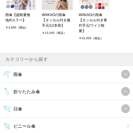
雨傘【超軽量無
WAKAOの雨傘
WAKAOの雨傘
地/6カラー】
【タッセル付き籐
【タッセル付き寒
手元/12本骨】
竹手元/ワイド軽
￥3,850（税込）
量】
￥13,200（税込）
￥22,000（税込）
カテゴリーから探す
雨傘
折りたたみ傘
日傘
ビニール傘