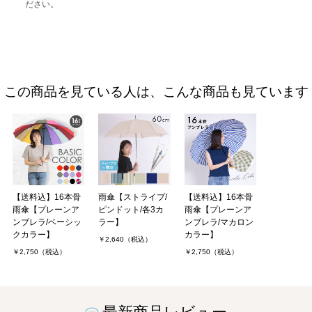
ださい。
この商品を見ている人は、こんな商品も見ています
【送料込】16本骨
雨傘【ストライプ/
【送料込】16本骨
雨傘【プレーンア
ピンドット/各3カ
雨傘【プレーンア
ンブレラ/ベーシッ
ラー】
ンブレラ/マカロン
クカラー】
カラー】
￥2,640（税込）
￥2,750（税込）
￥2,750（税込）