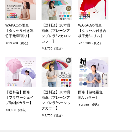
WAKAOの雨傘
【送料込】16本骨
WAKAOの雨傘
【タッセル付き寒
雨傘【プレーンア
【タッセル付き合
竹手元/深張り】
ンブレラ/マカロン
板手元/スリム】
カラー】
￥13,200（税込）
￥13,200（税込）
￥2,750（税込）
【送料込】雨傘
【送料込】16本骨
雨傘【超軽量無
【フラワーシェイ
雨傘【プレーンア
地/6カラー】
プ/無地4カラー】
ンブレラ/ベーシッ
￥3,850（税込）
クカラー】
￥3,300（税込）
￥2,750（税込）