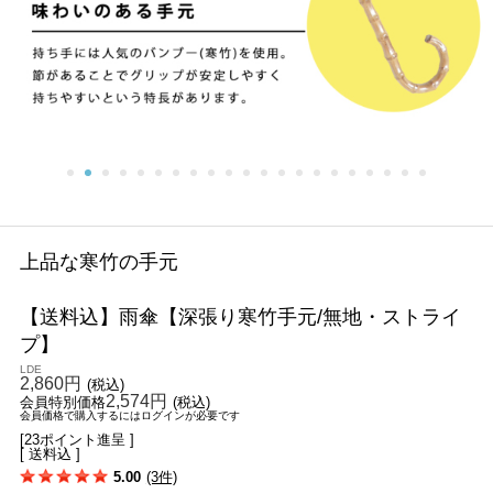
上品な寒竹の手元
【送料込】雨傘【深張り寒竹手元/無地・ストライ
プ】
LDE
2,860円
(税込)
2,574円
会員特別価格
(税込)
会員価格で購入するにはログインが必要です
[23ポイント進呈 ]
[ 送料込 ]
5.00
(3件)