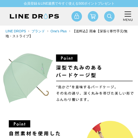
会員登録＆LINE連携で今すぐ使える500ポイントプレゼント
LINE DROPS
ブランド
One's Plus
【送料込】雨傘【深張り寒竹手元/無
地・ストライプ】