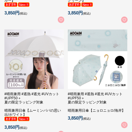
ルー】
グリーン】
3,850円
3,850円
(税込)
(税込)
#晴雨兼用 #遮熱 #遮光 #UVカット
#晴雨兼用 #遮熱 #遮光 #UVカット
#UPF50＋
#UPF50＋
夏の限定ラッピング対象
夏の限定ラッピング対象
晴雨兼用日傘【ムーミンパパの思い
晴雨兼用日傘【ニョロニョロ/海岸】
出/ホワイト】
3,850円
(税込)
3,850円
(税込)