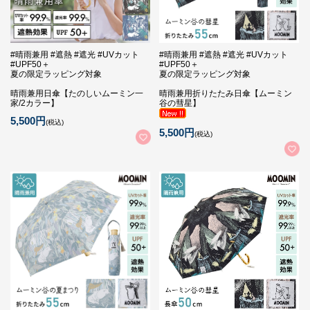
#晴雨兼用 #遮熱 #遮光 #UVカット
#晴雨兼用 #遮熱 #遮光 #UVカット
#UPF50＋
#UPF50＋
夏の限定ラッピング対象
夏の限定ラッピング対象
晴雨兼用日傘【たのしいムーミン一
晴雨兼用折りたたみ日傘【ムーミン
家/2カラー】
谷の彗星】
5,500円
(税込)
5,500円
(税込)