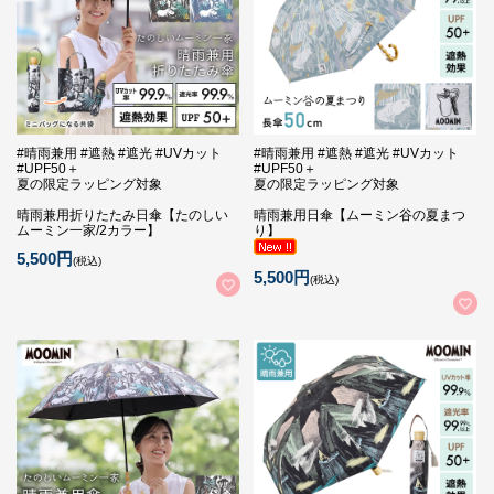
#晴雨兼用 #遮熱 #遮光 #UVカット
#晴雨兼用 #遮熱 #遮光 #UVカット
#UPF50＋
#UPF50＋
夏の限定ラッピング対象
夏の限定ラッピング対象
晴雨兼用折りたたみ日傘【たのしい
晴雨兼用日傘【ムーミン谷の夏まつ
ムーミン一家/2カラー】
り】
5,500円
(税込)
5,500円
(税込)