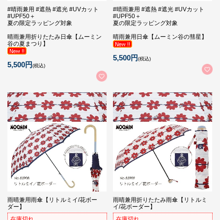
#晴雨兼用 #遮熱 #遮光 #UVカット
#晴雨兼用 #遮熱 #遮光 #UVカット
#UPF50＋
#UPF50＋
夏の限定ラッピング対象
夏の限定ラッピング対象
晴雨兼用折りたたみ日傘【ムーミン
晴雨兼用日傘【ムーミン谷の彗星】
谷の夏まつり】
5,500円
(税込)
5,500円
(税込)
雨晴兼用雨傘【リトルミイ/花ボー
雨晴兼用折りたたみ雨傘【リトルミ
ダー】
イ/花ボーダー】
在庫切れ
在庫切れ