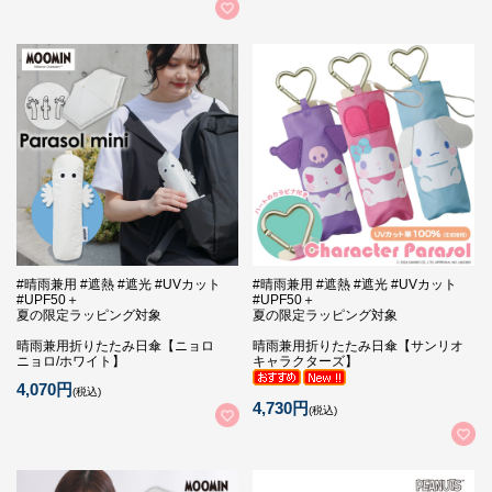
#晴雨兼用 #遮熱 #遮光 #UVカット
#晴雨兼用 #遮熱 #遮光 #UVカット
#UPF50＋
#UPF50＋
夏の限定ラッピング対象
夏の限定ラッピング対象
晴雨兼用折りたたみ日傘【ニョロ
晴雨兼用折りたたみ日傘【サンリオ
ニョロ/ホワイト】
キャラクターズ】
4,070円
(税込)
4,730円
(税込)