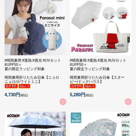
#晴雨兼用 #遮熱 #遮光 #UVカット
#晴雨兼用 #遮熱 #遮光 #UVカット
#UPF50＋
#UPF50＋
夏の限定ラッピング対象
夏の限定ラッピング対象
晴雨兼用折りたたみ日傘【ニョロ
晴雨兼用折りたたみ日傘【スヌー
ニョロ/ホワイトミニ】
ピー/ドッグハウス】
4,730円
5,280円
(税込)
(税込)