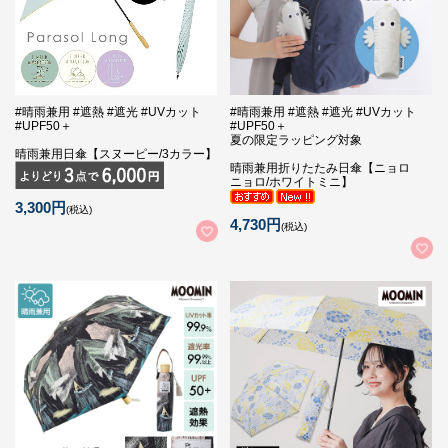
#晴雨兼用 #遮熱 #遮光 #UVカット
#晴雨兼用 #遮熱 #遮光 #UVカット
#UPF50＋
#UPF50＋
夏の限定ラッピング対象
晴雨兼用日傘【スヌーピー/3カラー】
晴雨兼用折りたたみ日傘【ニョロ
ニョロ/ホワイトミニ】
3,300円
(税込)
4,730円
(税込)