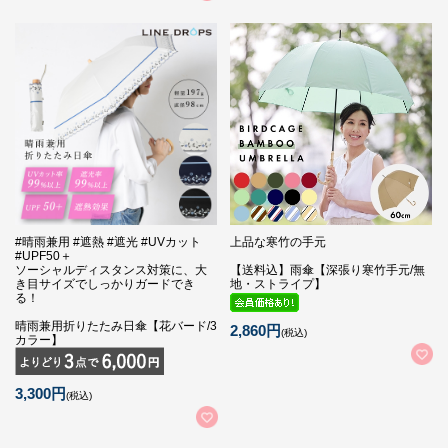
#晴雨兼用 #遮熱 #遮光 #UVカット
上品な寒竹の手元
#UPF50＋
ソーシャルディスタンス対策に、大
【送料込】雨傘【深張り寒竹手元/無
き目サイズでしっかりガードでき
地・ストライプ】
る！
晴雨兼用折りたたみ日傘【花バード/3
2,860円
(税込)
カラー】
3,300円
(税込)