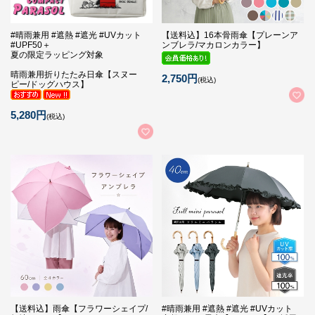
#晴雨兼用 #遮熱 #遮光 #UVカット
【送料込】16本骨雨傘【プレーンア
#UPF50＋
ンブレラ/マカロンカラー】
夏の限定ラッピング対象
晴雨兼用折りたたみ日傘【スヌー
2,750円
(税込)
ピー/ドッグハウス】
5,280円
(税込)
【送料込】雨傘【フラワーシェイプ/
#晴雨兼用 #遮熱 #遮光 #UVカット