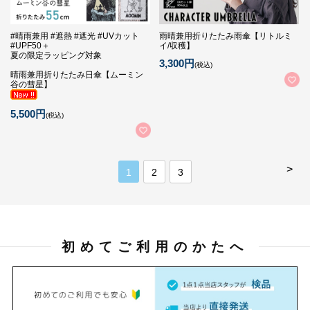
#晴雨兼用 #遮熱 #遮光 #UVカット
雨晴兼用折りたたみ雨傘【リトルミ
#UPF50＋
イ/収穫】
夏の限定ラッピング対象
3,300円
(税込)
晴雨兼用折りたたみ日傘【ムーミン
谷の彗星】
5,500円
(税込)
>
1
2
3
初めてご利用のかたへ