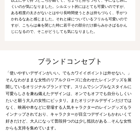
以上に手で持つところが細くて、ちょっと持ちづらく、手になじみに
くいのが気になりました。シルエット的にはとても可愛いのですが、
ある程度の太さがないとはやり長時間使うときは持ちづらく、手がつ
かれるなあと感じました。それと縁についているフリルも可愛いので
すが、こちらは傘を閉じた時に若干その部分だけ膨らみかさばるかん
じになるので、そこがどうしても気になりました。
ブランドコンセプト
「使いやすいデザインがいい。でもカワイイポイントは外せない。」
そんなわがままな女性のリアルクローズに合わせたレイングッズを展
開しているオリジナルブランドです。スリムでシンプルなスタイルに
可愛らしさを兼ね備えたデザインは、オンでもオフでも自分らしくい
たいと願う大人の女性にピッタリ。またオリジナルデザインだけでは
なく、映画や本などに登場する人気キャラクターのレイングッズもラ
インナップされており、キャラクターが目立つデザインもかわいくて
好きだけど、大人になって普段持つのは少し抵抗がある…そんな女性
からも支持を集めています。