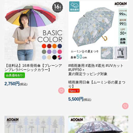
【送料込】16本骨雨傘【プレーンア
#晴雨兼用 #遮熱 #遮光 #UVカット
ンブレラ/ベーシックカラー】
#UPF50＋
夏の限定ラッピング対象
晴雨兼用日傘【ムーミン谷の夏まつ
2,750円
(税込)
り】
5,500円
(税込)