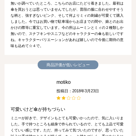
無いか調べていたところ、こちらのお店にたどり着きました。最初は
傘を買おうとは思っていませんでしたが、普段の服に合わせやすそう
な柄と、強すぎないピンク、そして何よりミィの刺繍が可愛くて購入
しました。今ではお買い物で駐車場からお店までの間や、娘とのお出
かけの際等に重宝しています。今の所はムーミンとミィの２種類しか
無いので、スナフキンやスニフなどのキャラクターの傘も欲しいです
ね。キャラクターバリエーションがあれば嬉しいので今後に期待の意
味も込めて☆４で。
商品評価が低いレビュー
motiko
投稿日：2018年3月23日
可愛いけど傘が持ちづらい
ミニーが好きで、デザインもとても可愛いかったので、気に入いりま
した。手で持つところも細身で作られているので、とても上品で可愛
くていい感じです。ただ、持ってみて気づいたのですが、思っていた