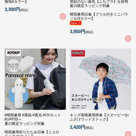
無地4カラー】
突起のない露先【ふちフラ】を採用
夏の限定ラッピング対象
3,300円
(税込)
晴雨兼用日傘【フリル付きミニパラ
ソル/3カラー】
3,850円
(税込)
#晴雨兼用 #遮熱 #遮光 #UVカット
キッズ雨晴兼用雨傘【スヌーピー/お
#UPF50＋
ふざけウッドストック】
夏の限定ラッピング対象
2,420円
(税込)
晴雨兼用折りたたみ日傘【ニョロ