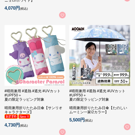
ニョロ/ホワイト】
4,070円
(税込)
#晴雨兼用 #遮熱 #遮光 #UVカット
#晴雨兼用 #遮熱 #遮光 #UVカット
#UPF50＋
#UPF50＋
夏の限定ラッピング対象
夏の限定ラッピング対象
晴雨兼用折りたたみ日傘【サンリオ
晴雨兼用折りたたみ日傘【たのしい
キャラクターズ】
ムーミン一家/2カラー】
5,500円
(税込)
4,730円
(税込)