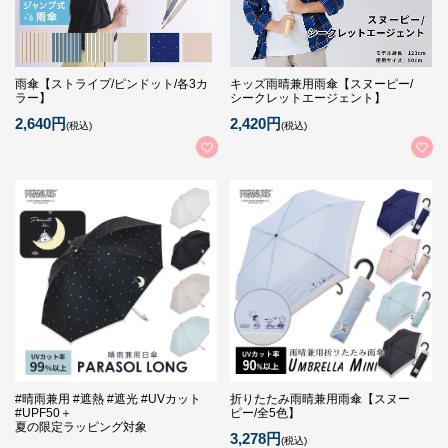
雨傘【ストライプ/ピンドット/各3カ
キッズ雨晴兼用雨傘【スヌーピー/
ラー】
シークレットエージェント】
2,640円
2,420円
(税込)
(税込)
#晴雨兼用 #遮熱 #遮光 #UVカット
折りたたみ雨晴兼用雨傘【スヌー
#UPF50＋
ピー/全5色】
夏の限定ラッピング対象
3,278円
(税込)