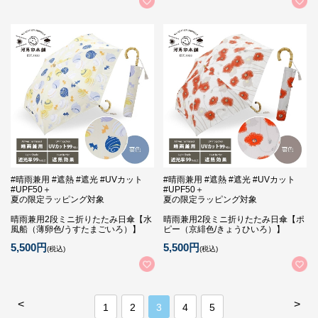
#晴雨兼用 #遮熱 #遮光 #UVカット
#晴雨兼用 #遮熱 #遮光 #UVカット
#UPF50＋
#UPF50＋
夏の限定ラッピング対象
夏の限定ラッピング対象
晴雨兼用2段ミニ折りたたみ日傘【水
晴雨兼用2段ミニ折りたたみ日傘【ポ
風船（薄卵色/うすたまごいろ）】
ピー（京緋色/きょうひいろ）】
5,500円
5,500円
(税込)
(税込)
<
>
1
2
3
4
5