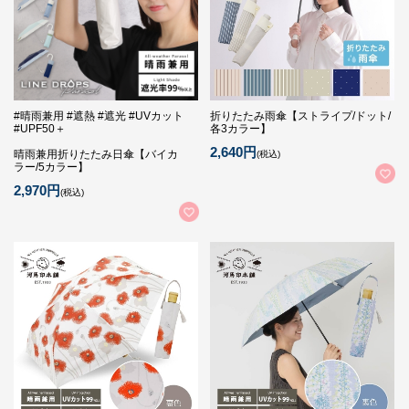
#晴雨兼用 #遮熱 #遮光 #UVカット
折りたたみ雨傘【ストライプ/ドット/
#UPF50＋
各3カラー】
2,640円
晴雨兼用折りたたみ日傘【バイカ
(税込)
ラー/5カラー】
2,970円
(税込)