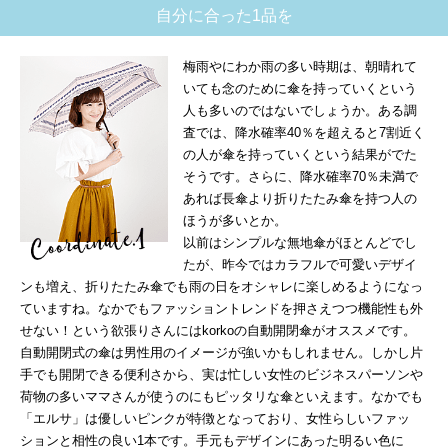
自分に合った1品を
梅雨やにわか雨の多い時期は、朝晴れて
いても念のために傘を持っていくという
人も多いのではないでしょうか。ある調
査では、降水確率40％を超えると7割近く
の人が傘を持っていくという結果がでた
そうです。さらに、降水確率70％未満で
あれば長傘より折りたたみ傘を持つ人の
ほうが多いとか。
以前はシンプルな無地傘がほとんどでし
たが、昨今ではカラフルで可愛いデザイ
ンも増え、折りたたみ傘でも雨の日をオシャレに楽しめるようになっ
ていますね。なかでもファッショントレンドを押さえつつ機能性も外
せない！という欲張りさんにはkorkoの自動開閉傘がオススメです。
自動開閉式の傘は男性用のイメージが強いかもしれません。しかし片
手でも開閉できる便利さから、実は忙しい女性のビジネスパーソンや
荷物の多いママさんが使うのにもピッタリな傘といえます。なかでも
「エルサ」は優しいピンクが特徴となっており、女性らしいファッ
ションと相性の良い1本です。手元もデザインにあった明るい色に