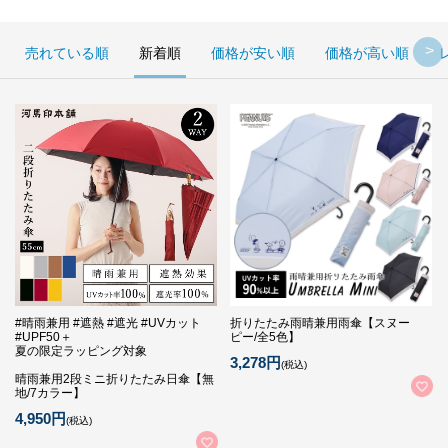
売れている順
新着順
価格が安い順
価格が高い順
#晴雨兼用 #遮熱 #遮光 #UVカット
折りたたみ雨晴兼用雨傘【スヌー
#UPF50＋
ピー/全5色】
夏の限定ラッピング対象
3,278円
(税込)
晴雨兼用2段ミニ折りたたみ日傘【無
地/7カラー】
4,950円
(税込)