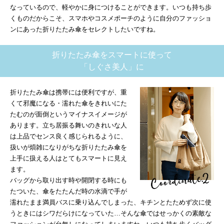
なっているので、軽やかに身につけることができます。いつも持ち歩
くものだからこそ、スマホやコスメポーチのように自分のファッショ
ンにあった折りたたみ傘をセレクトしたいですね。
折りたたみ傘をスマートに使って
「しぐさ美人」に
折りたたみ傘は携帯には便利ですが、重
くて邪魔になる・濡れた傘をきれいにた
たむのが面倒というマイナスイメージが
あります。立ち居振る舞いのきれいな人
は上品でセンス良く感じられるように、
扱いが煩雑になりがちな折りたたみ傘を
上手に扱える人はとてもスマートに見え
ます。
バッグから取り出す時や開閉する時にも
たついた、傘をたたんだ時の水滴で手が
濡れたまま満員バスに乗り込んでしまった、キチンとたためず次に使
うときにはシワだらけになっていた…そんな傘ではせっかくの素敵な