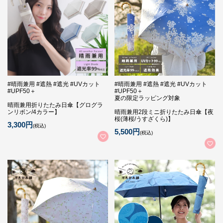
#晴雨兼用 #遮熱 #遮光 #UVカット
#晴雨兼用 #遮熱 #遮光 #UVカット
#UPF50＋
#UPF50＋
夏の限定ラッピング対象
晴雨兼用折りたたみ日傘【グログラ
ンリボン/4カラー】
晴雨兼用2段ミニ折りたたみ日傘【夜
桜(薄桜/うすざくら)】
3,300円
(税込)
5,500円
(税込)