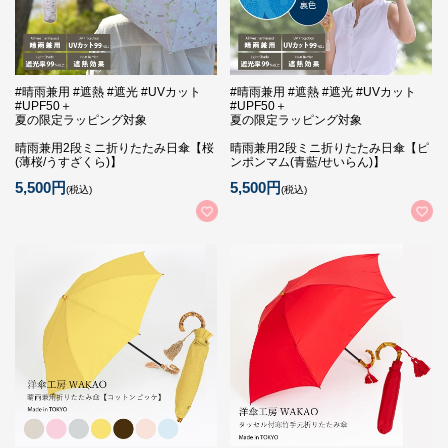
#晴雨兼用 #遮熱 #遮光 #UVカット
#晴雨兼用 #遮熱 #遮光 #UVカット
#UPF50＋
#UPF50＋
夏の限定ラッピング対象
夏の限定ラッピング対象
晴雨兼用2段ミニ折りたたみ日傘【桜
晴雨兼用2段ミニ折りたたみ日傘【ピ
(薄桜/うすざくら)】
ンポンマム(青藍/せいらん)】
5,500円
5,500円
(税込)
(税込)