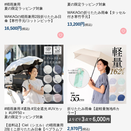
#晴雨兼用
夏の限定ラッピング対象
夏の限定ラッピング対象
WAKAOの折りたたみ雨傘【タッセル
WAKAOの晴雨兼用2段折りたたみ日
付き寒竹手元】
傘【寒竹手元/コットンピッケ】
13,200円
(税込)
16,500円
(税込)
#晴雨兼用 #遮熱 #完全遮光 #UVカッ
折りたたみ雨傘【超軽量無地/6カ
ト #UPF50＋
ラー】
夏の限定ラッピング対象
【送料込】Ciel（シエル）の晴雨兼用
2,970円
2段ミニ折りたたみ日傘【ペプラムフ
(税込)