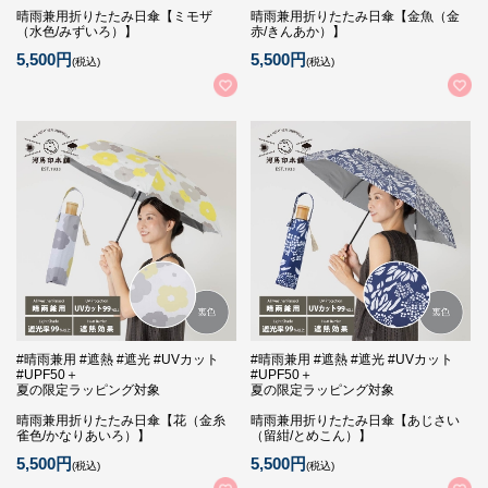
晴雨兼用折りたたみ日傘【ミモザ
晴雨兼用折りたたみ日傘【金魚（金
（水色/みずいろ）】
赤/きんあか）】
5,500円
5,500円
(税込)
(税込)
#晴雨兼用 #遮熱 #遮光 #UVカット
#晴雨兼用 #遮熱 #遮光 #UVカット
#UPF50＋
#UPF50＋
夏の限定ラッピング対象
夏の限定ラッピング対象
晴雨兼用折りたたみ日傘【花（金糸
晴雨兼用折りたたみ日傘【あじさい
雀色/かなりあいろ）】
（留紺/とめこん）】
5,500円
5,500円
(税込)
(税込)