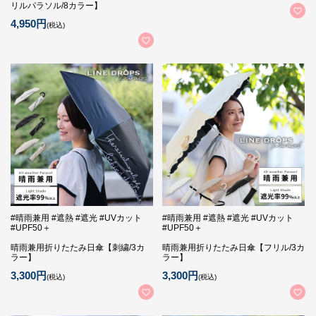
リルパラソル/8カラー】
4,950円
(税込)
#晴雨兼用 #遮熱 #遮光 #UVカット
#晴雨兼用 #遮熱 #遮光 #UVカット
#UPF50＋
#UPF50＋
晴雨兼用折りたたみ日傘【刺繍/3カ
晴雨兼用折りたたみ日傘【フリル/3カ
ラー】
ラー】
3,300円
3,300円
(税込)
(税込)