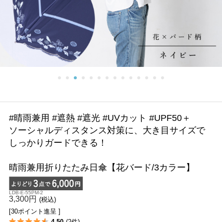
#晴雨兼用 #遮熱 #遮光 #UVカット #UPF50＋
ソーシャルディスタンス対策に、大き目サイズで
しっかりガードできる！
晴雨兼用折りたたみ日傘【花バード/3カラー】
LDB-E-55PM-2
3,300円
(税込)
[30ポイント進呈 ]
4.50
(2件)