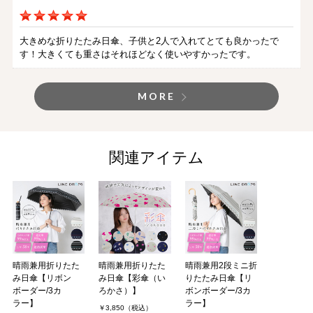
大きめな折りたたみ日傘、子供と2人で入れてとても良かったで
す！大きくても重さはそれほどなく使いやすかったです。
MORE
関連アイテム
晴雨兼用折りたた
晴雨兼用折りたた
晴雨兼用2段ミニ折
み日傘【リボン
み日傘【彩傘（い
りたたみ日傘【リ
ボーダー/3カ
ろかさ）】
ボンボーダー/3カ
ラー】
ラー】
￥3,850（税込）