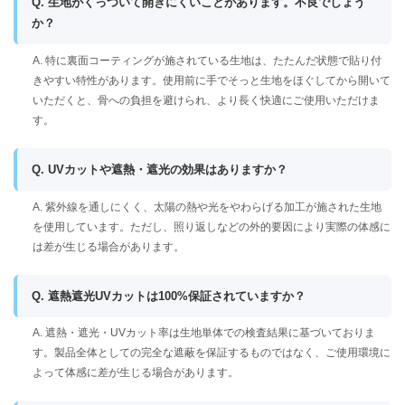
Q. 生地がくっついて開きにくいことがあります。不良でしょう
か？
A. 特に裏面コーティングが施されている生地は、たたんだ状態で貼り付
きやすい特性があります。使用前に手でそっと生地をほぐしてから開いて
いただくと、骨への負担を避けられ、より長く快適にご使用いただけま
す。
Q. UVカットや遮熱・遮光の効果はありますか？
A. 紫外線を通しにくく、太陽の熱や光をやわらげる加工が施された生地
を使用しています。ただし、照り返しなどの外的要因により実際の体感に
は差が生じる場合があります。
Q. 遮熱遮光UVカットは100%保証されていますか？
A. 遮熱・遮光・UVカット率は生地単体での検査結果に基づいておりま
す。製品全体としての完全な遮蔽を保証するものではなく、ご使用環境に
よって体感に差が生じる場合があります。