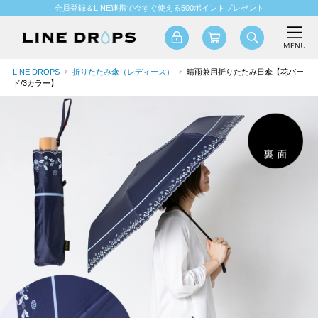
会員登録＆LINE連携で今すぐ使える500ポイントプレゼント
LINE DROPS
折りたたみ傘（レディース）
晴雨兼用折りたたみ日傘【花バー
ド/3カラー】