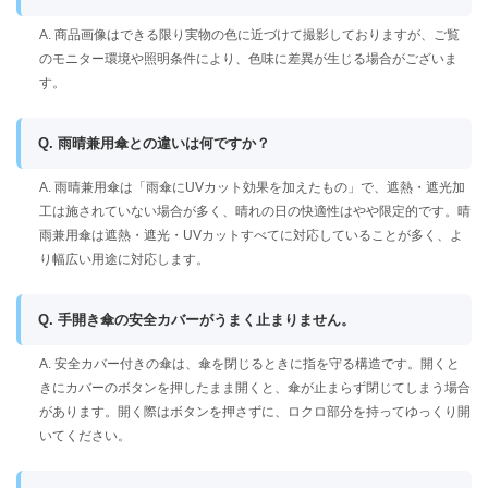
A. 商品画像はできる限り実物の色に近づけて撮影しておりますが、ご覧
のモニター環境や照明条件により、色味に差異が生じる場合がございま
す。
Q. 雨晴兼用傘との違いは何ですか？
A. 雨晴兼用傘は「雨傘にUVカット効果を加えたもの」で、遮熱・遮光加
工は施されていない場合が多く、晴れの日の快適性はやや限定的です。晴
雨兼用傘は遮熱・遮光・UVカットすべてに対応していることが多く、よ
り幅広い用途に対応します。
Q. 手開き傘の安全カバーがうまく止まりません。
A. 安全カバー付きの傘は、傘を閉じるときに指を守る構造です。開くと
きにカバーのボタンを押したまま開くと、傘が止まらず閉じてしまう場合
があります。開く際はボタンを押さずに、ロクロ部分を持ってゆっくり開
いてください。