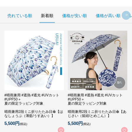
売れている順
新着順
価格が安い順
価格が高い順
#晴雨兼用 #遮熱 #遮光 #UVカット
#晴雨兼用 #遮熱 #遮光 #UVカット
#UPF50＋
#UPF50＋
夏の限定ラッピング対象
夏の限定ラッピング対象
晴雨兼用2段ミニ折りたたみ日傘【は
晴雨兼用2段ミニ折りたたみ日傘【あ
なしょうぶ（薄藍/うすあい）】
じさい（留紺/とめこん）】
5,500円
5,500円
(税込)
(税込)