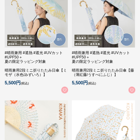
#晴雨兼用 #遮熱 #遮光 #UVカット
#晴雨兼用 #遮熱 #遮光 #UVカット
#UPF50＋
#UPF50＋
夏の限定ラッピング対象
夏の限定ラッピング対象
晴雨兼用2段ミニ折りたたみ日傘【ミ
晴雨兼用2段ミニ折りたたみ日傘【藤
モザ（水色/みずいろ）】
（薄紅藤/うすべにふじ）】
5,500円
5,500円
(税込)
(税込)