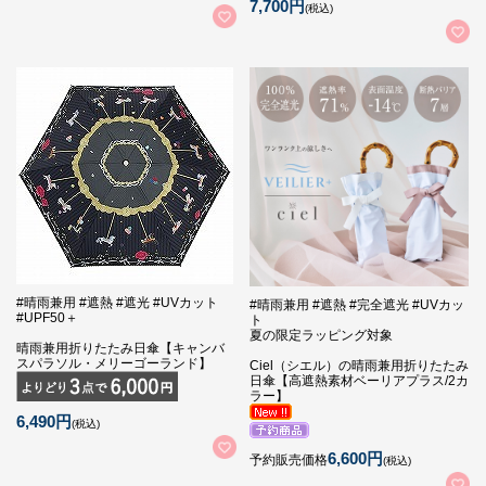
7,700円
(税込)
#晴雨兼用 #遮熱 #遮光 #UVカット
#晴雨兼用 #遮熱 #完全遮光 #UVカッ
#UPF50＋
ト
夏の限定ラッピング対象
晴雨兼用折りたたみ日傘【キャンバ
スパラソル・メリーゴーランド】
Ciel（シエル）の晴雨兼用折りたたみ
日傘【高遮熱素材ベーリアプラス/2カ
ラー】
6,490円
(税込)
6,600円
予約販売価格
(税込)