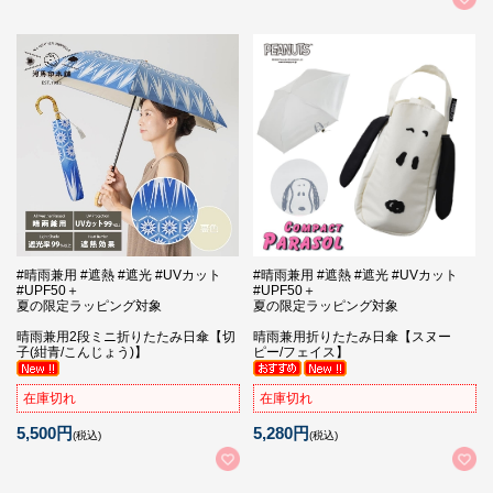
#晴雨兼用 #遮熱 #遮光 #UVカット
#晴雨兼用 #遮熱 #遮光 #UVカット
#UPF50＋
#UPF50＋
夏の限定ラッピング対象
夏の限定ラッピング対象
晴雨兼用2段ミニ折りたたみ日傘【切
晴雨兼用折りたたみ日傘【スヌー
子(紺青/こんじょう)】
ピー/フェイス】
在庫切れ
在庫切れ
5,500円
5,280円
(税込)
(税込)