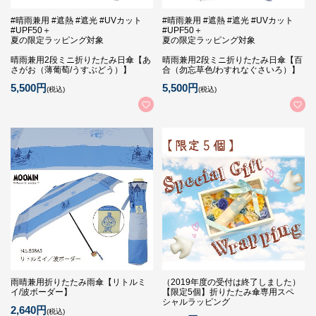
#晴雨兼用 #遮熱 #遮光 #UVカット
#晴雨兼用 #遮熱 #遮光 #UVカット
#UPF50＋
#UPF50＋
夏の限定ラッピング対象
夏の限定ラッピング対象
晴雨兼用2段ミニ折りたたみ日傘【あ
晴雨兼用2段ミニ折りたたみ日傘【百
さがお（薄葡萄/うすぶどう）】
合（勿忘草色/わすれなぐさいろ）】
5,500円
5,500円
(税込)
(税込)
雨晴兼用折りたたみ雨傘【リトルミ
（2019年度の受付は終了しました）
イ/波ボーダー】
【限定5個】折りたたみ傘専用スペ
シャルラッピング
2,640円
(税込)