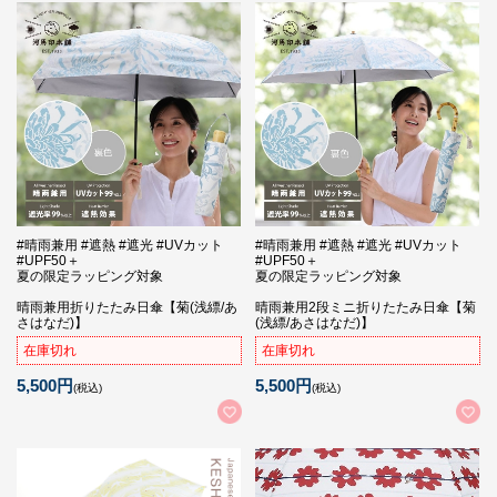
#晴雨兼用 #遮熱 #遮光 #UVカット
#晴雨兼用 #遮熱 #遮光 #UVカット
#UPF50＋
#UPF50＋
夏の限定ラッピング対象
夏の限定ラッピング対象
晴雨兼用折りたたみ日傘【菊(浅縹/あ
晴雨兼用2段ミニ折りたたみ日傘【菊
さはなだ)】
(浅縹/あさはなだ)】
在庫切れ
在庫切れ
5,500円
5,500円
(税込)
(税込)