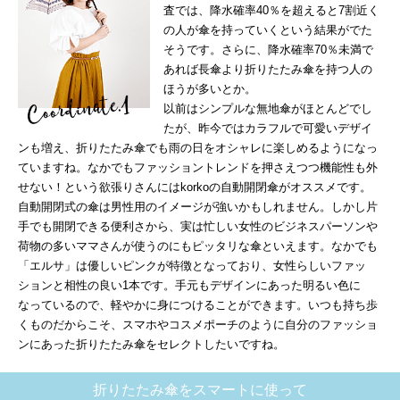
査では、降水確率40％を超えると7割近く
の人が傘を持っていくという結果がでた
そうです。さらに、降水確率70％未満で
あれば長傘より折りたたみ傘を持つ人の
ほうが多いとか。
以前はシンプルな無地傘がほとんどでし
たが、昨今ではカラフルで可愛いデザイ
ンも増え、折りたたみ傘でも雨の日をオシャレに楽しめるようになっ
ていますね。なかでもファッショントレンドを押さえつつ機能性も外
せない！という欲張りさんにはkorkoの自動開閉傘がオススメです。
自動開閉式の傘は男性用のイメージが強いかもしれません。しかし片
手でも開閉できる便利さから、実は忙しい女性のビジネスパーソンや
荷物の多いママさんが使うのにもピッタリな傘といえます。なかでも
「エルサ」は優しいピンクが特徴となっており、女性らしいファッ
ションと相性の良い1本です。手元もデザインにあった明るい色に
なっているので、軽やかに身につけることができます。いつも持ち歩
くものだからこそ、スマホやコスメポーチのように自分のファッショ
ンにあった折りたたみ傘をセレクトしたいですね。
折りたたみ傘をスマートに使って