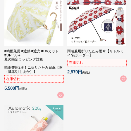
#晴雨兼用 #遮熱 #遮光 #UVカット
雨晴兼用折りたたみ雨傘【リトルミ
#UPF50＋
イ/花ボーダー】
夏の限定ラッピング対象
在庫切れ
晴雨兼用2段ミニ折りたたみ日傘【燕
2,970円
（滅赤/けしあか）】
(税込)
在庫切れ
5,500円
(税込)