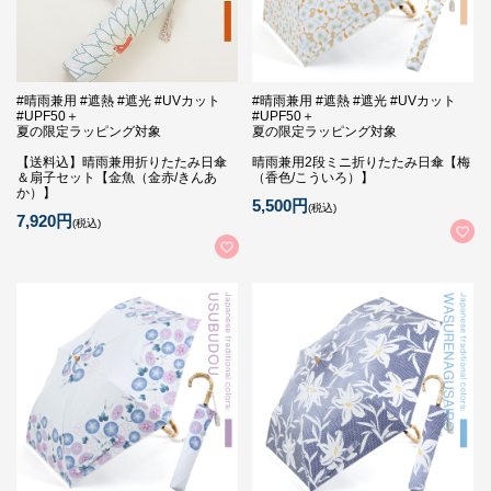
#晴雨兼用 #遮熱 #遮光 #UVカット
#晴雨兼用 #遮熱 #遮光 #UVカット
#UPF50＋
#UPF50＋
夏の限定ラッピング対象
夏の限定ラッピング対象
【送料込】晴雨兼用折りたたみ日傘
晴雨兼用2段ミニ折りたたみ日傘【梅
＆扇子セット【金魚（金赤/きんあ
（香色/こういろ）】
か）】
5,500円
(税込)
7,920円
(税込)