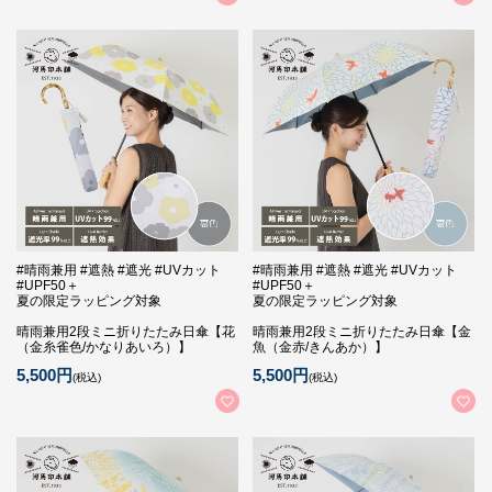
#晴雨兼用 #遮熱 #遮光 #UVカット
#晴雨兼用 #遮熱 #遮光 #UVカット
#UPF50＋
#UPF50＋
夏の限定ラッピング対象
夏の限定ラッピング対象
晴雨兼用2段ミニ折りたたみ日傘【花
晴雨兼用2段ミニ折りたたみ日傘【金
（金糸雀色/かなりあいろ）】
魚（金赤/きんあか）】
5,500円
5,500円
(税込)
(税込)