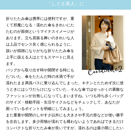
「しぐさ美人」に
折りたたみ傘は携帯には便利ですが、重
くて邪魔になる・濡れた傘をきれいにた
たむのが面倒というマイナスイメージが
あります。立ち居振る舞いのきれいな人
は上品でセンス良く感じられるように、
扱いが煩雑になりがちな折りたたみ傘を
上手に扱える人はとてもスマートに見え
ます。
バッグから取り出す時や開閉する時にも
たついた、傘をたたんだ時の水滴で手が
濡れたまま満員バスに乗り込んでしまった、キチンとたためず次に使
うときにはシワだらけになっていた…そんな傘ではせっかくの素敵な
ファッションが台無しになってしまいますね。いつも持ち歩くバッグ
のサイズ・移動手段・生活サイクルなどをチェックして、あなたが
困っているポイントを明確にしてみましょう。
また重量や開閉のしやすさ以外にも大きさや手元の形などが使い勝手
を左右します。多少荷物が濡れても構わないようであればできるだけ
コンパクトな折りたたみ傘が良いですが、濡れるのは最小限にしたい