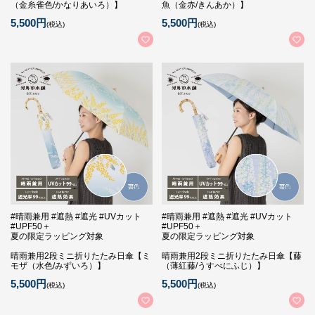
（金糸雀色/かなりあいろ）】
魚（金赤/きんあか）】
5,500円
5,500円
(税込)
(税込)
#晴雨兼用 #遮熱 #遮光 #UVカット
#晴雨兼用 #遮熱 #遮光 #UVカット
#UPF50＋
#UPF50＋
夏の限定ラッピング対象
夏の限定ラッピング対象
晴雨兼用2段ミニ折りたたみ日傘【ミ
晴雨兼用2段ミニ折りたたみ日傘【藤
モザ（水色/みずいろ）】
（薄紅藤/うすべにふじ）】
5,500円
5,500円
(税込)
(税込)