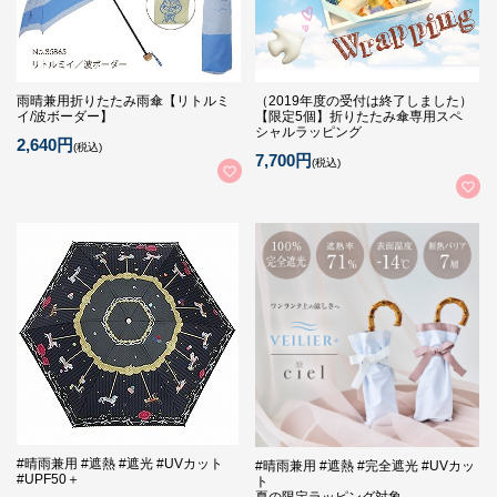
雨晴兼用折りたたみ雨傘【リトルミ
（2019年度の受付は終了しました）
イ/波ボーダー】
【限定5個】折りたたみ傘専用スペ
シャルラッピング
2,640円
(税込)
7,700円
(税込)
#晴雨兼用 #遮熱 #遮光 #UVカット
#晴雨兼用 #遮熱 #完全遮光 #UVカッ
#UPF50＋
ト