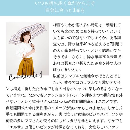
いつも持ち歩く傘だからこそ
自分に合った1品を
梅雨やにわか雨の多い時期は、朝晴れて
いても念のために傘を持っていくという
人も多いのではないでしょうか。ある調
査では、降水確率40％を超えると7割近く
の人が傘を持っていくという結果がでた
そうです。さらに、降水確率70％未満で
あれば長傘より折りたたみ傘を持つ人の
ほうが多いとか。
以前はシンプルな無地傘がほとんどでし
たが、昨今ではカラフルで可愛いデザイ
ンも増え、折りたたみ傘でも雨の日をオシャレに楽しめるようになっ
ていますね。なかでもファッショントレンドを押さえつつ機能性も外
せない！という欲張りさんにはkorkoの自動開閉傘がオススメです。
自動開閉式の傘は男性用のイメージが強いかもしれません。しかし片
手でも開閉できる便利さから、実は忙しい女性のビジネスパーソンや
荷物の多いママさんが使うのにもピッタリな傘といえます。なかでも
「エルサ」は優しいピンクが特徴となっており、女性らしいファッ