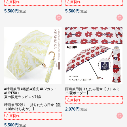
在庫切れ
在庫切れ
5,500円
5,500円
(税込)
(税込)
#晴雨兼用 #遮熱 #遮光 #UVカット
雨晴兼用折りたたみ雨傘【リトルミ
#UPF50＋
イ/花ボーダー】
夏の限定ラッピング対象
在庫切れ
晴雨兼用2段ミニ折りたたみ日傘【燕
2,970円
（滅赤/けしあか）】
(税込)
在庫切れ
5,500円
(税込)