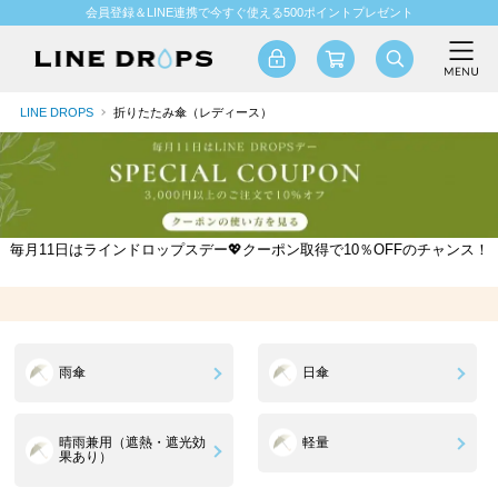
会員登録＆LINE連携で今すぐ使える500ポイントプレゼント
LINE DROPS
折りたたみ傘（レディース）
毎月11日はラインドロップスデー💖クーポン取得で10％OFFのチャンス！
雨傘
日傘
晴雨兼用（遮熱・遮光効
軽量
果あり）