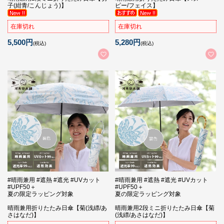
子(紺青/こんじょう)】
ピー/フェイス】
在庫切れ
在庫切れ
5,500円
5,280円
(税込)
(税込)
#晴雨兼用 #遮熱 #遮光 #UVカット
#晴雨兼用 #遮熱 #遮光 #UVカット
#UPF50＋
#UPF50＋
夏の限定ラッピング対象
夏の限定ラッピング対象
晴雨兼用折りたたみ日傘【菊(浅縹/あ
晴雨兼用2段ミニ折りたたみ日傘【菊
さはなだ)】
(浅縹/あさはなだ)】