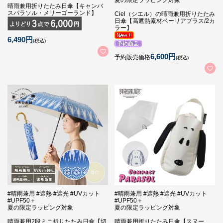
夏の限定ラッピング対象
晴雨兼用折りたたみ日傘【キャンバ
スパラソル・メリーゴーランド】
Ciel（シエル）の晴雨兼用折りたたみ
日傘【高遮熱素材ベーリアプラス/2カ
ラー】
6,490円
(税込)
6,600円
予約販売価格
(税込)
#晴雨兼用 #遮熱 #遮光 #UVカット
#晴雨兼用 #遮熱 #遮光 #UVカット
#UPF50＋
#UPF50＋
夏の限定ラッピング対象
夏の限定ラッピング対象
晴雨兼用2段ミニ折りたたみ日傘【切
晴雨兼用折りたたみ日傘【スヌー