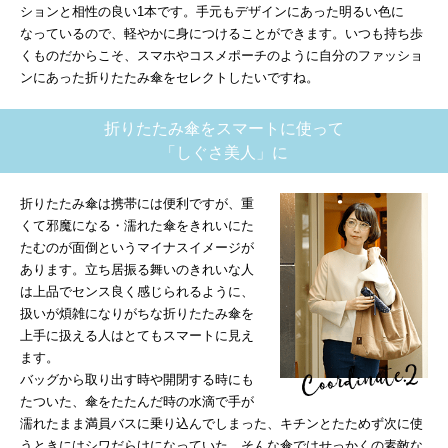
ションと相性の良い1本です。手元もデザインにあった明るい色に
なっているので、軽やかに身につけることができます。いつも持ち歩
くものだからこそ、スマホやコスメポーチのように自分のファッショ
ンにあった折りたたみ傘をセレクトしたいですね。
折りたたみ傘をスマートに使って
「しぐさ美人」に
折りたたみ傘は携帯には便利ですが、重
くて邪魔になる・濡れた傘をきれいにた
たむのが面倒というマイナスイメージが
あります。立ち居振る舞いのきれいな人
は上品でセンス良く感じられるように、
扱いが煩雑になりがちな折りたたみ傘を
上手に扱える人はとてもスマートに見え
ます。
バッグから取り出す時や開閉する時にも
たついた、傘をたたんだ時の水滴で手が
濡れたまま満員バスに乗り込んでしまった、キチンとたためず次に使
うときにはシワだらけになっていた…そんな傘ではせっかくの素敵な