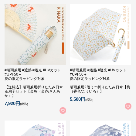
#晴雨兼用 #遮熱 #遮光 #UVカット
#晴雨兼用 #遮熱 #遮光 #UVカット
#UPF50＋
#UPF50＋
夏の限定ラッピング対象
夏の限定ラッピング対象
【送料込】晴雨兼用折りたたみ日傘
晴雨兼用2段ミニ折りたたみ日傘【梅
＆扇子セット【金魚（金赤/きんあ
（香色/こういろ）】
か）】
5,500円
(税込)
7,920円
(税込)