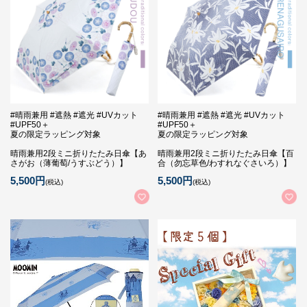
#晴雨兼用 #遮熱 #遮光 #UVカット
#晴雨兼用 #遮熱 #遮光 #UVカット
#UPF50＋
#UPF50＋
夏の限定ラッピング対象
夏の限定ラッピング対象
晴雨兼用2段ミニ折りたたみ日傘【あ
晴雨兼用2段ミニ折りたたみ日傘【百
さがお（薄葡萄/うすぶどう）】
合（勿忘草色/わすれなぐさいろ）】
5,500円
5,500円
(税込)
(税込)