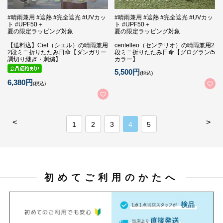
#晴雨兼用 #遮熱 #完全遮光 #UVカッ
#晴雨兼用 #遮熱 #完全遮光 #UVカッ
ト #UPF50＋
ト #UPF50＋
夏の限定ラッピング対象
夏の限定ラッピング対象
【送料込】Ciel（シエル）の晴雨兼用
centelleo（センテリオ）の晴雨兼用2
2段ミニ折りたたみ日傘【ダンガリー
段ミニ折りたたみ日傘【グログラン/5
調切り継ぎ・刺繍】
カラー】
5,500円
(税込)
6,380円
(税込)
<
>
1
2
3
4
5
初めてご利用のかたへ