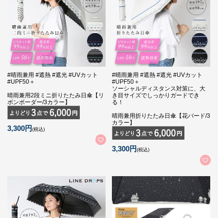
#晴雨兼用 #遮熱 #遮光 #UVカット
#晴雨兼用 #遮熱 #遮光 #UVカット
#UPF50＋
#UPF50＋
ソーシャルディスタンス対策に、大
晴雨兼用2段ミニ折りたたみ日傘【リ
き目サイズでしっかりガードでき
ボンボーダー/3カラー】
る！
晴雨兼用折りたたみ日傘【花バード/3
カラー】
3,300円
(税込)
3,300円
(税込)