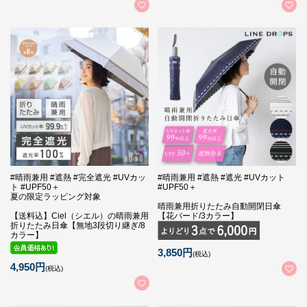
#晴雨兼用 #遮熱 #完全遮光 #UVカッ
#晴雨兼用 #遮熱 #遮光 #UVカット
ト #UPF50＋
#UPF50＋
夏の限定ラッピング対象
晴雨兼用折りたたみ自動開閉日傘
【送料込】Ciel（シエル）の晴雨兼用
【花バード/3カラー】
折りたたみ日傘【無地3段切り継ぎ/8
カラー】
3,850円
(税込)
4,950円
(税込)