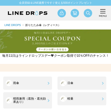
会員登録＆LINE連携で今すぐ使える500ポイントプレゼント
LINE DROPS
折りたたみ傘（レディース）
毎月11日はラインドロップスデー💖クーポン取得で10％OFFのチャンス！
雨傘
日傘
晴雨兼用（遮熱・遮光効
軽量
果あり）