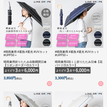
#晴雨兼用 #遮熱 #遮光 #UVカット
#晴雨兼用 #遮熱 #遮光 #UVカット
#UPF50＋
#UPF50＋
晴雨兼用折りたたみ自動開閉日傘
晴雨兼用2段ミニ折りたたみ日傘【花
【リボンボーダー/3カラー】
バード/3カラー】
3,850円
3,300円
(税込)
(税込)