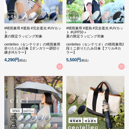
#晴雨兼用 #遮熱 #完全遮光 #UVカッ
#晴雨兼用 #遮熱 #完全遮光 #UVカッ
ト
ト #UPF50＋
夏の限定ラッピング対象
夏の限定ラッピング対象
centelleo（センテリオ）の晴雨兼用
centelleo（センテリオ）の晴雨兼用2
折りたたみ日傘【ダンガリー調切り
段ミニ折りたたみ日傘【フリル/4カ
継ぎ/4カラー】
ラー】
4,290円
5,500円
(税込)
(税込)