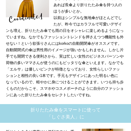
あれば長傘より折りたたみ傘を持つ人の
ほうが多いとか。
以前はシンプルな無地傘がほとんどでし
たが、昨今ではカラフルで可愛いデザイ
ンも増え、折りたたみ傘でも雨の日をオシャレに楽しめるようになっ
ていますね。なかでもファッショントレンドを押さえつつ機能性も外
せない！という欲張りさんにはkorkoの自動開閉傘がオススメです。
自動開閉式の傘は男性用のイメージが強いかもしれません。しかし片
手でも開閉できる便利さから、実は忙しい女性のビジネスパーソンや
荷物の多いママさんが使うのにもピッタリな傘といえます。なかでも
「エルサ」は優しいピンクが特徴となっており、女性らしいファッ
ションと相性の良い1本です。手元もデザインにあった明るい色に
なっているので、軽やかに身につけることができます。いつも持ち歩
くものだからこそ、スマホやコスメポーチのように自分のファッショ
ンにあった折りたたみ傘をセレクトしたいですね。
折りたたみ傘をスマートに使って
「しぐさ美人」に