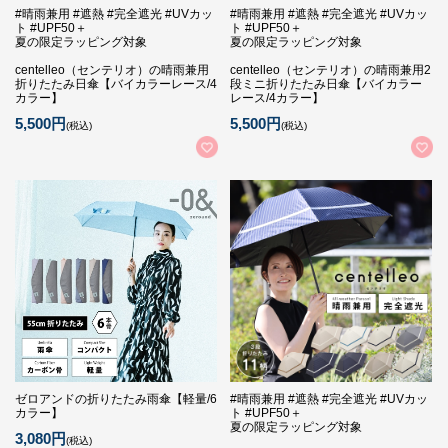
#晴雨兼用 #遮熱 #完全遮光 #UVカッ
#晴雨兼用 #遮熱 #完全遮光 #UVカッ
ト #UPF50＋
ト #UPF50＋
夏の限定ラッピング対象
夏の限定ラッピング対象
centelleo（センテリオ）の晴雨兼用
centelleo（センテリオ）の晴雨兼用2
折りたたみ日傘【バイカラーレース/4
段ミニ折りたたみ日傘【バイカラー
カラー】
レース/4カラー】
5,500円
5,500円
(税込)
(税込)
ゼロアンドの折りたたみ雨傘【軽量/6
#晴雨兼用 #遮熱 #完全遮光 #UVカッ
カラー】
ト #UPF50＋
夏の限定ラッピング対象
3,080円
(税込)