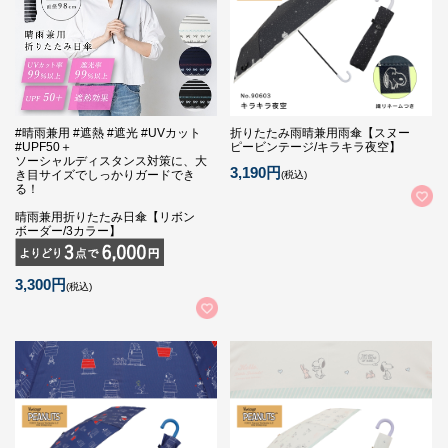
#晴雨兼用 #遮熱 #遮光 #UVカット
折りたたみ雨晴兼用雨傘【スヌー
#UPF50＋
ピービンテージ/キラキラ夜空】
ソーシャルディスタンス対策に、大
3,190円
き目サイズでしっかりガードでき
(税込)
る！
晴雨兼用折りたたみ日傘【リボン
ボーダー/3カラー】
3,300円
(税込)