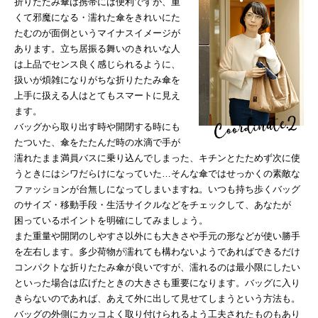
折りたたみ傘は携帯には便利ですが、重
くて邪魔になる・濡れた傘をきれいにた
たむのが面倒というマイナスイメージが
あります。立ち居振る舞いのきれいな人
は上品でセンス良く感じられるように、
扱いが煩雑になりがちな折りたたみ傘を
上手に扱える人はとてもスマートに見え
ます。
バッグから取り出す時や開閉する時にも
たついた、傘をたたんだ時の水滴で手が
濡れたまま満員バスに乗り込んでしまった、キチンとたためず次に使
うときにはシワだらけになっていた…そんな傘ではせっかくの素敵な
ファッションが台無しになってしまいますね。いつも持ち歩くバッグ
のサイズ・移動手段・生活サイクルなどをチェックして、あなたが
困っているポイントを明確にしてみましょう。
また重量や開閉のしやすさ以外にも大きさや手元の形などが使い勝手
を左右します。多少荷物が濡れても構わないようであればできるだけ
コンパクトな折りたたみ傘が良いですが、濡れるのは最小限にしたい
といった場合は広げたときの大きさも重要になります。バッグに入り
きらないのであれば、あえて外に出して見せてしまうという方法も。
バッグの外側にカッコよく取り付けられるよう工夫されたものもあり