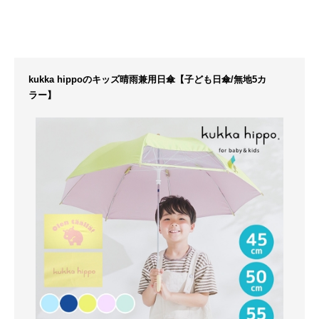
kukka hippoのキッズ晴雨兼用日傘【子ども日傘/無地5カ
ラー】