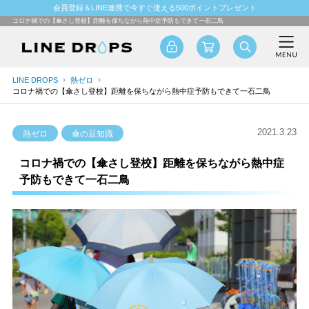
会員登録＆LINE連携で今すぐ使える500ポイントプレゼント
コロナ禍での【傘さし登校】距離を保ちながら熱中症予防もできて一石二鳥
LINE DROPS
熱ゼロ
コロナ禍での【傘さし登校】距離を保ちながら熱中症予防もできて一石二鳥
2021.3.23
熱ゼロ
傘の豆知識
コロナ禍での【傘さし登校】距離を保ちながら熱中症
予防もできて一石二鳥