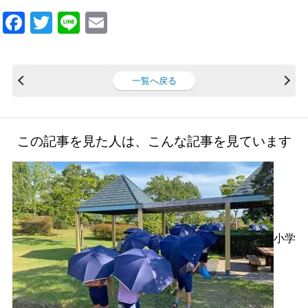
F
T
Li
E
a
wi
n
m
c
tt
e
ail
一覧へ戻る
e
er
b
o
この記事を見た人は、こんな記事を見ています
o
k
小学