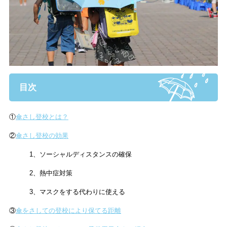
目次
①
傘さし登校とは？
②
傘さし登校の効果
1、ソーシャルディスタンスの確保
2、熱中症対策
3、マスクをする代わりに使える
③
傘をさしての登校により保てる距離