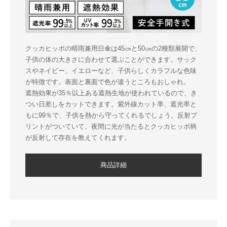
クッカヒッポの晴雨兼用日傘は45㎝と50㎝の2種類展開で、
子供の体の大きさに合わせて選ぶことができます。サック
スやネイビー、イエローなど、子供らしくカラフルな色味
が特徴です。表面と裏面で色が違うところもおしゃれ。
遮熱効果が35％以上ある遮熱生地が使われているので、き
つい日差しをカットできます。紫外線カット率、遮光率と
もに99％で、子供を熱から守ってくれるでしょう。反射プ
リントがついていて、夜間に光が当たるとクッカヒッポ柄
が反射して存在を教えてくれます。
商品詳細