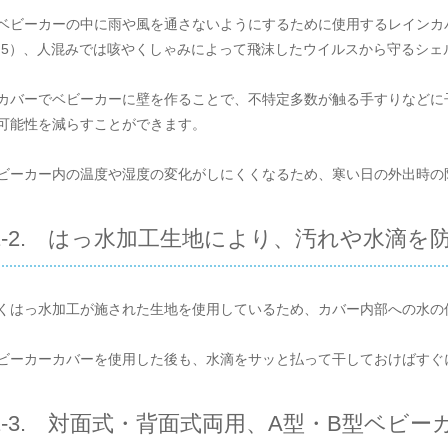
ベビーカーの中に雨や風を通さないようにするために使用するレインカ
2.5）、人混みでは咳やくしゃみによって飛沫したウイルスから守るシ
カバーでベビーカーに壁を作ることで、不特定多数が触る手すりなどに
可能性を減らすことができます。
ビーカー内の温度や湿度の変化がしにくくなるため、寒い日の外出時の
1-2. はっ水加工生地により、汚れや水滴を
くはっ水加工が施された生地を使用しているため、カバー内部への水の
ビーカーカバーを使用した後も、水滴をサッと払って干しておけばすぐ
1-3. 対面式・背面式両用、A型・B型ベビ