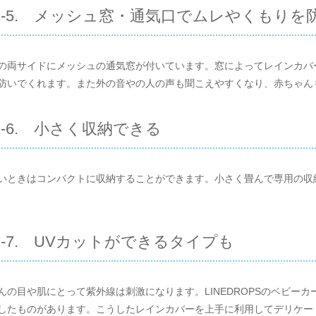
1-5. メッシュ窓・通気口でムレやくもりを
の両サイドにメッシュの通気窓が付いています。窓によってレインカバ
防いでくれます。また外の音やの人の声も聞こえやすくなり、赤ちゃん
1-6. 小さく収納できる
いときはコンパクトに収納することができます。小さく畳んで専用の収
1-7. UVカットができるタイプも
んの目や肌にとって紫外線は刺激になります。LINEDROPSのベビー
したものがあります。こうしたレインカバーを上手に利用してデリケー