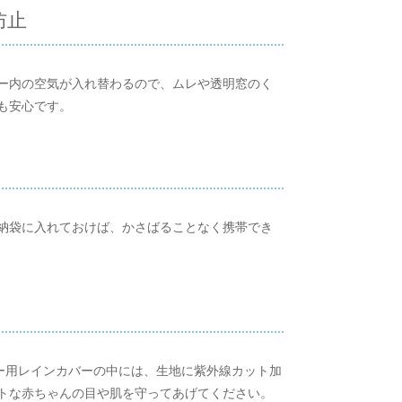
防止
ー内の空気が入れ替わるので、ムレや透明窓のく
も安心です。
納袋に入れておけば、かさばることなく携帯でき
カー用レインカバーの中には、生地に紫外線カット加
トな赤ちゃんの目や肌を守ってあげてください。