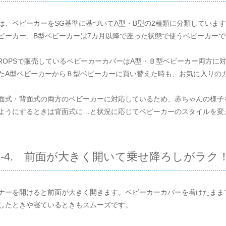
は、ベビーカーをSG基準に基づいてA型・B型の2種類に分類していま
ビーカー、B型ベビーカーは7カ月以降で座った状態で使うベビーカーで
EDROPSで販売しているベビーカーカバーはA型・Ｂ型ベビーカー両方
たA型ベビーカーからＢ型ベビーカーに買い替えた時も、お気に入りの
面式・背面式の両方のベビーカーに対応しているため、赤ちゃんの様子
ようにするときは背面式に…と状況に応じてベビーカーのスタイルを変
1-4. 前面が大きく開いて乗せ降ろしがラク
ナーを開けると前面が大きく開きます。ベビーカーカバーを着けたまま
したときや寝ているときもスムーズです。