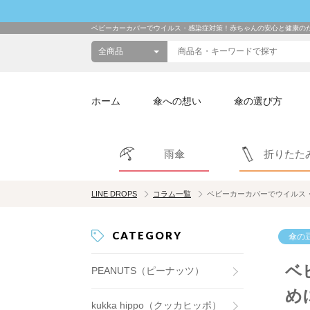
ベビーカーカバーでウイルス・感染症対策！赤ちゃんの安心と健康の
ホーム
傘への想い
傘の選び方
雨傘
折りたた
LINE DROPS
コラム一覧
ベビーカーカバーでウイルス
CATEGORY
傘の
ベ
PEANUTS（ピーナッツ）
め
kukka hippo（クッカヒッポ）