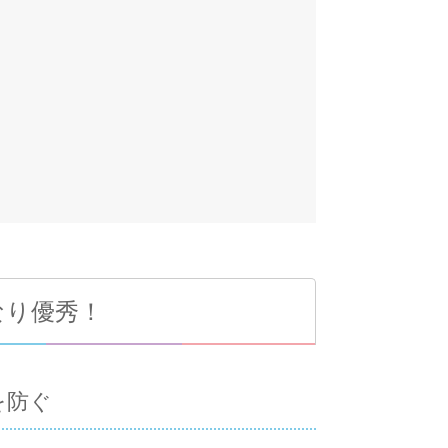
かなり優秀！
を防ぐ