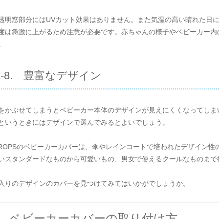
透明窓部分にはUVカット効果はありません。また気温の高い晴れた日
度は急激に上がるため注意が必要です。赤ちゃんの様子やベビーカー内
。
1-8. 豊富なデザイン
をかぶせてしまうとベビーカー本体のデザインが見えにくくなってしま
というときには
デザインで選んでみる
とよいでしょう。
EDROPSのベビーカーカバーは、傘やレインコートで培われたデザイン
いスタンダードなものから可愛いもの、男女で使えるクールなものまで
入りのデザインのカバーを見つけてみてはいかがでしょうか。
. ベビーカーカバーの取り付け方