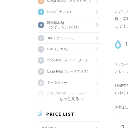
kukka hippo（クッカヒッポ）
ただし
tenoé（テノエ）
度・湿
河馬印本舗
します
（かばじるしほんぽ）
-0&（ゼロアンド）
Ciel（シエル）
innovator（イノベーター）
カバー
たい、
Casa Plus（カーサプラス）
キャラクター
LIN
いやす
CONVERSE（コンバース）
もっと見る
お気に
PRICE LIST
2