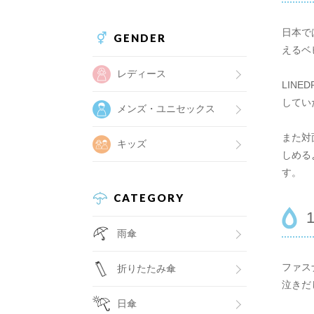
日本で
GENDER
えるベ
レディース
LIN
してい
メンズ・ユニセックス
また対
キッズ
しめる
す。
CATEGORY
雨傘
ファス
折りたたみ傘
泣きだ
日傘