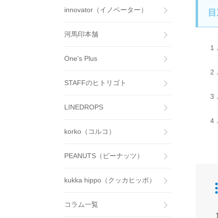
innovator（イノベーター）
目
河馬印本舗
1
One's Plus
2
STAFFのヒトリゴト
3
LINEDROPS
4
korko（コルコ）
PEANUTS（ピーナッツ）
kukka hippo（クッカヒッポ）
コラム一覧