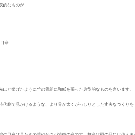
表的なものが
傘
傘
傘
の目傘
先ほど挙げたように竹の骨組に和紙を張った典型的なものを言います。
時代劇で見かけるような、より骨が太くがっしりとした丈夫なつくりを
蛇の目傘は見ための華やかさが特徴の傘です。舞傘は雨の日には使えま