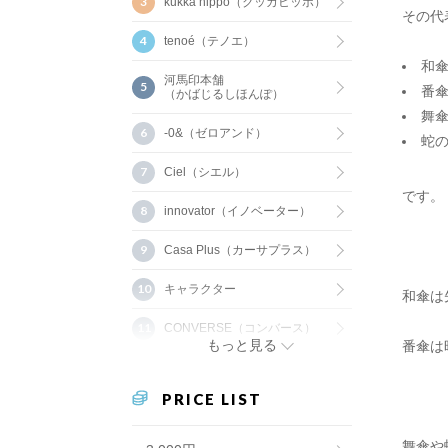
kukka hippo（クッカヒッポ）
その代
tenoé（テノエ）
和
河馬印本舗
番
（かばじるしほんぽ）
舞
-0&（ゼロアンド）
蛇
Ciel（シエル）
です。
innovator（イノベーター）
Casa Plus（カーサプラス）
キャラクター
和傘は
CONVERSE（コンバース）
もっと見る
番傘は
PRICE LIST
舞傘や