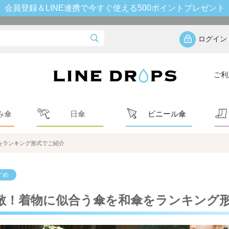
会員登録＆LINE連携で今すぐ使える500ポイントプレゼント
ログイン
ご利
み傘
日傘
ビニール傘
をランキング形式でご紹介
すめ
敵！着物に似合う傘を和傘をランキング