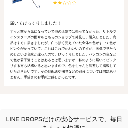
届いてびっくりしました！
ずっと前から気になっていて他の店舗では売ってなかった、リトルツ
インスターズの雨傘をこちらのショップで発見し、購入しました。商
品はすぐに届きましたが、白っぽく見えていた全体の色がすごく色が
ピンクがかっていて、これはこれでかわいいのですが、画像で見たも
のとだいぶ色味が違ったので、びっくりしました。パソコンの色など
で色が若干違うことはあるとは思いますが、私のように届いてビック
リする方も結構いると思いますので、色をちゃんと調整して掲載して
いただきたいです。その他配送や梱包などの部分については問題あり
ません。手描きのお手紙は嬉しかったです。
LINE DROPSだけの安心サービスで、毎日
をもっと快適に