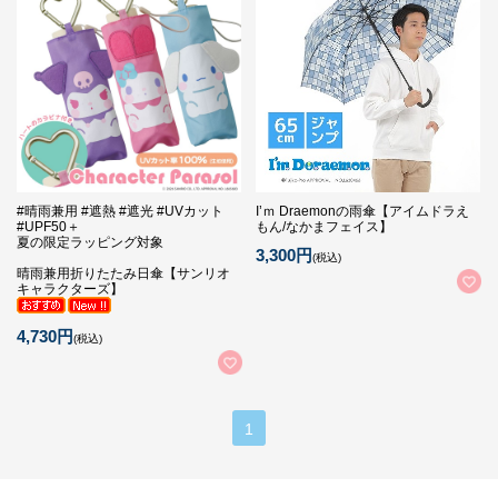
#晴雨兼用 #遮熱 #遮光 #UVカット
I’ｍ Draemonの雨傘【アイムドラえ
#UPF50＋
もん/なかまフェイス】
夏の限定ラッピング対象
3,300円
(税込)
晴雨兼用折りたたみ日傘【サンリオ
キャラクターズ】
4,730円
(税込)
1