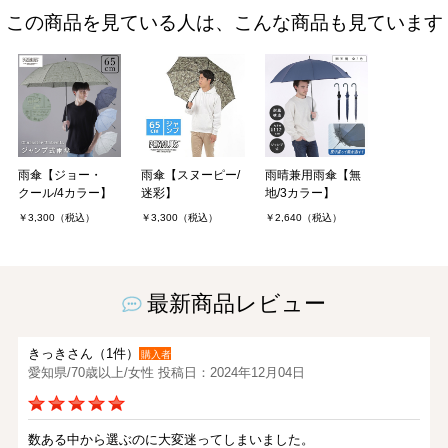
この商品を見ている人は、こんな商品も見ています
雨傘【ジョー・
雨傘【スヌーピー/
雨晴兼用雨傘【無
クール/4カラー】
迷彩】
地/3カラー】
￥3,300（税込）
￥3,300（税込）
￥2,640（税込）
最新商品レビュー
きっきさん（1件）
購入者
愛知県/70歳以上/女性 投稿日：2024年12月04日
数ある中から選ぶのに大変迷ってしまいました。