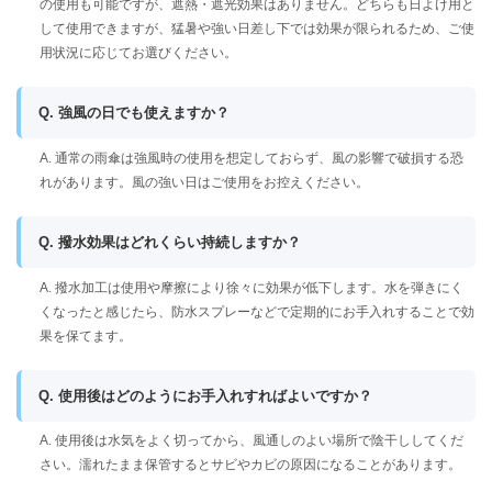
の使用も可能ですが、遮熱・遮光効果はありません。どちらも日よけ用と
して使用できますが、猛暑や強い日差し下では効果が限られるため、ご使
用状況に応じてお選びください。
Q. 強風の日でも使えますか？
A. 通常の雨傘は強風時の使用を想定しておらず、風の影響で破損する恐
れがあります。風の強い日はご使用をお控えください。
Q. 撥水効果はどれくらい持続しますか？
A. 撥水加工は使用や摩擦により徐々に効果が低下します。水を弾きにく
くなったと感じたら、防水スプレーなどで定期的にお手入れすることで効
果を保てます。
Q. 使用後はどのようにお手入れすればよいですか？
A. 使用後は水気をよく切ってから、風通しのよい場所で陰干ししてくだ
さい。濡れたまま保管するとサビやカビの原因になることがあります。