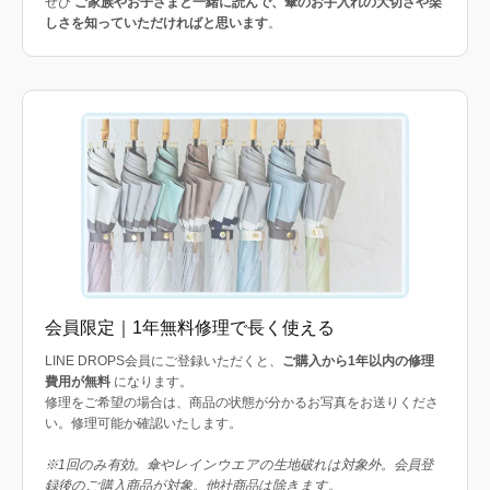
ぜひ
ご家族やお子さまと一緒に読んで、傘のお手入れの大切さや楽
しさを知っていただければと思います
。
会員限定｜1年無料修理で長く使える
LINE DROPS会員にご登録いただくと、
ご購入から1年以内の修理
費用が無料
になります。
修理をご希望の場合は、商品の状態が分かるお写真をお送りくださ
い。修理可能か確認いたします。
※1回のみ有効。傘やレインウエアの生地破れは対象外。会員登
録後のご購入商品が対象。他社商品は除きます。