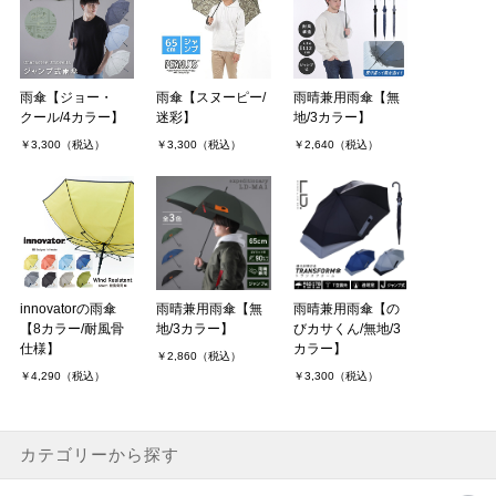
雨傘【ジョー・
雨傘【スヌーピー/
雨晴兼用雨傘【無
クール/4カラー】
迷彩】
地/3カラー】
￥3,300（税込）
￥3,300（税込）
￥2,640（税込）
innovatorの雨傘
雨晴兼用雨傘【無
雨晴兼用雨傘【の
【8カラー/耐風骨
地/3カラー】
びカサくん/無地/3
仕様】
カラー】
￥2,860（税込）
￥4,290（税込）
￥3,300（税込）
カテゴリーから探す