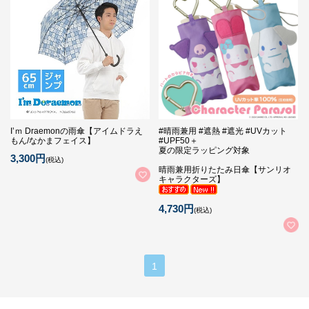
I’ｍ Draemonの雨傘【アイムドラえ
#晴雨兼用 #遮熱 #遮光 #UVカット
もん/なかまフェイス】
#UPF50＋
夏の限定ラッピング対象
3,300円
(税込)
晴雨兼用折りたたみ日傘【サンリオ
キャラクターズ】
4,730円
(税込)
1