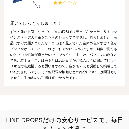
届いてびっくりしました！
ずっと前から気になっていて他の店舗では売ってなかった、リトルツ
インスターズの雨傘をこちらのショップで発見し、購入しました。商
品はすぐに届きましたが、白っぽく見えていた全体の色がすごく色が
ピンクがかっていて、これはこれでかわいいのですが、画像で見たも
のとだいぶ色味が違ったので、びっくりしました。パソコンの色など
で色が若干違うことはあるとは思いますが、私のように届いてビック
リする方も結構いると思いますので、色をちゃんと調整して掲載して
いただきたいです。その他配送や梱包などの部分については問題あり
ません。手描きのお手紙は嬉しかったです。
LINE DROPSだけの安心サービスで、毎日
をもっと快適に