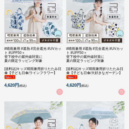
#晴雨兼用 #遮熱 #完全遮光 #UVカッ
#晴雨兼用 #遮熱 #完全遮光 #UVカッ
ト #UPF50＋
ト #UPF50＋
登下校中の紫外線対策に
登下校中の紫外線対策に
夏の限定ラッピング対象
夏の限定ラッピング対象
[送料込]キッズ晴雨兼用折りたたみ日
[送料込]キッズ晴雨兼用折りたたみ日
傘【子ども日傘/ラインフラワー】
傘【子ども日傘/大好きなガーデン】
4,620円
4,620円
(税込)
(税込)