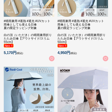
#晴雨兼用 #遮熱 #遮光 #UVカット
#晴雨兼用 #遮熱 #遮光 #UVカット
雨傘としても使える日傘
雨傘としても使える日傘
夏の限定ラッピング対象
夏の限定ラッピング対象
白の頂（いただき）の晴雨兼用折り
白の頂（いただき）の晴雨兼用折り
たたみ日傘【アウトサイド/スリム
たたみ日傘【アウトサイド/スリム
55cm】
50cm】
5,170円
4,950円
(税込)
(税込)