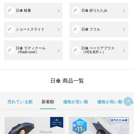
日傘 軽量
日傘 折りたたみ
ショートスライド
日傘 フリル
日傘 ラディクール
日傘 ベーリアプラス
（Radi-cool）
（VEILIER＋）
日傘 商品一覧
売れている順
新着順
価格が安い順
価格が高い順