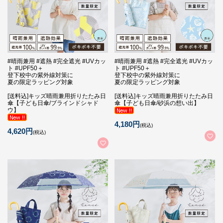
#晴雨兼用 #遮熱 #完全遮光 #UVカッ
#晴雨兼用 #遮熱 #完全遮光 #UVカッ
ト #UPF50＋
ト #UPF50＋
登下校中の紫外線対策に
登下校中の紫外線対策に
夏の限定ラッピング対象
夏の限定ラッピング対象
[送料込]キッズ晴雨兼用折りたたみ日
[送料込]キッズ晴雨兼用折りたたみ日
傘【子ども日傘/ブラインドシャド
傘【子ども日傘/砂浜の想い出】
ウ】
4,180円
(税込)
4,620円
(税込)