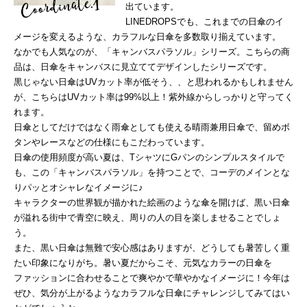
出ています。
LINEDROPSでも、これまでの日傘のイ
メージを変えるような、カラフルな日傘を多数取り揃えています。
なかでも人気なのが、「キャンバスパラソル」シリーズ。こちらの商
品は、日傘をキャンバスに見立ててデザインしたシリーズです。
黒じゃない日傘はUVカット率が低そう、、と思われるかもしれません
が、こちらはUVカット率は99%以上！紫外線からしっかりと守ってく
れます。
日傘としてだけではなく雨傘としても使える晴雨兼用日傘で、留めボ
タンやレースなどの仕様にもこだわっています。
日傘の使用頻度が高い夏は、TシャツにGパンのシンプルスタイルで
も、この「キャンバスパラソル」を持つことで、コーデのメインとな
りパッとオシャレなイメージに♪
キャラクターの世界観が描かれた絵画のような傘を開けば、黒い日傘
が溢れる街中で青空に映え、周りの人の目を楽しませることでしょ
う。
また、黒い日傘は無難で安心感はありますが、どうしても暑苦しく重
たい印象になりがち。暑い夏だからこそ、元気なカラーの日傘を
ファッションに合わせることで爽やかで華やかなイメージに！今年は
ぜひ、気分が上がるようなカラフルな日傘にチャレンジしてみてはい