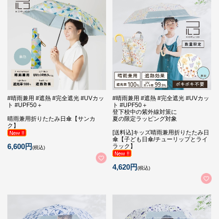
#晴雨兼用 #遮熱 #完全遮光 #UVカッ
#晴雨兼用 #遮熱 #完全遮光 #UVカッ
ト #UPF50＋
ト #UPF50＋
登下校中の紫外線対策に
晴雨兼用折りたたみ日傘【サンカ
夏の限定ラッピング対象
ク】
[送料込]キッズ晴雨兼用折りたたみ日
傘【子ども日傘/チューリップとライ
6,600円
ラック】
(税込)
4,620円
(税込)