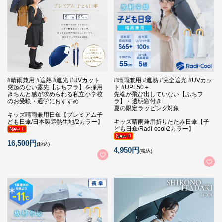
#晴雨兼用 #遮熱 #遮光 #UVカット
#晴雨兼用 #遮熱 #完全遮光 #UVカッ
突起のない露先【ふちフラ】を採用
ト #UPF50＋
きちんと感が求められる私立小学校
先端が飛び出していない【ふちフ
のお受験・通学におすすめ
ラ】・透明窓付き
夏の限定ラッピング対象
キッズ晴雨兼用日傘【プレミアム子
ども日傘/日本製遮熱生地/2カラー】
キッズ晴雨兼用折りたたみ日傘【子
ども日傘/Radi-cool/2カラー】
16,500円
(税込)
4,950円
(税込)