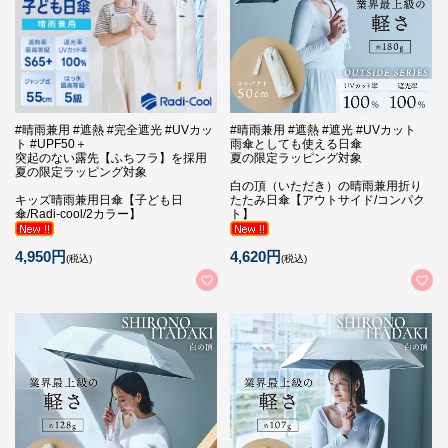
#晴雨兼用 #遮熱 #完全遮光 #UVカッ
#晴雨兼用 #遮熱 #遮光 #UVカット
ト #UPF50＋
雨傘としても使える日傘
突起のない露先【ふちフラ】を採用
夏の限定ラッピング対象
夏の限定ラッピング対象
白の頂（いただき）の晴雨兼用折り
キッズ晴雨兼用日傘【子ども日
たたみ日傘【アウトサイド/コンパク
傘/Radi-cool/2カラー】
ト】
4,950円
4,620円
(税込)
(税込)