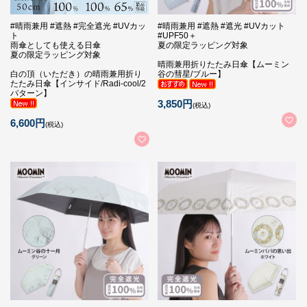
#晴雨兼用 #遮熱 #完全遮光 #UVカッ
#晴雨兼用 #遮熱 #遮光 #UVカット
ト
#UPF50＋
雨傘としても使える日傘
夏の限定ラッピング対象
夏の限定ラッピング対象
晴雨兼用折りたたみ日傘【ムーミン
白の頂（いただき）の晴雨兼用折り
谷の彗星/ブルー】
たたみ日傘【インサイド/Radi-cool/2
パターン】
3,850円
(税込)
6,600円
(税込)