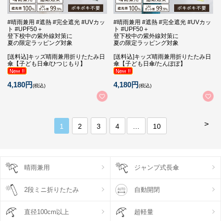
#晴雨兼用 #遮熱 #完全遮光 #UVカッ
#晴雨兼用 #遮熱 #完全遮光 #UVカッ
ト #UPF50＋
ト #UPF50＋
登下校中の紫外線対策に
登下校中の紫外線対策に
夏の限定ラッピング対象
夏の限定ラッピング対象
[送料込]キッズ晴雨兼用折りたたみ日
[送料込]キッズ晴雨兼用折りたたみ日
傘【子ども日傘/ひつじもり】
傘【子ども日傘/たんぽぽ】
4,180円
4,180円
(税込)
(税込)
>
1
2
3
4
…
10
晴雨兼用
ジャンプ式長傘
2段ミニ折りたたみ
自動開閉
直径100cm以上
超軽量