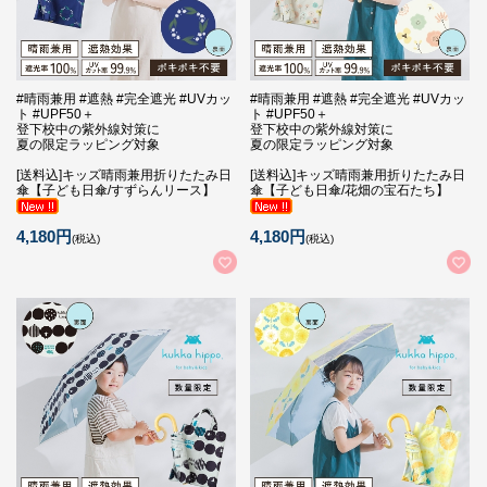
#晴雨兼用 #遮熱 #完全遮光 #UVカッ
#晴雨兼用 #遮熱 #完全遮光 #UVカッ
ト #UPF50＋
ト #UPF50＋
登下校中の紫外線対策に
登下校中の紫外線対策に
夏の限定ラッピング対象
夏の限定ラッピング対象
[送料込]キッズ晴雨兼用折りたたみ日
[送料込]キッズ晴雨兼用折りたたみ日
傘【子ども日傘/すずらんリース】
傘【子ども日傘/花畑の宝石たち】
4,180円
4,180円
(税込)
(税込)