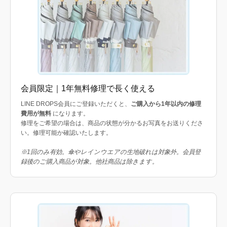
会員限定｜1年無料修理で長く使える
LINE DROPS会員にご登録いただくと、
ご購入から1年以内の修理
費用が無料
になります。
修理をご希望の場合は、商品の状態が分かるお写真をお送りくださ
い。修理可能か確認いたします。
※1回のみ有効。傘やレインウエアの生地破れは対象外。会員登
録後のご購入商品が対象。他社商品は除きます。