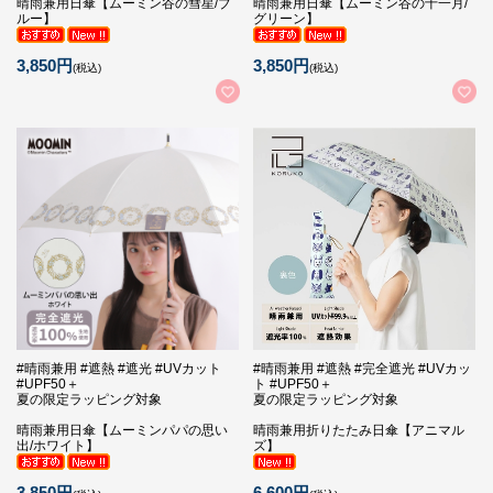
晴雨兼用日傘【ムーミン谷の彗星/ブ
晴雨兼用日傘【ムーミン谷の十一月/
ルー】
グリーン】
3,850円
3,850円
(税込)
(税込)
#晴雨兼用 #遮熱 #遮光 #UVカット
#晴雨兼用 #遮熱 #完全遮光 #UVカッ
#UPF50＋
ト #UPF50＋
夏の限定ラッピング対象
夏の限定ラッピング対象
晴雨兼用日傘【ムーミンパパの思い
晴雨兼用折りたたみ日傘【アニマル
出/ホワイト】
ズ】
3,850円
6,600円