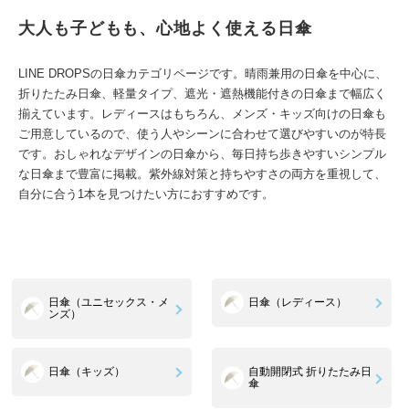
大人も子どもも、心地よく使える日傘
LINE DROPSの日傘カテゴリページです。晴雨兼用の日傘を中心に、
折りたたみ日傘、軽量タイプ、遮光・遮熱機能付きの日傘まで幅広く
揃えています。レディースはもちろん、メンズ・キッズ向けの日傘も
ご用意しているので、使う人やシーンに合わせて選びやすいのが特長
です。おしゃれなデザインの日傘から、毎日持ち歩きやすいシンプル
な日傘まで豊富に掲載。紫外線対策と持ちやすさの両方を重視して、
自分に合う1本を見つけたい方におすすめです。
日傘（ユニセックス・メ
日傘（レディース）
ンズ）
日傘（キッズ）
自動開閉式 折りたたみ日
傘