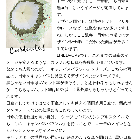
トーンが主流ですし、一般的にも日傘＝
黒or白、というイメージが定着していま
す。
デザイン面でも、無地やドット、フリル
やレースなど、無難なものが多いですよ
ね。しかしここ数年、日傘の市場ではデ
ザインや仕様にこだわった商品が数多く
出ています。
LINEDROPSでも、これまでの日傘のイ
メージを変えるような、カラフルな日傘を多数取り揃えています。
なかでも人気なのが、「キャンバスパラソル」シリーズ。こちらの商
品は、日傘をキャンバスに見立ててデザインしたシリーズです。
黒じゃない日傘はUVカット率が低そう、、と思われるかもしれません
が、こちらはUVカット率は99%以上！紫外線からしっかりと守ってく
れます。
日傘としてだけではなく雨傘としても使える晴雨兼用日傘で、留めボ
タンやレースなどの仕様にもこだわっています。
日傘の使用頻度が高い夏は、TシャツにGパンのシンプルスタイルで
も、この「キャンバスパラソル」を持つことで、コーデのメインとな
りパッとオシャレなイメージに♪
キャラクターの世界観が描かれた絵画のような傘を開けば、黒い日傘