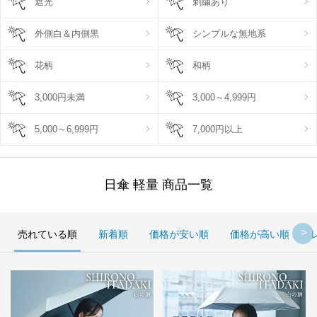
遮光
刺繍あり
外側白＆内側黒
シンプルな無地系
花柄
和柄
3,000円未満
3,000～4,999円
5,000～6,999円
7,000円以上
日傘 軽量 商品一覧
売れている順
新着順
価格が安い順
価格が高い順