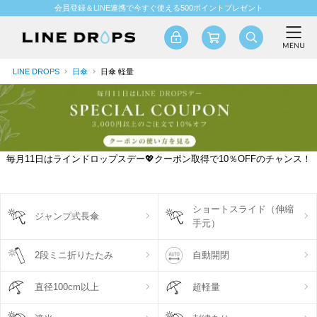
会員登録＆LINE連携で今すぐ使える500ポイントプレゼント
LINE DROPS
日傘
日傘 軽量
毎月11日はラインドロップスデー💖クーポン取得で10％OFFのチャンス！
ショートスライド（伸縮
ジャンプ式長傘
手元）
2段ミニ折りたたみ
自動開閉
直径100cm以上
超軽量