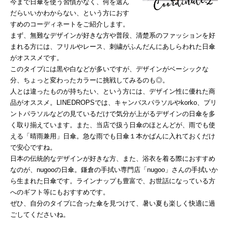
今まで日傘を使う習慣がなく、何を選ん
だらいいかわからない、という方におす
すめのコーディネートをご紹介します。
まず、無難なデザインが好きな方や普段、清楚系のファッションを好
まれる方には、フリルやレース、刺繍がふんだんにあしらわれた日傘
がオススメです。
このタイプには黒や白などが多いですが、デザインがベーシックな
分、ちょっと変わったカラーに挑戦してみるのも◎。
人とは違ったものが持ちたい、という方には、デザイン性に優れた商
品がオススメ。LINEDROPSでは、キャンバスパラソルやkorko、プリ
ントパラソルなどの見ているだけで気分が上がるデザインの日傘を多
く取り揃えています。また、当店で扱う日傘のほとんどが、雨でも使
える「晴雨兼用」日傘。急な雨でも日傘１本かばんに入れておくだけ
で安心ですね。
日本の伝統的なデザインが好きな方、また、浴衣を着る際におすすめ
なのが、nugooの日傘。鎌倉の手拭い専門店「nugoo」さんの手拭いか
ら生まれた日傘です。ラインナップも豊富で、お世話になっている方
へのギフト等にもおすすめです。
ぜひ、自分のタイプに合った傘を見つけて、暑い夏も楽しく快適に過
ごしてくださいね。