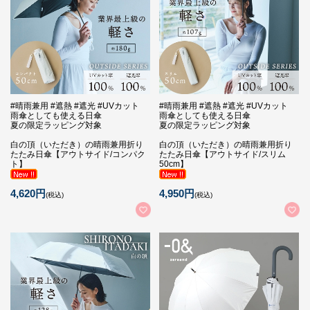
#晴雨兼用 #遮熱 #遮光 #UVカット
#晴雨兼用 #遮熱 #遮光 #UVカット
雨傘としても使える日傘
雨傘としても使える日傘
夏の限定ラッピング対象
夏の限定ラッピング対象
白の頂（いただき）の晴雨兼用折り
白の頂（いただき）の晴雨兼用折り
たたみ日傘【アウトサイド/コンパク
たたみ日傘【アウトサイド/スリム
ト】
50cm】
4,620円
4,950円
(税込)
(税込)