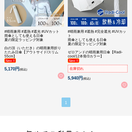
#晴雨兼用 #遮熱 #遮光 #UVカット
#晴雨兼用 #遮熱 #完全遮光 #UVカッ
雨傘としても使える日傘
ト
夏の限定ラッピング対象
雨傘としても使える日傘
夏の限定ラッピング対象
白の頂（いただき）の晴雨兼用折り
たたみ日傘【アウトサイド/スリム
ゼロアンドの晴雨兼用日傘【Radi-
55cm】
cool/12本骨/3カラー】
5,170円
在庫切れ
(税込)
5,940円
(税込)
1